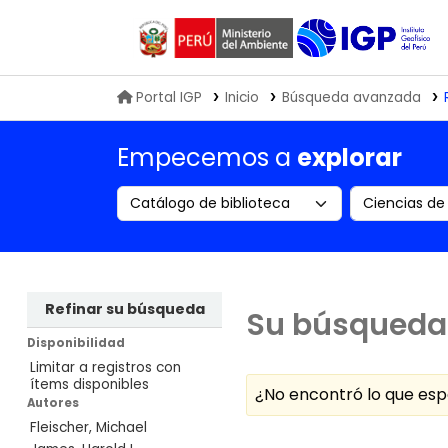
Biblioteca IGP
Portal IGP
Inicio
Búsqueda avanzada
Empecemos a
explorar
Search the catalog by:
Buscar en
Refinar su búsqueda
Su búsqueda 
Disponibilidad
Limitar a registros con
ítems disponibles
¿No encontró lo que e
Autores
Fleischer, Michael
Ordenar