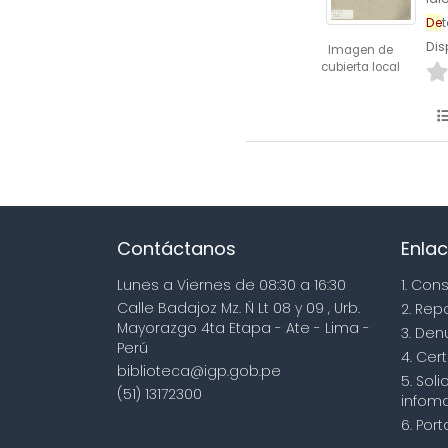
De
t
Dis
Imagen de
cubierta local
Contáctanos
Enlac
Lunes a Viernes de 08:30 a 16:30
1. Con
Calle Badajoz Mz. Ñ Lt 08 y 09 , Urb.
2. Rep
Mayorazgo 4ta Etapa - Ate - Lima -
3. Den
Perú
4. Cert
biblioteca@igp.gob.pe
5. Sol
(51) 13172300
infoma
6. Por