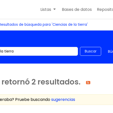
Listas
Bases de datos
Reposito
Resultados de búsqueda para 'Ciencias de la tierra'
 el catálogo por palabra clave
Buscar
Bú
retornó 2 resultados.
speraba? Pruebe buscando
sugerencias