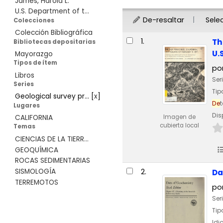
James, Harold L.
U.S. Department of t...
De-resaltar
Sele
Colecciones
Colección Bibliográfica
Resultados
1.
Th
Bibliotecas depositarias
U.
Mayorazgo
Tipos de ítem
po
Libros
Ser
Series
Ti
Geological survey pr...
[
x
]
De
t
Lugares
Dis
Imagen de
CALIFORNIA
cubierta local
Temas
CIENCIAS DE LA TIERR...
GEOQUÍMICA
ROCAS SEDIMENTARIAS
2.
SISMOLOGÍA
Da
TERREMOTOS
po
Ser
Ti
Id