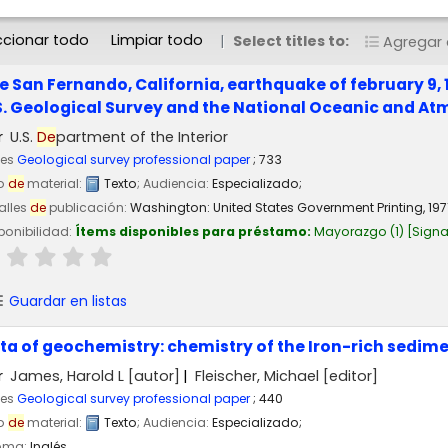
ccionar todo
Limpiar todo
Select titles to:
Agregar a
e San Fernando, California, earthquake of february 9, 1
S. Geological Survey and the National Oceanic and A
r
U.S.
De
partment of the Interior
ies
Geological survey professional paper
; 733
po
de
material:
Texto
; Audiencia:
Especializado;
alles
de
publicación:
Washington:
United States Government Printing,
197
ponibilidad:
Ítems disponibles para préstamo:
Mayorazgo
(1)
Signa
Guardar en listas
ta of geochemistry: chemistry of the Iron-rich sedim
r
James, Harold L
[autor]
Fleischer, Michael
[editor]
ies
Geological survey professional paper
; 440
po
de
material:
Texto
; Audiencia:
Especializado;
ioma:
Inglés