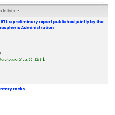
 la lista
971: a preliminary report published jointly by the
tmospheric Administration
1
tura topográfica:
551.22/S1
.
entary rocks