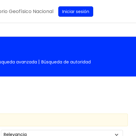
rio Geofísico Nacional
Iniciar sesión
squeda avanzada
Búsqueda de autoridad
Ordenar por: