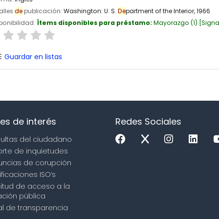
alles
de
publicación:
Washington:
U. S.
De
partment of the Interior,
1966
ponibilidad:
Ítems disponibles para préstamo:
Mayorazgo
(1)
Signa
Guardar en listas
es de interés
Redes Sociales
sultas del ciudadano
orte de inquietudes
uncias de corupción
ificaciones ISO’s
icitud de acceso a la
ción pública
tal de transparencia