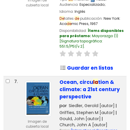
Imagen de
Audiencia:
Especializado;
cubierta local
Idioma:
Inglés
De
talles
de
publicación:
New York:
Aca
de
mic Press,
1967
Disponibilidad:
Ítems disponibles
para préstamo:
Mayorazgo
(1)
Signatura topográfica:
551.5/P51/v.2
.
Guardar en listas
7.
Ocean, circu
la
tion &
climate: a 21st century
perspective
por
Siedler, Gerold
[autor]
Griffies, Stephen M
[autor]
Gould, John
[autor]
Imagen de
Church, John A
[autor]
cubierta local