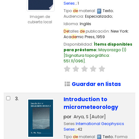
Series
; 1
Tipo
de
material:
Texto
;
Audiencia:
Especializado;
Imagen de
cubierta local
Idioma:
Inglés
De
talles
de
publicación:
New York:
Aca
de
mic Press,
1959
Disponibilidad:
Ítems disponibles
para préstamo:
Mayorazgo
(1)
Signatura topográfica:
551.11/G96
.
Guardar en listas
3.
Introduction to
micrometeorology
por
Arya, S
[Autor]
Series
International Geophysics
Series
; 42
Tipo
de
material:
Texto
; Forma