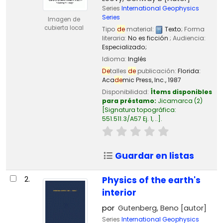
Series
International Geophysics
Series
Imagen de
cubierta local
Tipo
de
material:
Texto
; Forma
literaria:
No es ficción
; Audiencia:
Especializado;
Idioma:
Inglés
De
talles
de
publicación:
Florida:
Aca
de
mic Press, Inc.,
1987
Disponibilidad:
Ítems disponibles
para préstamo:
Jicamarca
(2)
Signatura topográfica:
551.511.3/A57 Ej. 1, ..
.
Guardar en listas
2.
Physics of the earth's
interior
por
Gutenberg, Beno
[autor]
Series
International Geophysics