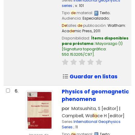
Series
International geophysics
series
; v. 101
Tipo
de
material:
Texto
;
Audiencia:
Especializado;
De
talles
de
publicación:
Waltham:
Aca
de
mic Press,
2011
Disponibilidad:
Ítems disponibles
para préstamo:
Mayorazgo
(1)
Signatura topográfica:
550.153205/C97
.
Guardar en listas
6.
Physics of geomagnetic
phenomena
por
Matsushita, S
[editor]
Campbell, Wal
la
ce H
[editor]
Series
International Geophysics
Series
; 11
Tipo
de
material:
Texto
;