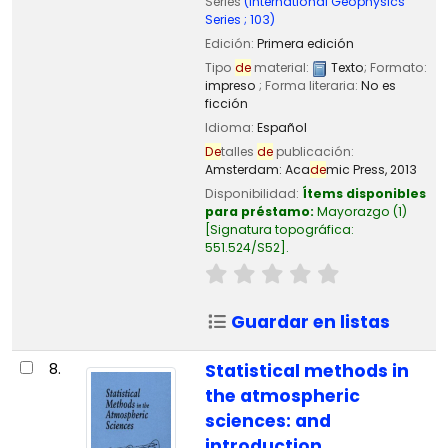
Series
(International Geophysics
Series ; 103)
Edición:
Primera edición
Tipo
de
material:
Texto
; Formato:
impreso
; Forma literaria:
No es
ficción
Idioma:
Español
De
talles
de
publicación:
Amsterdam:
Aca
de
mic Press,
2013
Disponibilidad:
Ítems disponibles
para préstamo:
Mayorazgo
(1)
Signatura topográfica:
551.524/S52
.
Guardar en listas
8.
Statistical methods in
the atmospheric
sciences: and
introduction