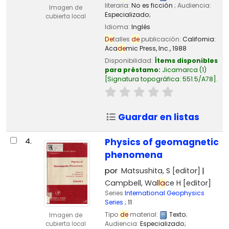
literaria:
No es ficción
; Audiencia:
Imagen de
Especializado;
cubierta local
Idioma:
Inglés
De
talles
de
publicación:
California:
Aca
de
mic Press, Inc.,
1988
Disponibilidad:
Ítems disponibles
para préstamo:
Jicamarca
(1)
Signatura topográfica:
551.5/A78
.
Guardar en listas
4.
Physics of geomagnetic
phenomena
por
Matsushita, S
[editor]
Campbell, Wal
la
ce H
[editor]
Series
International Geophysics
Series
; 11
Tipo
de
material:
Texto
;
Imagen de
Audiencia:
Especializado;
cubierta local