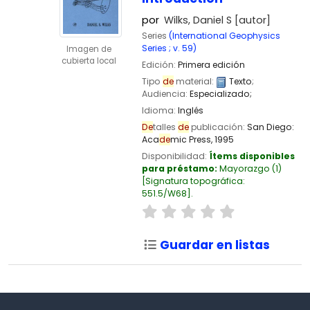
por
Wilks, Daniel S
[autor]
Series
(International Geophysics
Series ; v. 59)
Imagen de
cubierta local
Edición:
Primera edición
Tipo
de
material:
Texto
;
Audiencia:
Especializado;
Idioma:
Inglés
De
talles
de
publicación:
San Diego:
Aca
de
mic Press,
1995
Disponibilidad:
Ítems disponibles
para préstamo:
Mayorazgo
(1)
Signatura topográfica:
551.5/W68
.
Guardar en listas