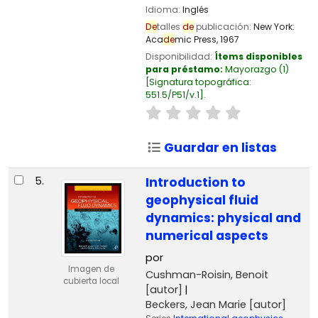
Idioma:
Inglés
De
talles
de
publicación:
New York:
Aca
de
mic Press,
1967
Disponibilidad:
Ítems disponibles
para préstamo:
Mayorazgo
(1)
Signatura topográfica:
551.5/P51/v.1
.
Guardar en listas
5.
Introduction to
geophysical fluid
dynamics: physical and
numerical aspects
por
Imagen de
Cushman-Roisin, Benoit
cubierta local
[autor]
Beckers, Jean Marie
[autor]