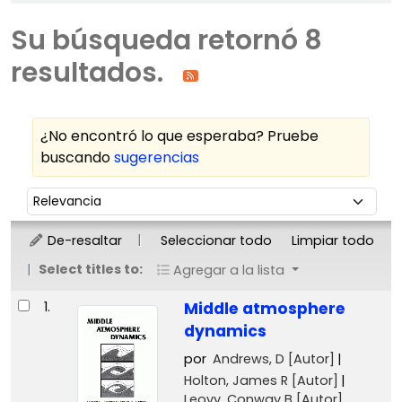
Su búsqueda retornó 8
resultados.
¿No encontró lo que esperaba? Pruebe
buscando
sugerencias
Ordenar
Ordenar por:
De-resaltar
Seleccionar todo
Limpiar todo
Select titles to:
Agregar a la lista
Resultados
1.
Middle atmosphere
dynamics
por
Andrews, D
[Autor]
Holton, James R
[Autor]
Leovy, Conway B
[Autor]