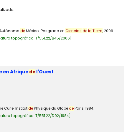
alizado;
al Autónoma
de
México. Posgrado en
Ciencias
de
la
Tierra
, 2006.
atura topográfica:
T/551.22/B45/2006
.
e en Afrique
de
l'Ouest
e Curie. Institut
de
Physique du Globe
de
París, 1984.
atura topográfica:
T/551.22/D92/1984
.