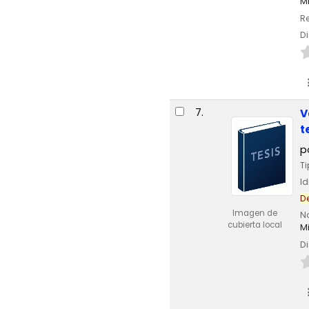
M
Re
Di
7.
V
t
p
T
I
D
Imagen de
N
cubierta local
M
Di