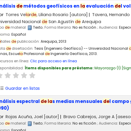
nálisis
de
métodos geofísicos en
la
evaluación
de
l vo
or
Torres Ve
la
r
de
, Liliana Rosario
[autora]
Tavera, Hernando
niversidad Nacional
de
San Agustín
de
Arequipa
ipo
de
material:
Texto
; Forma literaria:
No es ficción
; Audiencia:
Especi
dioma:
Español
e
talles
de
publicación:
Arequipa,
2013
ota
de
disertación:
Tesis (Ingeniero Geofísico) -- Universidad Nacional
inas, Escue
la
Profesional
de
Ingeniería Geofísica, 2013.
cursos en línea:
Clic para acceso en línea
sponibilidad:
Ítems disponibles para préstamo:
Mayorazgo
(1)
Sign
Guardar en listas
nálisis espectral
de
la
s medias mensuales
de
l campo
990)
or
Rojas Acuña, Joel
[autor]
Bravo Cabrejos, Jorge A
[aseso
ipo
de
material:
Texto
; Forma literaria:
No es ficción
; Audiencia:
Especi
dioma:
Español