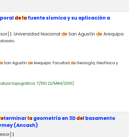
poral
de
la
fuente sísmica y su aplicación a
sor]
Universidad Nacional
de
San Agustín
de
Arequipa
alizado;
de
San Agustín
de
Arequipa. Facultad
de
Geología, Geofísica y
atura topográfica:
T/551.22/M84/2010
.
de
terminar
la
geometría en 3D
de
l basamento
rmey (Ancash)
esor]