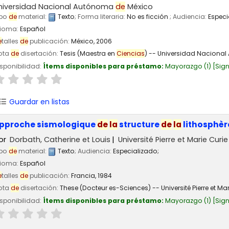
niversidad Nacional Autónoma
de
México
ipo
de
material:
Texto
; Forma literaria:
No es ficción
; Audiencia:
Especi
dioma:
Español
e
talles
de
publicación:
México,
2006
ota
de
disertación:
Tesis (Maestra en
Ciencias
) -- Universidad Nacion
sponibilidad:
Ítems disponibles para préstamo:
Mayorazgo
(1)
Sign
Guardar en listas
pproche sismologique
de
la
structure
de
la
lithosphèr
or
Dorbath, Catherine et Louis
Université Pierre et Marie Curie
ipo
de
material:
Texto
; Audiencia:
Especializado;
dioma:
Español
e
talles
de
publicación:
Francia,
1984
ota
de
disertación:
These (Docteur es-Sciences) -- Université Pierre et Mari
sponibilidad:
Ítems disponibles para préstamo:
Mayorazgo
(1)
Sign