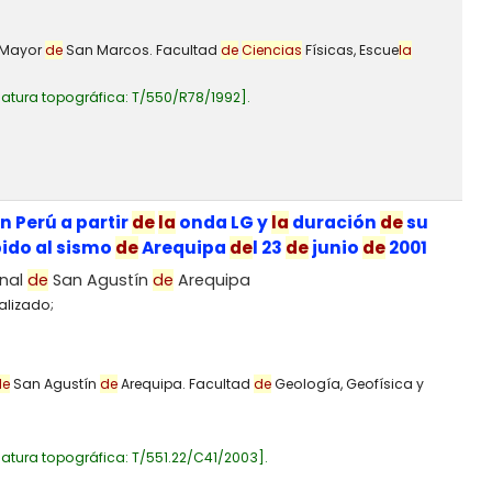
l Mayor
de
San Marcos. Facultad
de
Ciencias
Físicas, Escue
la
atura topográfica:
T/550/R78/1992
.
n Perú a partir
de
la
onda LG y
la
duración
de
su
ido al sismo
de
Arequipa
de
l 23
de
junio
de
2001
onal
de
San Agustín
de
Arequipa
alizado;
de
San Agustín
de
Arequipa. Facultad
de
Geología, Geofísica y
atura topográfica:
T/551.22/C41/2003
.