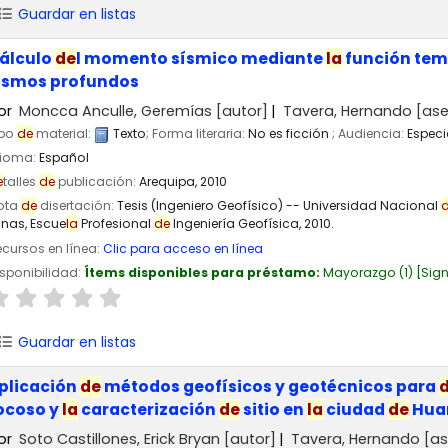
Guardar en listas
álculo
de
l momento sísmico mediante
la
función tem
ismos profundos
or
Moncca Anculle, Geremías
[autor]
Tavera, Hernando
[ase
ipo
de
material:
Texto
; Forma literaria:
No es ficción
; Audiencia:
Especi
dioma:
Español
e
talles
de
publicación:
Arequipa,
2010
ota
de
disertación:
Tesis (Ingeniero Geofísico) -- Universidad Nacional
inas, Escue
la
Profesional
de
Ingeniería Geofísica, 2010.
cursos en línea:
Clic para acceso en línea
sponibilidad:
Ítems disponibles para préstamo:
Mayorazgo
(1)
Sign
Guardar en listas
plicación
de
métodos geofísicos y geotécnicos para
ocoso y
la
caracterización
de
sitio en
la
ciudad
de
Hua
or
Soto Castillones, Erick Bryan
[autor]
Tavera, Hernando
[as