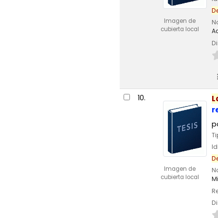
D
Imagen de
N
cubierta local
A
Di
10.
L
r
p
T
I
D
Imagen de
N
cubierta local
M
Re
Di