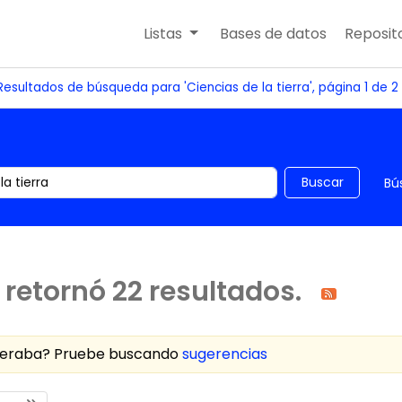
Listas
Bases de datos
Reposito
Resultados de búsqueda para 'Ciencias de la tierra', página 1 de 2
 el catálogo por palabra clave
Buscar
Bú
retornó 22 resultados.
speraba? Pruebe buscando
sugerencias