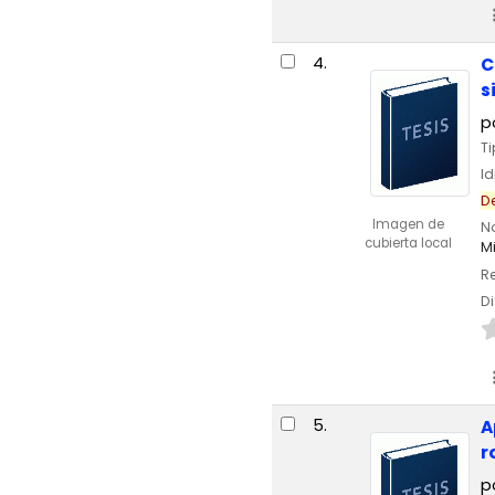
4.
C
s
p
T
I
D
Imagen de
N
cubierta local
M
Re
Di
5.
A
r
p