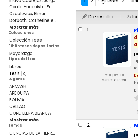
Bravo Cabrejos, Jorg...
1
2
Siguiente
Úl
Ccallo Huaquisto, Fr...
Csaplovics, Elmar
De-resaltar
Sele
Dorbath, Catherine e...
Resultados
Mostrar más
1.
P
Colecciones
d
Colección Tesis
d
Bibliotecas depositarias
p
Mayorazgo
Tipos de ítem
T
Libros
I
Tesis
[
x
]
Imagen de
D
Lugares
cubierta local
N
ANCASH
Di
AREQUIPA
BOLIVIA
CALLAO
CORDILLERA BLANCA
Mostrar más
2.
M
Temas
CIENCIAS DE LA TIERR...
p