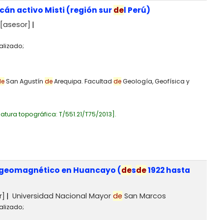
lcán activo Misti (región sur
de
l Perú)
[asesor]
alizado;
de
San Agustín
de
Arequipa. Facultad
de
Geología, Geofísica y
atura topográfica:
T/551.21/T75/2013
.
 geomagnético en Huancayo (
de
s
de
1922 hasta
r]
Universidad Nacional Mayor
de
San Marcos
alizado;