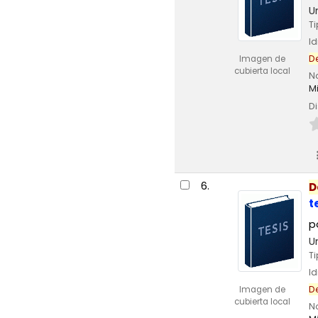
U
T
I
D
Imagen de
cubierta local
N
M
Di
6.
D
t
p
U
T
I
D
Imagen de
cubierta local
N