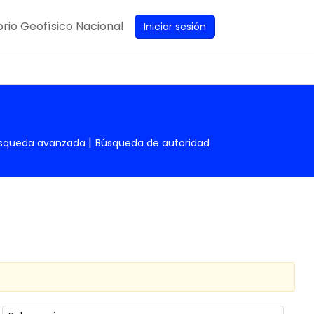
rio Geofísico Nacional
Iniciar sesión
squeda avanzada
Búsqueda de autoridad
Ordenar por: