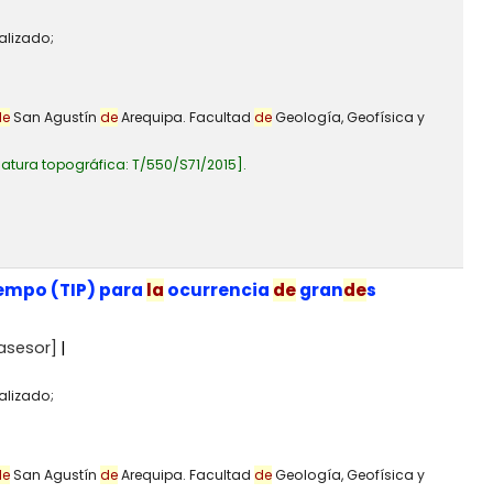
alizado;
de
San Agustín
de
Arequipa. Facultad
de
Geología, Geofísica y
atura topográfica:
T/550/S71/2015
.
iempo (TIP) para
la
ocurrencia
de
gran
de
s
asesor]
alizado;
de
San Agustín
de
Arequipa. Facultad
de
Geología, Geofísica y