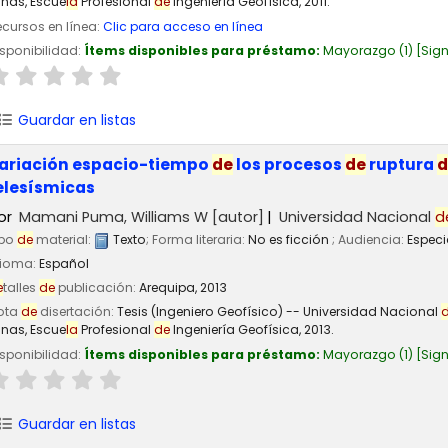
inas, Escue
la
Profesional
de
Ingeniería Geofísica, 2011.
cursos en línea:
Clic para acceso en línea
sponibilidad:
Ítems disponibles para préstamo:
Mayorazgo
(1)
Sign
Guardar en listas
ariación espacio-tiempo
de
los procesos
de
ruptura
d
elesísmicas
or
Mamani Puma, Williams W
[autor]
Universidad Nacional
d
ipo
de
material:
Texto
; Forma literaria:
No es ficción
; Audiencia:
Especi
dioma:
Español
e
talles
de
publicación:
Arequipa,
2013
ota
de
disertación:
Tesis (Ingeniero Geofísico) -- Universidad Nacional
inas, Escue
la
Profesional
de
Ingeniería Geofísica, 2013.
sponibilidad:
Ítems disponibles para préstamo:
Mayorazgo
(1)
Sign
Guardar en listas