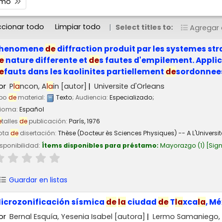
timo
ccionar todo
Limpiar todo
Select titles to:
Agregar a
henomene
de
diffraction produit par les systemes s
e
nature differente et
de
s fautes d'empilement. Applica
e
fauts dans les kaolinites partiellement
de
sordonnee
or
P
la
ncon, A
la
in
[autor]
Universite d'Orleans
ipo
de
material:
Texto
; Audiencia:
Especializado;
dioma:
Español
e
talles
de
publicación:
París,
1976
ota
de
disertación:
Thèse (Docteur ès Sciences Physiques) -- A L'Universite
sponibilidad:
Ítems disponibles para préstamo:
Mayorazgo
(1)
Sign
Guardar en listas
icrozonificación sísmica
de
la
ciudad
de
T
la
xca
la
, M
or
Bernal Esquía, Yesenia Isabel
[autora]
Lermo Samaniego, 