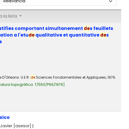
 la lista
tratifies comportant simultanement
de
s feuillets
tion a l'etu
de
qualitative et quantitative
de
s
s
 D'Orleans. U.E.R.
de
Sciences Fondamentales et Appliquees, 1976.
atura topográfica:
T/550/P66/1976
.
éxico
Javier
[asesor]