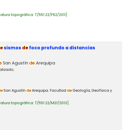
atura topográfica:
T/551.22/F62/2011
.
e
sismos
de
foco profundo a distancias
e
San Agustín
de
Arequipa
alizado;
de
San Agustín
de
Arequipa. Facultad
de
Geología, Geofísica y
atura topográfica:
T/551.22/M21/2013
.