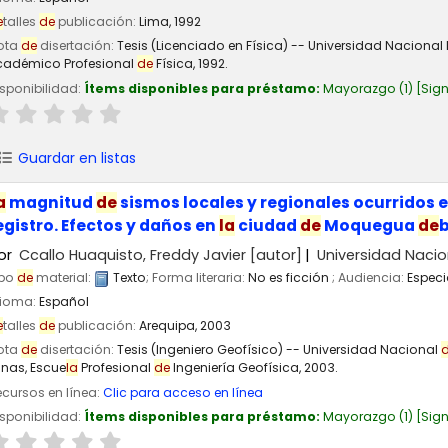
e
talles
de
publicación:
Lima,
1992
ota
de
disertación:
Tesis (Licenciado en Física) -- Universidad Naciona
cadémico Profesional
de
Física, 1992.
sponibilidad:
Ítems disponibles para préstamo:
Mayorazgo
(1)
Sign
Guardar en listas
a
magnitud
de
sismos locales y regionales ocurridos e
egistro. Efectos y daños en
la
ciudad
de
Moquegua
de
b
or
Ccallo Huaquisto, Freddy Javier
[autor]
Universidad Naci
ipo
de
material:
Texto
; Forma literaria:
No es ficción
; Audiencia:
Especi
dioma:
Español
e
talles
de
publicación:
Arequipa,
2003
ota
de
disertación:
Tesis (Ingeniero Geofísico) -- Universidad Nacional
inas, Escue
la
Profesional
de
Ingeniería Geofísica, 2003.
cursos en línea:
Clic para acceso en línea
sponibilidad:
Ítems disponibles para préstamo:
Mayorazgo
(1)
Sign