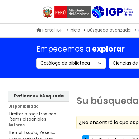
Biblioteca IGP
Portal IGP
Inicio
Búsqueda avanzada
Empecemos a
explorar
Search the catalog by:
Buscar en
Refinar su búsqueda
Su búsqueda 
Disponibilidad
Limitar a registros con
ítems disponibles
¿No encontró lo que e
Autores
Bernal Esquía, Yesen...
Ordenar