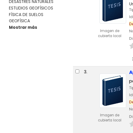
DESASTRES NATURALES
U
ESTUDIOS GEOFÍSICOS
T
FÍSICA DE SUELOS
I
GEOFÍSICA
D
Mostrar más
Imagen de
N
cubierta local
Di
3.
A
p
T
I
D
N
Imagen de
Di
cubierta local