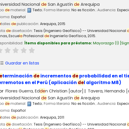
niversidad Nacional
de
San Agustín
de
Arequipa
ipo
de
material:
Texto
; Forma literaria:
No es ficción
; Audiencia:
Especi
dioma:
Español
e
talles
de
publicación:
Arequipa,
2015
ota
de
disertación:
Tesis (Ingeniero Geofísico) -- Universidad Nacional
inas, Escue
la
Profesional
de
Ingeniería Geofísica, 2015.
sponibilidad:
Ítems disponibles para préstamo:
Mayorazgo
(1)
Sign
Guardar en listas
e
terminación
de
incrementos
de
probabilidad en el t
erremotos en el Perú (aplicación
de
l algoritmo M8)
or
Flores Guerra, Ed
de
n Christian
[autor]
Tavera, Hernando
[
niversidad Nacional
de
San Agustín
de
Arequipa
ipo
de
material:
Texto
; Forma literaria:
No es ficción
; Audiencia:
Especi
dioma:
Español
e
talles
de
publicación:
Arequipa,
2011
ota
de
disertación:
Tesis (Ingeniero Geofísico) -- Universidad Nacional