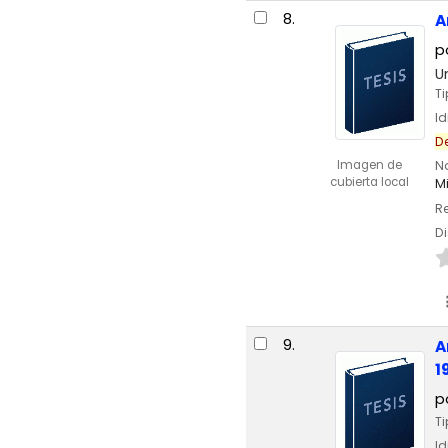
8.
A
p
U
T
I
D
Imagen de
N
cubierta local
M
Re
Di
9.
A
1
p
T
I