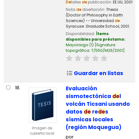
De
talles
de
publicación:
EE.UU,
2001
Nota
de
disertación:
Thesis
(Doctor of Philosophy in Earth
Sciences) -- Universidad
de
Syracuse. Graduate School, 2001.
Disponibilidad:
Ítems
disponibles para préstamo:
Mayorazgo
(1)
Signatura
topográfica:
T/550/M26/2001
.
Guardar en listas
18.
Evaluación
sismotectónica
de
l
volcán Ticsani usando
datos
de
re
de
s
sísmicas locales
(región Moquegua)
Imagen de
cubierta local
por