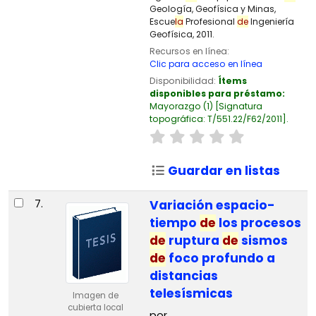
Geología, Geofísica y Minas,
Escue
la
Profesional
de
Ingeniería
Geofísica, 2011.
Recursos en línea:
Clic para acceso en línea
Disponibilidad:
Ítems
disponibles para préstamo:
Mayorazgo
(1)
Signatura
topográfica:
T/551.22/F62/2011
.
Guardar en listas
7.
Variación espacio-
tiempo
de
los procesos
de
ruptura
de
sismos
de
foco profundo a
distancias
telesísmicas
Imagen de
cubierta local
por