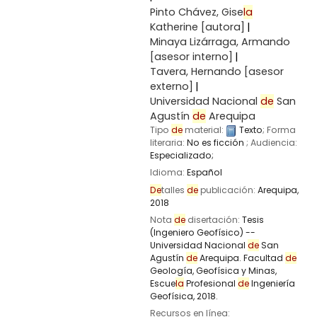
Pinto Chávez, Gise
la
Katherine
[autora]
Minaya Lizárraga, Armando
[asesor interno]
Tavera, Hernando
[asesor
externo]
Universidad Nacional
de
San
Agustín
de
Arequipa
Tipo
de
material:
Texto
; Forma
literaria:
No es ficción
; Audiencia:
Especializado;
Idioma:
Español
De
talles
de
publicación:
Arequipa,
2018
Nota
de
disertación:
Tesis
(Ingeniero Geofísico) --
Universidad Nacional
de
San
Agustín
de
Arequipa. Facultad
de
Geología, Geofísica y Minas,
Escue
la
Profesional
de
Ingeniería
Geofísica, 2018.
Recursos en línea: