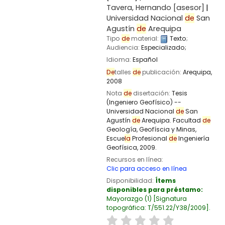
Tavera, Hernando
[asesor]
Universidad Nacional
de
San
Agustín
de
Arequipa
Tipo
de
material:
Texto
;
Audiencia:
Especializado;
Idioma:
Español
De
talles
de
publicación:
Arequipa,
2008
Nota
de
disertación:
Tesis
(Ingeniero Geofísico) --
Universidad Nacional
de
San
Agustín
de
Arequipa. Facultad
de
Geología, Geofíscia y Minas,
Escue
la
Profesional
de
Ingeniería
Geofísica, 2009.
Recursos en línea:
Clic para acceso en línea
Disponibilidad:
Ítems
disponibles para préstamo:
Mayorazgo
(1)
Signatura
topográfica:
T/551.22/Y38/2009
.