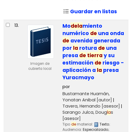
Guardar en listas
13.
Mo
de
la
miento
numérico
de
una onda
de
avenida generada
por
la
rotura
de
una
presa
de
tierra
y su
estimación
de
riesgo -
Imagen de
cubierta local
aplicación a
la
presa
Yuracmayo
por
Bustamante Huamán,
Yonatan Anibal
[autor]
Tavera, Hernando
[asesor]
Sarango Julca, Doug
la
s
[asesor]
Tipo
de
material:
Texto
;
Audiencia:
Especializado;