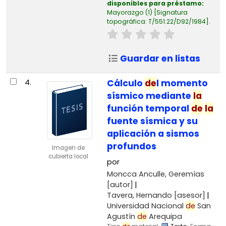
disponibles para préstamo:
Mayorazgo
(1)
Signatura
topográfica:
T/551.22/D92/1984
.
Guardar en listas
4.
Cálculo
de
l momento
sísmico mediante
la
función temporal
de
la
fuente sísmica y su
aplicación a sismos
profundos
Imagen de
cubierta local
por
Moncca Anculle, Geremías
[autor]
Tavera, Hernando
[asesor]
Universidad Nacional
de
San
Agustín
de
Arequipa