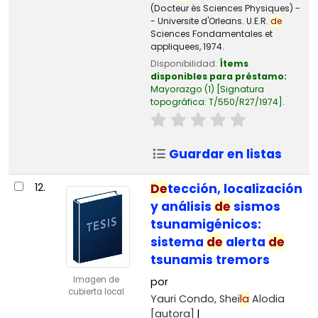
(Docteur ès Sciences Physiques) -
- Universite d'Orleans. U.E.R.
de
Sciences Fondamentales et
appliquees, 1974.
Disponibilidad:
Ítems
disponibles para préstamo:
Mayorazgo
(1)
Signatura
topográfica:
T/550/R27/1974
.
Guardar en listas
12.
De
tección, localización
y análisis
de
sismos
tsunamigénicos:
sistema
de
alerta
de
tsunamis tremors
Imagen de
por
cubierta local
Yauri Condo, Shei
la
Alodia
[autora]