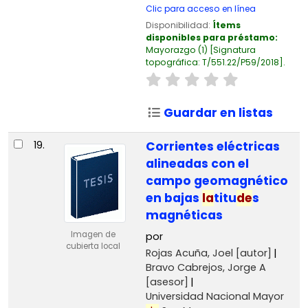
Clic para acceso en línea
Disponibilidad:
Ítems
disponibles para préstamo:
Mayorazgo
(1)
Signatura
topográfica:
T/551.22/P59/2018
.
Guardar en listas
19.
Corrientes eléctricas
alineadas con el
campo geomagnético
en bajas
la
titu
de
s
magnéticas
Imagen de
por
cubierta local
Rojas Acuña, Joel
[autor]
Bravo Cabrejos, Jorge A
[asesor]
Universidad Nacional Mayor