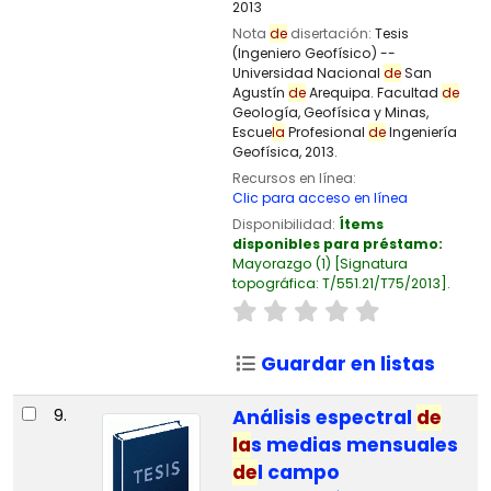
2013
Nota
de
disertación:
Tesis
(Ingeniero Geofísico) --
Universidad Nacional
de
San
Agustín
de
Arequipa. Facultad
de
Geología, Geofísica y Minas,
Escue
la
Profesional
de
Ingeniería
Geofísica, 2013.
Recursos en línea:
Clic para acceso en línea
Disponibilidad:
Ítems
disponibles para préstamo:
Mayorazgo
(1)
Signatura
topográfica:
T/551.21/T75/2013
.
Guardar en listas
9.
Análisis espectral
de
la
s medias mensuales
de
l campo