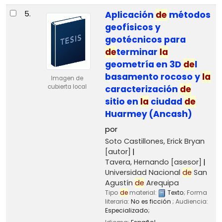
5.
Aplicación
de
métodos
geofísicos y
geotécnicos para
de
terminar
la
geometría en 3D
de
l
basamento rocoso y
la
Imagen de
cubierta local
caracterización
de
sitio en
la
ciudad
de
Huarmey (Ancash)
por
Soto Castillones, Erick Bryan
[autor]
Tavera, Hernando
[asesor]
Universidad Nacional
de
San
Agustín
de
Arequipa
Tipo
de
material:
Texto
; Forma
literaria:
No es ficción
; Audiencia:
Especializado;