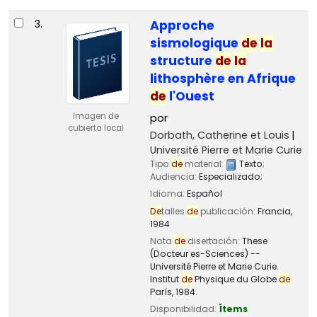
3.
Approche
sismologique
de
la
structure
de
la
lithosphère en Afrique
de
l'Ouest
Imagen de
por
cubierta local
Dorbath, Catherine et Louis
Université Pierre et Marie Curie
Tipo
de
material:
Texto
;
Audiencia:
Especializado;
Idioma:
Español
De
talles
de
publicación:
Francia,
1984
Nota
de
disertación:
These
(Docteur es-Sciences) --
Université Pierre et Marie Curie.
Institut
de
Physique du Globe
de
París, 1984.
Disponibilidad:
Ítems