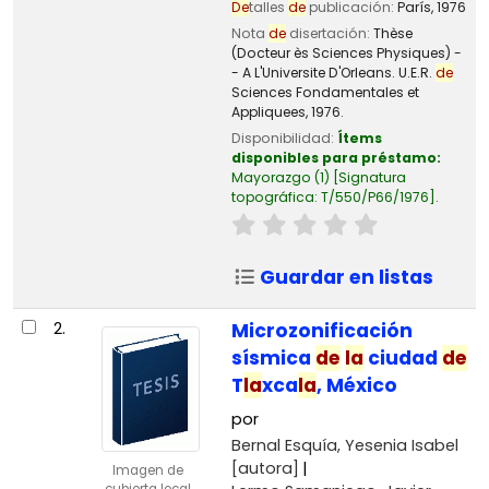
De
talles
de
publicación:
París,
1976
Nota
de
disertación:
Thèse
(Docteur ès Sciences Physiques) -
- A L'Universite D'Orleans. U.E.R.
de
Sciences Fondamentales et
Appliquees, 1976.
Disponibilidad:
Ítems
disponibles para préstamo:
Mayorazgo
(1)
Signatura
topográfica:
T/550/P66/1976
.
Guardar en listas
2.
Microzonificación
sísmica
de
la
ciudad
de
T
la
xca
la
, México
por
Bernal Esquía, Yesenia Isabel
[autora]
Imagen de