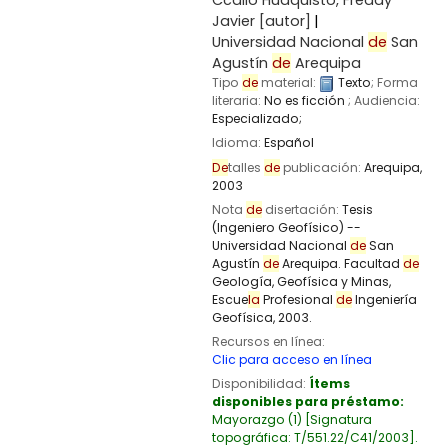
Ccallo Huaquisto, Freddy
Javier
[autor]
Universidad Nacional
de
San
Agustín
de
Arequipa
Tipo
de
material:
Texto
; Forma
literaria:
No es ficción
; Audiencia:
Especializado;
Idioma:
Español
De
talles
de
publicación:
Arequipa,
2003
Nota
de
disertación:
Tesis
(Ingeniero Geofísico) --
Universidad Nacional
de
San
Agustín
de
Arequipa. Facultad
de
Geología, Geofísica y Minas,
Escue
la
Profesional
de
Ingeniería
Geofísica, 2003.
Recursos en línea:
Clic para acceso en línea
Disponibilidad:
Ítems
disponibles para préstamo:
Mayorazgo
(1)
Signatura
topográfica:
T/551.22/C41/2003
.