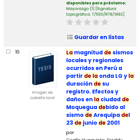
disponibles para préstamo:
Mayorazgo
(1)
Signatura
topográfica:
T/550/R78/1992
.
Guardar en listas
10.
La
magnitud
de
sismos
locales y regionales
ocurridos en Perú a
partir
de
la
onda LG y
la
duración
de
su
registro. Efectos y
Imagen de
cubierta local
daños en
la
ciudad
de
Moquegua
de
bido al
sismo
de
Arequipa
de
l
23
de
junio
de
2001
por