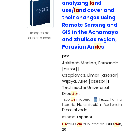
analyzing
la
nd
use/
la
nd cover and
their changes using
Remote Sensing and
GIS in the Achamayo
Imagen de
cubierta local
and Shullcas region,
Peruvian An
de
s
por
Jakitsch Medina, Fernando
[autor]
Csaplovics, Elmar
[asesor]
Wijaya, Arief
[asesor]
Technische Universität
Dres
de
n
Tipo
de
material:
Texto
; Forma
literaria:
No es ficción
; Audiencia:
Especializado;
Idioma:
Español
De
talles
de
publicación:
Dres
de
n,
2011