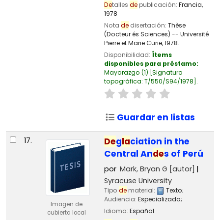
De
talles
de
publicación:
Francia,
1978
Nota
de
disertación:
Thèse
(Docteur és Sciences) -- Université
Pierre et Marie Curie, 1978.
Disponibilidad:
Ítems
disponibles para préstamo:
Mayorazgo
(1)
Signatura
topográfica:
T/550/S94/1978
.
Guardar en listas
17.
De
g
la
ciation in the
Central An
de
s of Perú
por
Mark, Bryan G
[autor]
Syracuse University
Tipo
de
material:
Texto
;
Audiencia:
Especializado;
Imagen de
Idioma:
Español
cubierta local