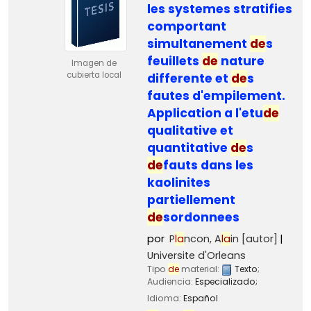
les systemes stratifies
comportant
simultanement
de
s
feuillets
de
nature
Imagen de
cubierta local
differente et
de
s
fautes d'empilement.
Application a l'etu
de
qualitative et
quantitative
de
s
de
fauts dans les
kaolinites
partiellement
de
sordonnees
por
P
la
ncon, A
la
in
[autor]
Universite d'Orleans
Tipo
de
material:
Texto
;
Audiencia:
Especializado;
Idioma:
Español