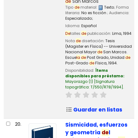
de
San Marcos
Tipo
de
material:
Texto
; Forma
literaria:
No es ficción
; Audiencia:
Especializado;
Idioma:
Español
De
talles
de
publicación:
Lima,
1994
Nota
de
disertación:
Tesis
(Magister en Física) -- Universidad
Nacional Mayor
de
San Marcos.
Escue
la
de
Post Grado, Unidad
de
Post-Grado
de
Física, 1994.
Disponibilidad:
Ítems
disponibles para préstamo:
Mayorazgo
(1)
Signatura
topográfica:
T/550/R78/1994
.
Guardar en listas
20.
Sismicidad, esfuerzos
y geometría
de
l