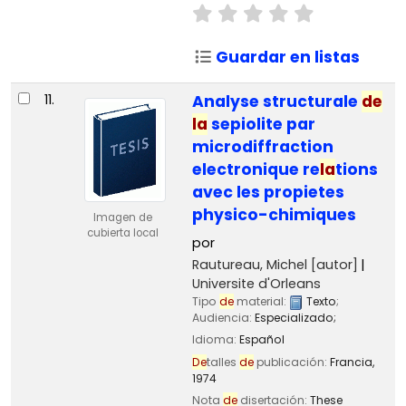
Guardar en listas
11.
Analyse structurale
de
la
sepiolite par
microdiffraction
electronique re
la
tions
avec les propietes
physico-chimiques
Imagen de
cubierta local
por
Rautureau, Michel
[autor]
Universite d'Orleans
Tipo
de
material:
Texto
;
Audiencia:
Especializado;
Idioma:
Español
De
talles
de
publicación:
Francia,
1974
Nota
de
disertación:
These