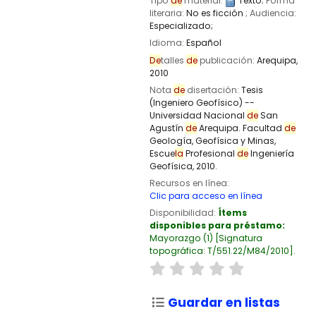
Tipo
de
material:
Texto
; Forma
literaria:
No es ficción
; Audiencia:
Especializado;
Idioma:
Español
De
talles
de
publicación:
Arequipa,
2010
Nota
de
disertación:
Tesis
(Ingeniero Geofísico) --
Universidad Nacional
de
San
Agustín
de
Arequipa. Facultad
de
Geología, Geofísica y Minas,
Escue
la
Profesional
de
Ingeniería
Geofísica, 2010.
Recursos en línea:
Clic para acceso en línea
Disponibilidad:
Ítems
disponibles para préstamo:
Mayorazgo
(1)
Signatura
topográfica:
T/551.22/M84/2010
.
Guardar en listas