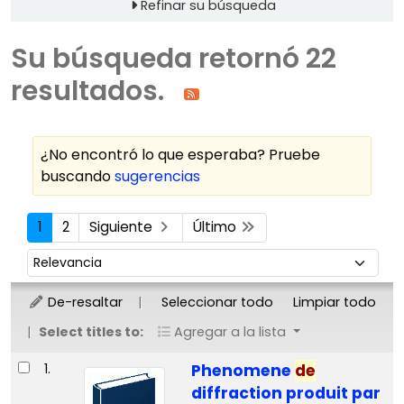
Refinar su búsqueda
Su búsqueda retornó 22
resultados.
¿No encontró lo que esperaba? Pruebe
buscando
sugerencias
Ordenar
1
2
Siguiente
Último
Ordenar por:
De-resaltar
Seleccionar todo
Limpiar todo
Select titles to:
Agregar a la lista
Resultados
1.
Phenomene
de
diffraction produit par