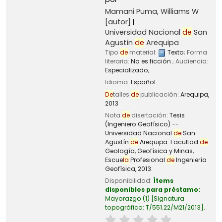
Mamani Puma, Williams W
[autor]
Universidad Nacional
de
San
Agustín
de
Arequipa
Tipo
de
material:
Texto
; Forma
literaria:
No es ficción
; Audiencia:
Especializado;
Idioma:
Español
De
talles
de
publicación:
Arequipa,
2013
Nota
de
disertación:
Tesis
(Ingeniero Geofísico) --
Universidad Nacional
de
San
Agustín
de
Arequipa. Facultad
de
Geología, Geofísica y Minas,
Escue
la
Profesional
de
Ingeniería
Geofísica, 2013.
Disponibilidad:
Ítems
disponibles para préstamo:
Mayorazgo
(1)
Signatura
topográfica:
T/551.22/M21/2013
.