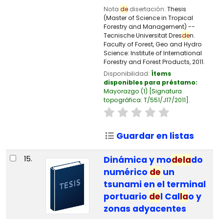
Nota
de
disertación:
Thesis
(Master of Science in Tropical
Forestry and Management) --
Tecnische Universitat Dres
de
n.
Faculty of Forest, Geo and Hydro
Science: Institute of International
Forestry and Forest Products, 2011.
Disponibilidad:
Ítems
disponibles para préstamo:
Mayorazgo
(1)
Signatura
topográfica:
T/551/J17/2011
.
Guardar en listas
15.
Dinámica y mo
de
la
do
numérico
de
un
tsunami en el terminal
portuario
de
l Cal
la
o y
zonas adyacentes