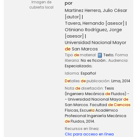
Imagen de
por
cubierta local
Martinez Herrera, Julio César
[autor]
Tavera, Hernando
[asesor]
Otiniano Rodríguez, Jorge
[asesor]
Universidad Nacional Mayor
de
San Marcos
Tipo
de
material:
Texto
; Forma
literaria:
No es ficción
; Audiencia:
Especializado;
Idioma:
Español
De
talles
de
publicación:
Lima,
2014
Nota
de
disertación:
Tesis
(Ingeniero Mecánica
de
Fluidos) -
- Universidad Nacional Mayor
de
San Marcos. Facultad
de
Ciencias
Físicas, Escue
la
Académico
Profesional Ingeniería Mecánica
de
Fluidos, 2014.
Recursos en línea:
Clic para acceso en línea