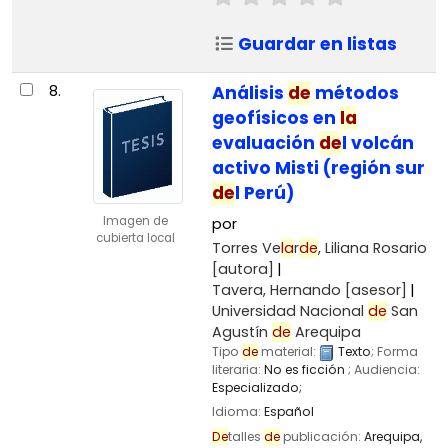
Guardar en listas
8.
Análisis
de
métodos
geofísicos en
la
evaluación
de
l volcán
activo Misti (región sur
de
l Perú)
Imagen de
por
cubierta local
Torres Ve
la
r
de
, Liliana Rosario
[autora]
Tavera, Hernando
[asesor]
Universidad Nacional
de
San
Agustín
de
Arequipa
Tipo
de
material:
Texto
; Forma
literaria:
No es ficción
; Audiencia:
Especializado;
Idioma:
Español
De
talles
de
publicación:
Arequipa,