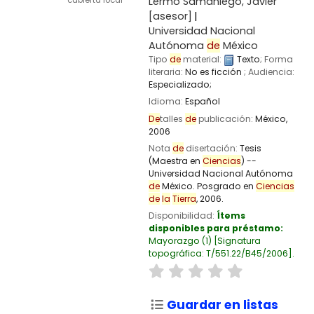
Lermo Samaniego, Javier
cubierta local
[asesor]
Universidad Nacional
Autónoma
de
México
Tipo
de
material:
Texto
; Forma
literaria:
No es ficción
; Audiencia:
Especializado;
Idioma:
Español
De
talles
de
publicación:
México,
2006
Nota
de
disertación:
Tesis
(Maestra en
Ciencias
) --
Universidad Nacional Autónoma
de
México. Posgrado en
Ciencias
de
la
Tierra
, 2006.
Disponibilidad:
Ítems
disponibles para préstamo:
Mayorazgo
(1)
Signatura
topográfica:
T/551.22/B45/2006
.
Guardar en listas