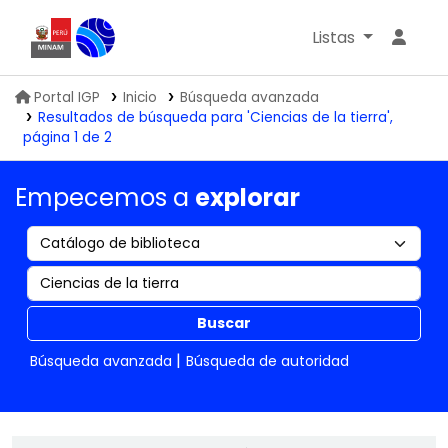
Listas
Biblioteca IGP
Portal IGP
Inicio
Búsqueda avanzada
Resultados de búsqueda para 'Ciencias de la tierra',
página 1 de 2
Empecemos a
explorar
Buscar
Búsqueda avanzada
Búsqueda de autoridad