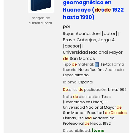
geomagnético en
Huancayo (
de
s
de
1922
hasta 1990)
Imagen de
cubierta local
por
Rojas Acuña, Joel
[autor]
Bravo Cabrejos, Jorge A
[asesor]
Universidad Nacional Mayor
de
San Marcos
Tipo
de
material:
Texto
; Forma
literaria:
No es ficción
; Audiencia:
Especializado;
Idioma:
Español
De
talles
de
publicación:
Lima,
1992
Nota
de
disertación:
Tesis
(Licenciado en Física) --
Universidad Nacional Mayor
de
San Marcos. Facultad
de
Ciencias
Físicas, Escue
la
Académico
Profesional
de
Física, 1992.
Disponibilidad:
Ítems