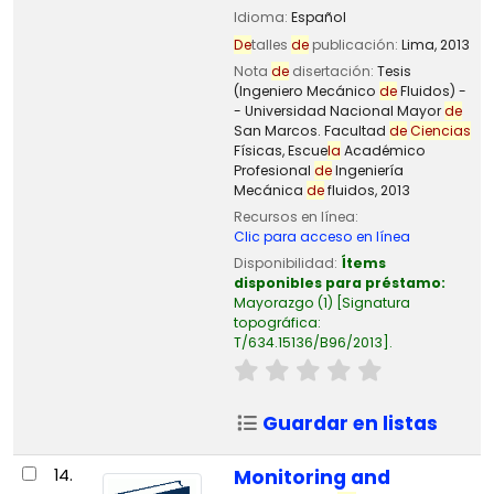
Idioma:
Español
De
talles
de
publicación:
Lima,
2013
Nota
de
disertación:
Tesis
(Ingeniero Mecánico
de
Fluidos) -
- Universidad Nacional Mayor
de
San Marcos. Facultad
de
Ciencias
Físicas, Escue
la
Académico
Profesional
de
Ingeniería
Mecánica
de
fluidos, 2013
Recursos en línea:
Clic para acceso en línea
Disponibilidad:
Ítems
disponibles para préstamo:
Mayorazgo
(1)
Signatura
topográfica:
T/634.15136/B96/2013
.
Guardar en listas
14.
Monitoring and