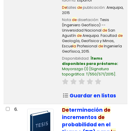
Idioma:
Español
De
talles
de
publicación:
Arequipa,
2015
Nota
de
disertación:
Tesis
(Ingeniero Geofísico) --
Universidad Nacional
de
San
Agustín
de
Arequipa. Facultad
de
Geología, Geofísica y Minas,
Escue
la
Profesional
de
Ingeniería
Geofísica, 2015.
Disponibilidad:
Ítems
disponibles para préstamo:
Mayorazgo
(1)
Signatura
topográfica:
T/550/S71/2015
.
Guardar en listas
6.
De
terminación
de
incrementos
de
probabilidad en el