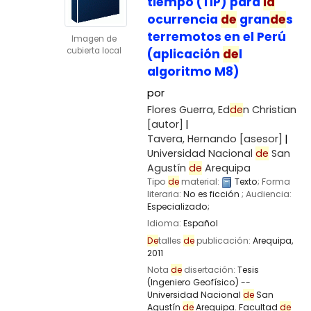
tiempo (TIP) para
la
ocurrencia
de
gran
de
s
terremotos en el Perú
Imagen de
cubierta local
(aplicación
de
l
algoritmo M8)
por
Flores Guerra, Ed
de
n Christian
[autor]
Tavera, Hernando
[asesor]
Universidad Nacional
de
San
Agustín
de
Arequipa
Tipo
de
material:
Texto
; Forma
literaria:
No es ficción
; Audiencia:
Especializado;
Idioma:
Español
De
talles
de
publicación:
Arequipa,
2011
Nota
de
disertación:
Tesis
(Ingeniero Geofísico) --
Universidad Nacional
de
San
Agustín
de
Arequipa. Facultad
de