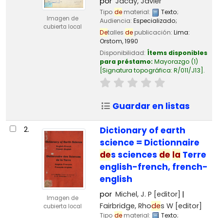
por
Jacay, Javier
Tipo
de
material:
Texto
;
Imagen de
Audiencia:
Especializado;
cubierta local
De
talles
de
publicación:
Lima:
Orstom,
1990
Disponibilidad:
Ítems disponibles
para préstamo:
Mayorazgo
(1)
Signatura topográfica:
R/011/J13
.
Guardar en listas
2.
Dictionary of earth
science = Dictionnaire
de
s sciences
de
la
Terre
english-french, french-
english
por
Michel, J. P
[editor]
Imagen de
Fairbridge, Rho
de
s W
[editor]
cubierta local
Tipo
de
material:
Texto
;