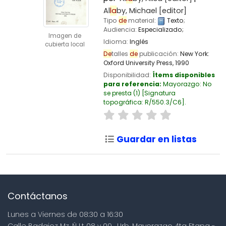
Al
la
by, Michael
[editor]
Tipo
de
material:
Texto
;
Audiencia:
Especializado;
Imagen de
Idioma:
Inglés
cubierta local
De
talles
de
publicación:
New York:
Oxford University Press,
1990
Disponibilidad:
Ítems disponibles
para referencia:
Mayorazgo: No
se presta
(1)
Signatura
topográfica:
R/550.3/C6
.
Guardar en listas
Contáctanos
Lunes a Viernes de 08:30 a 16:30
Calle Badajoz Mz. Ñ Lt 08 y 09 , Urb. Mayorazgo 4ta Etapa -