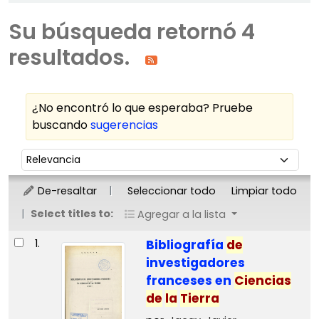
Su búsqueda retornó 4
resultados.
¿No encontró lo que esperaba? Pruebe
buscando
sugerencias
Ordenar
Ordenar por:
De-resaltar
Seleccionar todo
Limpiar todo
Select titles to:
Agregar a la lista
Resultados
1.
Bibliografía
de
investigadores
franceses en
Ciencias
de
la
Tierra