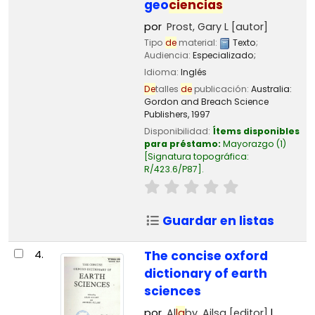
geo
ciencias
por
Prost, Gary L
[autor]
Tipo
de
material:
Texto
;
Audiencia:
Especializado;
Idioma:
Inglés
De
talles
de
publicación:
Australia:
Gordon and Breach Science
Publishers,
1997
Disponibilidad:
Ítems disponibles
para préstamo:
Mayorazgo
(1)
Signatura topográfica:
R/423.6/P87
.
Guardar en listas
4.
The concise oxford
dictionary of earth
sciences
por
Al
la
by, Ailsa
[editor]