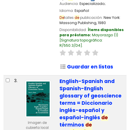
Audiencia:
Especializado;
Idioma:
Español
De
talles
de
publicación:
New York:
Massong Publishing,
1980
Disponibilidad:
Ítems disponibles
para préstamo:
Mayorazgo
(1)
Signatura topográfica:
R/550.3/D4
.
Guardar en listas
3.
English-Spanish and
Spanish-English
glossary of geoscience
terms = Diccionario
inglés-español y
español-inglés
de
Imagen de
términos
de
cubierta local