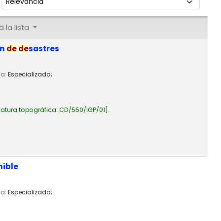
 la lista
ón
de
de
sastres
ia:
Especializado;
atura topográfica:
CD/550/IGP/01
.
nible
ia:
Especializado;