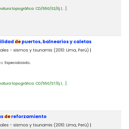
natura topográfica:
CD/550/S2/Ej.1, ..
.
ilidad
de
puertos, balnearios y caletas
rales - sismos y tsunamis
(2010: Lima, Perú)
ia:
Especializado;
natura topográfica:
CD/550/S7/Ej.1, ..
.
as
de
reforzamiento
rales - sismos y tsunamis
(2010: Lima, Perú)