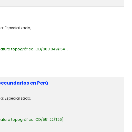
ia:
Especializado;
atura topográfica:
CD/363.349/I5A
.
 secundarios en Perú
ia:
Especializado;
atura topográfica:
CD/551.22/T26
.