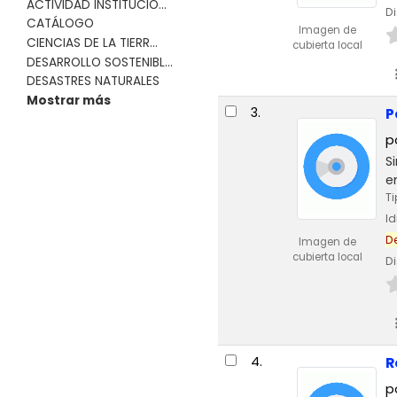
ACTIVIDAD INSTITUCIO...
Di
CATÁLOGO
Imagen de
CIENCIAS DE LA TIERR...
cubierta local
DESARROLLO SOSTENIBL...
DESASTRES NATURALES
Mostrar más
3.
P
p
S
e
T
I
D
Imagen de
cubierta local
Di
4.
R
p