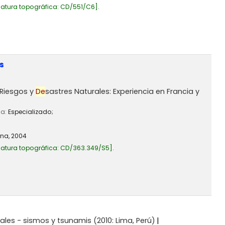
atura topográfica:
CD/551/C6
.
s
Riesgos y
De
sastres Naturales: Experiencia en Francia y
ia:
Especializado;
ana,
2004
atura topográfica:
CD/363.349/S5
.
rales - sismos y tsunamis
(2010: Lima, Perú)