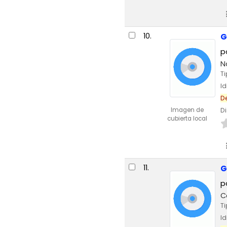
10.
G
p
N
T
I
D
Imagen de
Di
cubierta local
11.
G
p
C
T
I