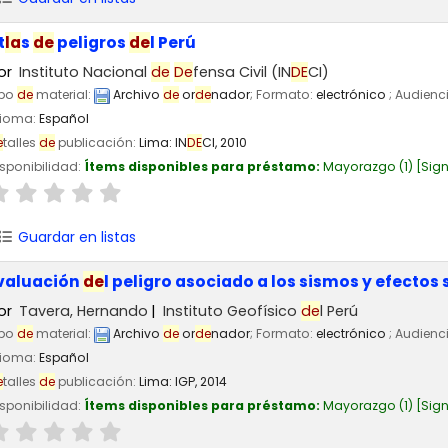
t
la
s
de
peligros
de
l Perú
or
Instituto Nacional
de
De
fensa Civil (IN
DE
CI)
ipo
de
material:
Archivo
de
or
de
nador
; Formato:
electrónico
; Audienc
dioma:
Español
e
talles
de
publicación:
Lima:
IN
DE
CI,
2010
sponibilidad:
Ítems disponibles para préstamo:
Mayorazgo
(1)
Sign
Guardar en listas
valuación
de
l peligro asociado a los sismos y efectos
or
Tavera, Hernando
Instituto Geofísico
de
l Perú
ipo
de
material:
Archivo
de
or
de
nador
; Formato:
electrónico
; Audienc
dioma:
Español
e
talles
de
publicación:
Lima:
IGP,
2014
sponibilidad:
Ítems disponibles para préstamo:
Mayorazgo
(1)
Sign