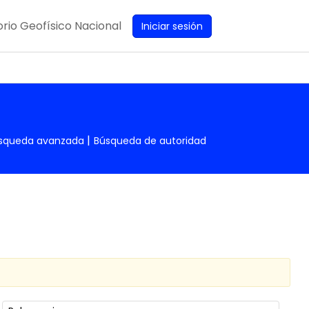
rio Geofísico Nacional
Iniciar sesión
squeda avanzada
Búsqueda de autoridad
Ordenar por: