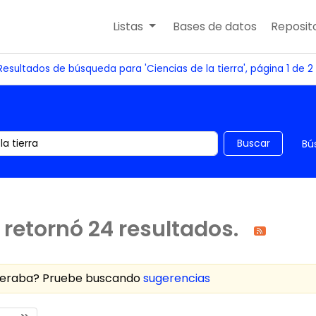
Listas
Bases de datos
Reposito
Resultados de búsqueda para 'Ciencias de la tierra', página 1 de 2
 el catálogo por palabra clave
Buscar
Bú
retornó 24 resultados.
speraba? Pruebe buscando
sugerencias