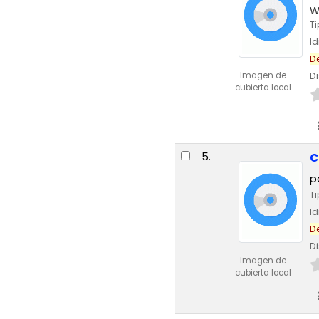
W
T
I
D
Imagen de
Di
cubierta local
5.
C
p
T
I
D
Di
Imagen de
cubierta local