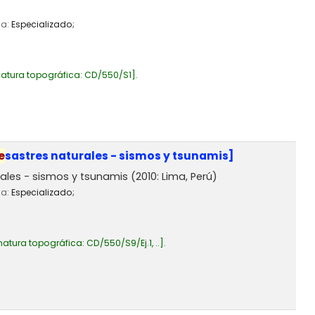
ia:
Especializado;
atura topográfica:
CD/550/S1
.
e
sastres naturales - sismos y tsunamis]
rales - sismos y tsunamis
(2010: Lima, Perú)
ia:
Especializado;
natura topográfica:
CD/550/S9/Ej.1, ..
.