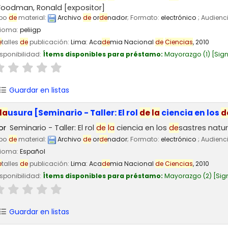
oodman, Ronald
[expositor]
ipo
de
material:
Archivo
de
or
de
nador
; Formato:
electrónico
; Audienc
dioma:
peliigp
e
talles
de
publicación:
Lima:
Aca
de
mia Nacional
de
Ciencias
,
2010
sponibilidad:
Ítems disponibles para préstamo:
Mayorazgo
(1)
Sign
Guardar en listas
la
usura [Seminario - Taller: El rol
de
la
ciencia en los
d
or
Seminario - Taller: El rol
de
la
ciencia en los
de
sastres natu
ipo
de
material:
Archivo
de
or
de
nador
; Formato:
electrónico
; Audienc
dioma:
Español
e
talles
de
publicación:
Lima:
Aca
de
mia Nacional
de
Ciencias
,
2010
sponibilidad:
Ítems disponibles para préstamo:
Mayorazgo
(2)
Sig
Guardar en listas