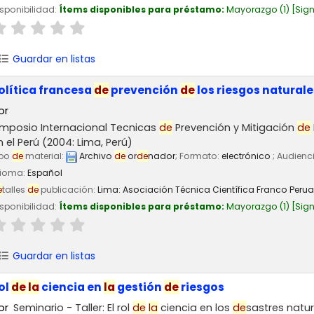
sponibilidad:
Ítems disponibles para préstamo:
Mayorazgo
(1)
Sign
Guardar en listas
olítica francesa
de
prevención
de
los riesgos naturale
or
imposio Internacional Tecnicas
de
Prevención y Mitigación
de
n el Perú
(2004: Lima, Perú)
ipo
de
material:
Archivo
de
or
de
nador
; Formato:
electrónico
; Audienc
dioma:
Español
e
talles
de
publicación:
Lima:
Asociación Técnica Científica Franco Peru
sponibilidad:
Ítems disponibles para préstamo:
Mayorazgo
(1)
Sign
Guardar en listas
ol
de
la
ciencia en
la
gestión
de
riesgos
or
Seminario - Taller: El rol
de
la
ciencia en los
de
sastres natu