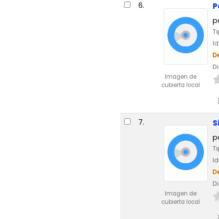
6.
P
p
T
I
D
Di
Imagen de
cubierta local
7.
S
p
T
I
D
Di
Imagen de
cubierta local