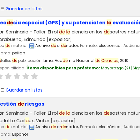
Guardar en listas
eo
de
sia espacial (GPS) y su potencial en
la
evaluació
or
Seminario - Taller: El rol
de
la
ciencia en los
de
sastres natu
orabuena, Edmundo
[expositor]
ipo
de
material:
Archivo
de
or
de
nador
; Formato:
electrónico
; Audienc
dioma:
peliigp
e
talles
de
publicación:
Lima:
Aca
de
mia Nacional
de
Ciencias
,
2010
sponibilidad:
Ítems disponibles para préstamo:
Mayorazgo
(2)
Sig
Guardar en listas
estión
de
riesgos
or
Seminario - Taller: El rol
de
la
ciencia en los
de
sastres natu
arlotto Cail
la
ux, Victor
[expositor]
ipo
de
material:
Archivo
de
or
de
nador
; Formato:
electrónico
; Audienc
dioma:
Español