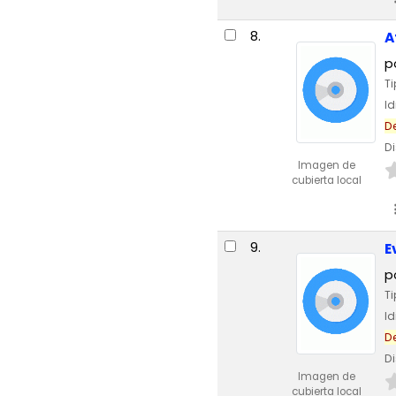
8.
A
p
T
I
D
Di
Imagen de
cubierta local
9.
E
p
T
I
D
Di
Imagen de
cubierta local