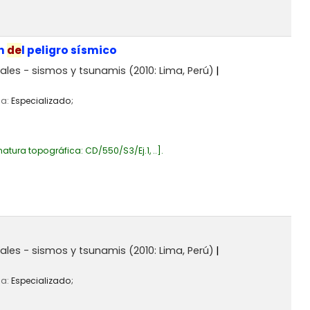
n
de
l peligro sísmico
rales - sismos y tsunamis
(2010: Lima, Perú)
ia:
Especializado;
natura topográfica:
CD/550/S3/Ej.1, ..
.
rales - sismos y tsunamis
(2010: Lima, Perú)
ia:
Especializado;