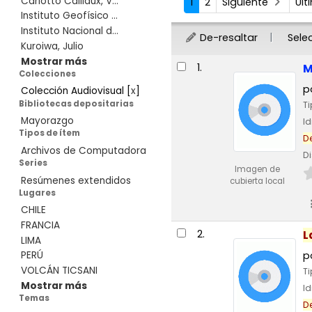
Carlotto Caillaux, V...
1
2
Siguiente
Úl
Instituto Geofísico ...
Instituto Nacional d...
De-resaltar
Sele
Kuroiwa, Julio
Resultados
Mostrar más
1.
M
Colecciones
p
Colección Audiovisual
[
x
]
Bibliotecas depositarias
T
Mayorazgo
I
Tipos de ítem
D
Archivos de Computadora
Di
Series
Imagen de
Resúmenes extendidos
cubierta local
Lugares
CHILE
FRANCIA
2.
L
LIMA
p
PERÚ
VOLCÁN TICSANI
T
Mostrar más
I
Temas
D