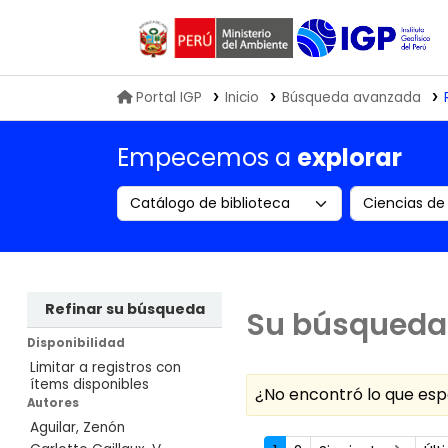
Biblioteca IGP
Portal IGP
Inicio
Búsqueda avanzada
Empecemos a
explorar
Search the catalog by:
Buscar en
Refinar su búsqueda
Su búsqueda 
Disponibilidad
Limitar a registros con
ítems disponibles
¿No encontró lo que e
Autores
Aguilar, Zenón
Ordenar