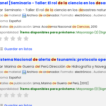
anel [Seminario - Taller: El rol
de
la
ciencia en los
de
sa
or
Seminario - Taller: El rol
de
la
ciencia en los
de
sastres natu
ipo
de
material:
Archivo
de
or
de
nador
; Formato:
electrónico
; Audienc
dioma:
Español
e
talles
de
publicación:
Lima:
Aca
de
mia Nacional
de
Ciencias
,
2010
sponibilidad:
Ítems disponibles para préstamo:
Mayorazgo
(2)
Sig
Guardar en listas
istema Nacional
de
alerta
de
tsunamis: protocolo ope
or
Marina
de
Guerra
de
l Perú Dirección
de
Hidrografía y Nave
ipo
de
material:
Archivo
de
or
de
nador
; Formato:
electrónico
; Audienc
dioma:
Español
e
talles
de
publicación:
Lima,
Marina
de
Guerra
de
l Perú,
[2012]
sponibilidad:
Ítems disponibles para préstamo:
Mayorazgo
(1)
Sign
Guardar en listas