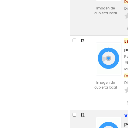
D
Imagen de
Di
cubierta local
12.
L
p
P
T
I
D
Imagen de
Di
cubierta local
13.
V
p