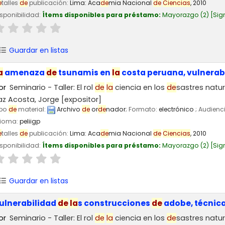
e
talles
de
publicación:
Lima:
Aca
de
mia Nacional
de
Ciencias
,
2010
sponibilidad:
Ítems disponibles para préstamo:
Mayorazgo
(2)
Sig
Guardar en listas
a
amenaza
de
tsunamis en
la
costa peruana, vulnerab
or
Seminario - Taller: El rol
de
la
ciencia en los
de
sastres natu
az Acosta, Jorge
[expositor]
ipo
de
material:
Archivo
de
or
de
nador
; Formato:
electrónico
; Audienc
dioma:
peliigp
e
talles
de
publicación:
Lima:
Aca
de
mia Nacional
de
Ciencias
,
2010
sponibilidad:
Ítems disponibles para préstamo:
Mayorazgo
(2)
Sig
Guardar en listas
ulnerabilidad
de
la
s construcciones
de
adobe, técnic
or
Seminario - Taller: El rol
de
la
ciencia en los
de
sastres natu