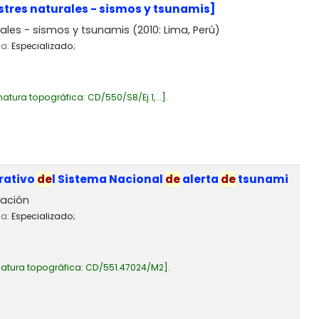
stres naturales - sismos y tsunamis]
rales - sismos y tsunamis
(2010: Lima, Perú)
ia:
Especializado;
natura topográfica:
CD/550/S8/Ej.1, ..
.
rativo
de
l Sistema Nacional
de
alerta
de
tsunami
gación
ia:
Especializado;
atura topográfica:
CD/551.47024/M2
.