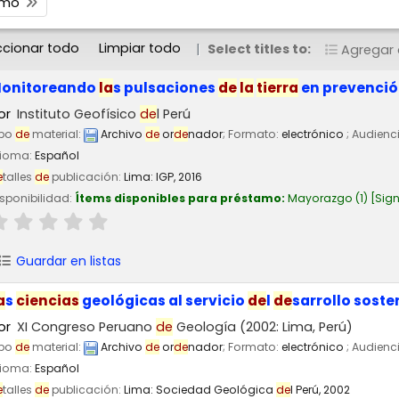
timo
ccionar todo
Limpiar todo
Select titles to:
Agregar a
onitoreando
la
s pulsaciones
de
la
tierra
en prevenci
or
Instituto Geofísico
de
l Perú
ipo
de
material:
Archivo
de
or
de
nador
; Formato:
electrónico
; Audienc
dioma:
Español
e
talles
de
publicación:
Lima:
IGP,
2016
sponibilidad:
Ítems disponibles para préstamo:
Mayorazgo
(1)
Sign
Guardar en listas
a
s
ciencias
geológicas al servicio
de
l
de
sarrollo soste
or
XI Congreso Peruano
de
Geología
(2002: Lima, Perú)
ipo
de
material:
Archivo
de
or
de
nador
; Formato:
electrónico
; Audienc
dioma:
Español
e
talles
de
publicación:
Lima:
Sociedad Geológica
de
l Perú,
2002