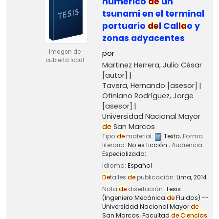
numérico
de
un
tsunami en el terminal
portuario
de
l Cal
la
o y
zonas adyacentes
Imagen de
por
cubierta local
Martinez Herrera, Julio César
[autor]
Tavera, Hernando
[asesor]
Otiniano Rodríguez, Jorge
[asesor]
Universidad Nacional Mayor
de
San Marcos
Tipo
de
material:
Texto
; Forma
literaria:
No es ficción
; Audiencia:
Especializado;
Idioma:
Español
De
talles
de
publicación:
Lima,
2014
Nota
de
disertación:
Tesis
(Ingeniero Mecánica
de
Fluidos) --
Universidad Nacional Mayor
de
San Marcos. Facultad
de
Ciencias