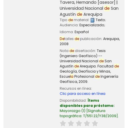
Tavera, Hernando
[asesor]
Universidad Nacional
de
San
Agustín
de
Arequipa
Tipo
de
material:
Texto
;
Audiencia:
Especializado;
Idioma:
Español
De
talles
de
publicación:
Arequipa,
2008
Nota
de
disertación:
Tesis
(Ingeniero Geofísico) --
Universidad Nacional
de
San
Agustín
de
Arequipa. Facultad
de
Geología, Geofíscia y Minas,
Escue
la
Profesional
de
Ingeniería
Geofísica, 2009.
Recursos en línea:
Clic para acceso en línea
Disponibilidad:
Ítems
disponibles para préstamo:
Mayorazgo
(1)
Signatura
topográfica:
T/551.22/Y38/2009
.