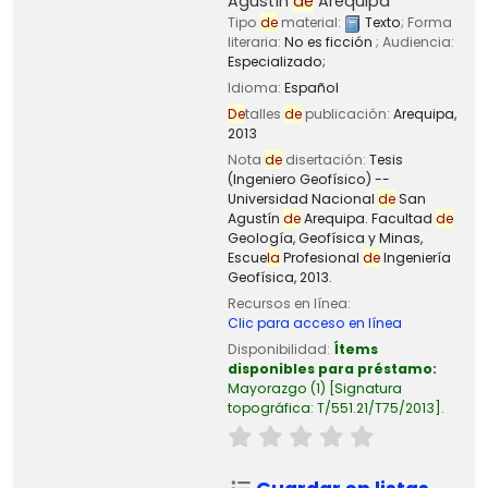
Agustín
de
Arequipa
Tipo
de
material:
Texto
; Forma
literaria:
No es ficción
; Audiencia:
Especializado;
Idioma:
Español
De
talles
de
publicación:
Arequipa,
2013
Nota
de
disertación:
Tesis
(Ingeniero Geofísico) --
Universidad Nacional
de
San
Agustín
de
Arequipa. Facultad
de
Geología, Geofísica y Minas,
Escue
la
Profesional
de
Ingeniería
Geofísica, 2013.
Recursos en línea:
Clic para acceso en línea
Disponibilidad:
Ítems
disponibles para préstamo:
Mayorazgo
(1)
Signatura
topográfica:
T/551.21/T75/2013
.