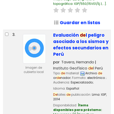
topográfica:
IGP/550/I5V01/Ej.1, ..
.
Guardar en listas
3.
Evaluación
de
l peligro
asociado a los sismos y
efectos secundarios en
Perú
por
Tavera, Hernando
Instituto Geofísico
de
l Perú
Imagen de
cubierta local
Tipo
de
material:
Archivo
de
or
de
nador
; Formato:
electrónico
;
Audiencia:
Especializado;
Idioma:
Español
De
talles
de
publicación:
Lima:
IGP,
2014
Disponibilidad:
Ítems
disponibles para préstamo: