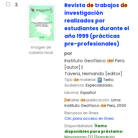
2.
Revista
de
trabajos
de
investigación
realizados por
estudiantes durante el
año 1999 (prácticas
pre-profesionales)
Imagen de
cubierta local
por
Instituto Geofísico
de
l Perú
[autor]
Tavera, Hernando
[editor]
Tipo
de
material:
Texto
;
Audiencia:
Especializado;
Idioma:
Español
De
talles
de
publicación:
Lima:
Instituto Geofísico
de
l Perú,
2000
Recursos en línea:
Clic para acceso en línea
Disponibilidad:
Ítems
disponibles para préstamo:
Mayorazgo
(2)
Signatura