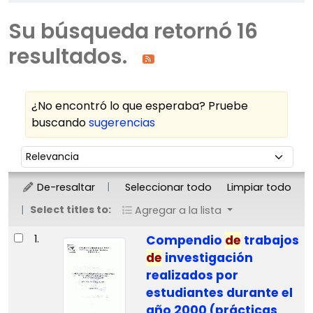
Su búsqueda retornó 16
resultados.
¿No encontró lo que esperaba? Pruebe
buscando
sugerencias
Ordenar
Ordenar por:
De-resaltar
Seleccionar todo
Limpiar todo
Select titles to:
Agregar a la lista
Resultados
1.
Compendio
de
trabajos
de
investigación
realizados por
estudiantes durante el
año 2000 (prácticas