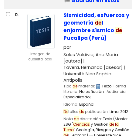
Guardar en listas
12.
Sismicidad, esfuerzos y
geometría
de
l
enjambre sísmico
de
Pucallpa (Perú)
por
Soles Valdivia, Ana María
Imagen de
cubierta local
[autora]
Tavera, Hernando
[asesor]
Université Nice Sophia
Antipolis
Tipo
de
material:
Texto
; Forma
literaria:
No es ficción
; Audiencia:
Especializado;
Idioma:
Español
De
talles
de
publicación:
Lima,
2012
Nota
de
disertación:
Tesis (Master
2SG "
Ciencias
y Gestión
de
la
Tierra
" Geología, Riesgos y Gestión
de
l Territorio) -- Université Nice