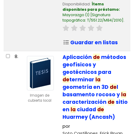
Disponibilidad:
Ítems
disponibles para préstamo:
Mayorazgo
(1)
Signatura
topográfica:
T/551.22/M84/2010
.
Guardar en listas
8.
Aplicación
de
métodos
geofísicos y
geotécnicos para
de
terminar
la
geometría en 3D
de
l
basamento rocoso y
la
Imagen de
cubierta local
caracterización
de
sitio
en
la
ciudad
de
Huarmey (Ancash)
por
Soto Castillones, Erick Bryan