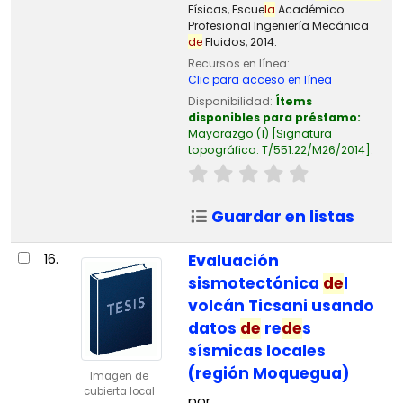
Físicas, Escue
la
Académico
Profesional Ingeniería Mecánica
de
Fluidos, 2014.
Recursos en línea:
Clic para acceso en línea
Disponibilidad:
Ítems
disponibles para préstamo:
Mayorazgo
(1)
Signatura
topográfica:
T/551.22/M26/2014
.
Guardar en listas
16.
Evaluación
sismotectónica
de
l
volcán Ticsani usando
datos
de
re
de
s
sísmicas locales
(región Moquegua)
Imagen de
cubierta local
por