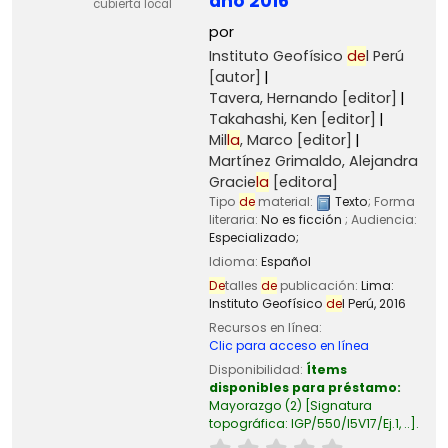
año 2016
cubierta local
por
Instituto Geofísico
de
l Perú
[autor]
Tavera, Hernando
[editor]
Takahashi, Ken
[editor]
Mil
la
, Marco
[editor]
Martínez Grimaldo, Alejandra
Gracie
la
[editora]
Tipo
de
material:
Texto
; Forma
literaria:
No es ficción
; Audiencia:
Especializado;
Idioma:
Español
De
talles
de
publicación:
Lima:
Instituto Geofísico
de
l Perú,
2016
Recursos en línea:
Clic para acceso en línea
Disponibilidad:
Ítems
disponibles para préstamo:
Mayorazgo
(2)
Signatura
topográfica:
IGP/550/I5V17/Ej.1, ..
.