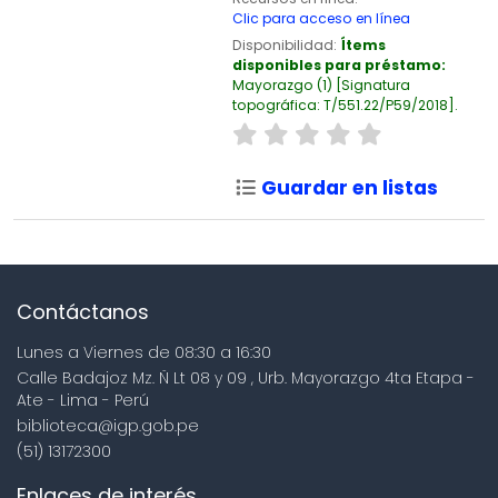
Clic para acceso en línea
Disponibilidad:
Ítems
disponibles para préstamo:
Mayorazgo
(1)
Signatura
topográfica:
T/551.22/P59/2018
.
Guardar en listas
Contáctanos
Lunes a Viernes de 08:30 a 16:30
Calle Badajoz Mz. Ñ Lt 08 y 09 , Urb. Mayorazgo 4ta Etapa -
Ate - Lima - Perú
biblioteca@igp.gob.pe
(51) 13172300
Enlaces de interés