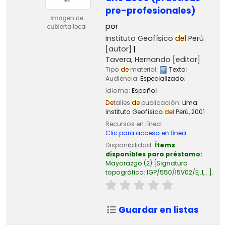
pre-profesionales)
Imagen de
por
cubierta local
Instituto Geofísico
de
l Perú
[autor]
Tavera, Hernando
[editor]
Tipo
de
material:
Texto
;
Audiencia:
Especializado;
Idioma:
Español
De
talles
de
publicación:
Lima:
Instituto Geofísico
de
l Perú,
2001
Recursos en línea:
Clic para acceso en línea
Disponibilidad:
Ítems
disponibles para préstamo:
Mayorazgo
(2)
Signatura
topográfica:
IGP/550/I5V02/Ej.1, ..
.
Guardar en listas