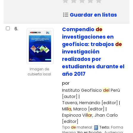
Guardar en listas
6.
Compendio
de
investigaciones en
geofísica: trabajos
de
investigación
realizados por
estudiantes durante el
Imagen de
año 2017
cubierta local
por
Instituto Geofísico
de
l Perú
[autor]
Tavera, Hernando
[editor]
Mil
la
, Marco
[editor]
Espinoza Vil
la
r, Jhan Carlo
[editor]
Tipo
de
material:
Texto
; Forma
literaria:
No es ficción
; Audiencia: