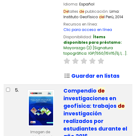
Idioma:
Español
De
talles
de
publicación:
Lima:
Instituto Geofísico
de
l Perú,
2014
Recursos en línea:
Clic para acceso en línea
Disponibilidad:
Ítems
disponibles para préstamo:
Mayorazgo
(2)
Signatura
topográfica:
IGP/550/I5V15/Ej.1, ..
.
Guardar en listas
5.
Compendio
de
investigaciones en
geofísica: trabajos
de
investigación
realizados por
estudiantes durante el
Imagen de