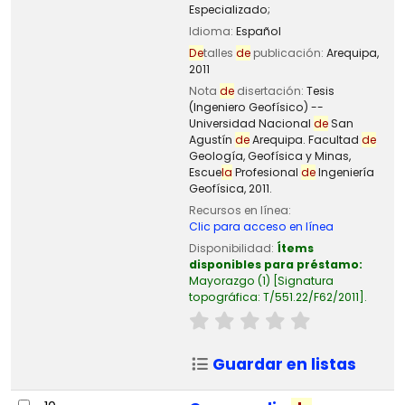
Especializado;
Idioma:
Español
De
talles
de
publicación:
Arequipa,
2011
Nota
de
disertación:
Tesis
(Ingeniero Geofísico) --
Universidad Nacional
de
San
Agustín
de
Arequipa. Facultad
de
Geología, Geofísica y Minas,
Escue
la
Profesional
de
Ingeniería
Geofísica, 2011.
Recursos en línea:
Clic para acceso en línea
Disponibilidad:
Ítems
disponibles para préstamo:
Mayorazgo
(1)
Signatura
topográfica:
T/551.22/F62/2011
.
Guardar en listas