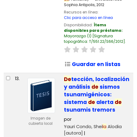
Sophia Antipolis, 2012
Recursos en línea:
Clic para acceso en línea
Disponibilidad:
Ítems
disponibles para préstamo:
Mayorazgo
(1)
Signatura
topográfica:
T/551.22/S66/2012
.
Guardar en listas
13.
De
tección, localización
y análisis
de
sismos
tsunamigénicos:
sistema
de
alerta
de
tsunamis tremors
Imagen de
por
cubierta local
Yauri Condo, Shei
la
Alodia
[autora]