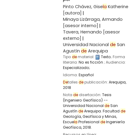
Pinto Chávez, Gise
la
Katherine
[autora]
Minaya Lizárraga, Armando
[asesor interno]
Tavera, Hernando
[asesor
externo]
Universidad Nacional
de
San
Agustín
de
Arequipa
Tipo
de
material:
Texto
; Forma
literaria:
No es ficción
; Audiencia:
Especializado;
Idioma:
Español
De
talles
de
publicación:
Arequipa,
2018
Nota
de
disertación:
Tesis
(Ingeniero Geofísico) --
Universidad Nacional
de
San
Agustín
de
Arequipa. Facultad
de
Geología, Geofísica y Minas,
Escue
la
Profesional
de
Ingeniería
Geofísica, 2018.
Recursos en línea: