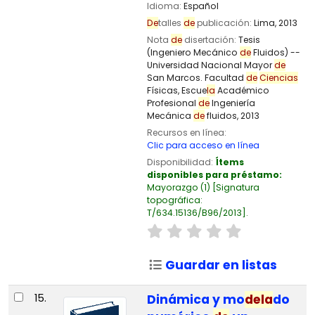
Idioma:
Español
De
talles
de
publicación:
Lima,
2013
Nota
de
disertación:
Tesis
(Ingeniero Mecánico
de
Fluidos) --
Universidad Nacional Mayor
de
San Marcos. Facultad
de
Ciencias
Físicas, Escue
la
Académico
Profesional
de
Ingeniería
Mecánica
de
fluidos, 2013
Recursos en línea:
Clic para acceso en línea
Disponibilidad:
Ítems
disponibles para préstamo:
Mayorazgo
(1)
Signatura
topográfica:
T/634.15136/B96/2013
.
Guardar en listas
15.
Dinámica y mo
de
la
do