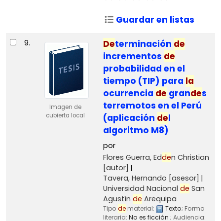
Guardar en listas
9.
De
terminación
de
incrementos
de
probabilidad en el
tiempo (TIP) para
la
ocurrencia
de
gran
de
s
terremotos en el Perú
Imagen de
cubierta local
(aplicación
de
l
algoritmo M8)
por
Flores Guerra, Ed
de
n Christian
[autor]
Tavera, Hernando
[asesor]
Universidad Nacional
de
San
Agustín
de
Arequipa
Tipo
de
material:
Texto
; Forma
literaria:
No es ficción
; Audiencia: