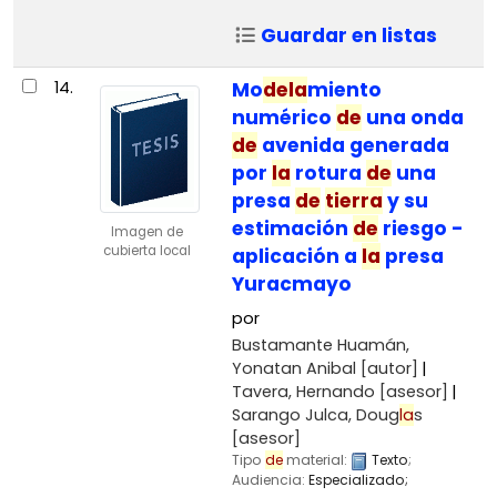
Guardar en listas
14.
Mo
de
la
miento
numérico
de
una onda
de
avenida generada
por
la
rotura
de
una
presa
de
tierra
y su
estimación
de
riesgo -
Imagen de
cubierta local
aplicación a
la
presa
Yuracmayo
por
Bustamante Huamán,
Yonatan Anibal
[autor]
Tavera, Hernando
[asesor]
Sarango Julca, Doug
la
s
[asesor]
Tipo
de
material:
Texto
;
Audiencia:
Especializado;