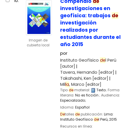
10.
Compendio
de
investigaciones en
geofísica: trabajos
de
investigación
realizados por
estudiantes durante el
Imagen de
año 2015
cubierta local
por
Instituto Geofísico
de
l Perú
[autor]
Tavera, Hernando
[editor]
Takahashi, Ken
[editor]
Mil
la
, Marco
[editor]
Tipo
de
material:
Texto
; Forma
literaria:
No es ficción
; Audiencia:
Especializado;
Idioma:
Español
De
talles
de
publicación:
Lima:
Instituto Geofísico
de
l Perú,
2015
Recursos en línea: