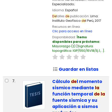
Especializado;
Idioma:
Español
De
talles
de
publicación:
Lima:
Instituto Geofísico
de
l Perú,
2017
Recursos en línea:
Clic para acceso en línea
Disponibilidad:
Ítems
disponibles para préstamo:
Mayorazgo
(2)
Signatura
topográfica:
IGP/550/I5V18/Ej.1, ..
.
Guardar en listas
7.
Cálculo
de
l momento
sísmico mediante
la
función temporal
de
la
fuente sísmica y su
aplicación a sismos