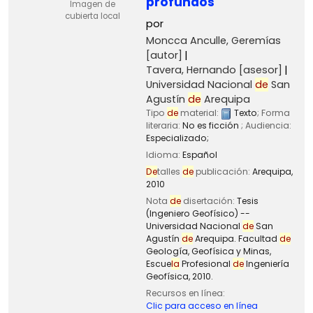
profundos
Imagen de
cubierta local
por
Moncca Anculle, Geremías
[autor]
Tavera, Hernando
[asesor]
Universidad Nacional
de
San
Agustín
de
Arequipa
Tipo
de
material:
Texto
; Forma
literaria:
No es ficción
; Audiencia:
Especializado;
Idioma:
Español
De
talles
de
publicación:
Arequipa,
2010
Nota
de
disertación:
Tesis
(Ingeniero Geofísico) --
Universidad Nacional
de
San
Agustín
de
Arequipa. Facultad
de
Geología, Geofísica y Minas,
Escue
la
Profesional
de
Ingeniería
Geofísica, 2010.
Recursos en línea:
Clic para acceso en línea