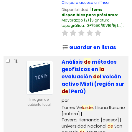
Clic para acceso en línea
Disponibilidad:
Ítems
disponibles para préstamo:
Mayorazgo
(2)
Signatura
topográfica:
IGP/550/I5V16/Ej.1, ..
.
Guardar en listas
11.
Análisis
de
métodos
geofísicos en
la
evaluación
de
l volcán
activo Misti (región sur
de
l Perú)
Imagen de
por
cubierta local
Torres Ve
la
r
de
, Liliana Rosario
[autora]
Tavera, Hernando
[asesor]
Universidad Nacional
de
San