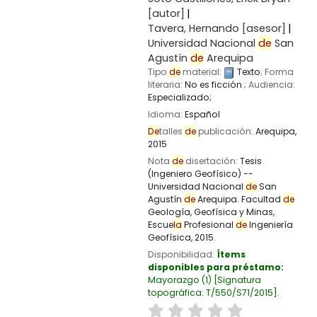
[autor]
Tavera, Hernando
[asesor]
Universidad Nacional
de
San
Agustín
de
Arequipa
Tipo
de
material:
Texto
; Forma
literaria:
No es ficción
; Audiencia:
Especializado;
Idioma:
Español
De
talles
de
publicación:
Arequipa,
2015
Nota
de
disertación:
Tesis
(Ingeniero Geofísico) --
Universidad Nacional
de
San
Agustín
de
Arequipa. Facultad
de
Geología, Geofísica y Minas,
Escue
la
Profesional
de
Ingeniería
Geofísica, 2015.
Disponibilidad:
Ítems
disponibles para préstamo:
Mayorazgo
(1)
Signatura
topográfica:
T/550/S71/2015
.