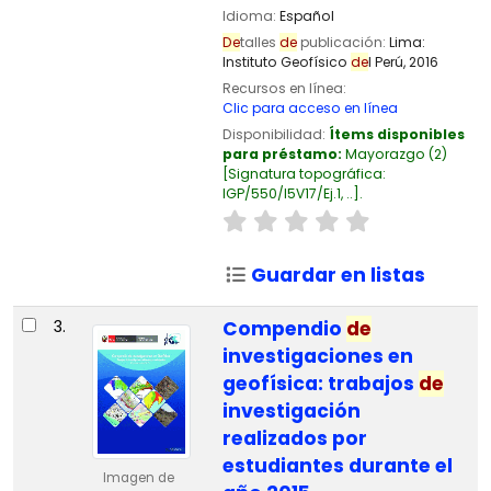
Idioma:
Español
De
talles
de
publicación:
Lima:
Instituto Geofísico
de
l Perú,
2016
Recursos en línea:
Clic para acceso en línea
Disponibilidad:
Ítems disponibles
para préstamo:
Mayorazgo
(2)
Signatura topográfica:
IGP/550/I5V17/Ej.1, ..
.
Guardar en listas
3.
Compendio
de
investigaciones en
geofísica: trabajos
de
investigación
realizados por
estudiantes durante el
Imagen de