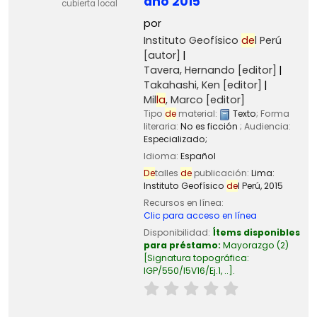
año 2015
cubierta local
por
Instituto Geofísico
de
l Perú
[autor]
Tavera, Hernando
[editor]
Takahashi, Ken
[editor]
Mil
la
, Marco
[editor]
Tipo
de
material:
Texto
; Forma
literaria:
No es ficción
; Audiencia:
Especializado;
Idioma:
Español
De
talles
de
publicación:
Lima:
Instituto Geofísico
de
l Perú,
2015
Recursos en línea:
Clic para acceso en línea
Disponibilidad:
Ítems disponibles
para préstamo:
Mayorazgo
(2)
Signatura topográfica:
IGP/550/I5V16/Ej.1, ..
.