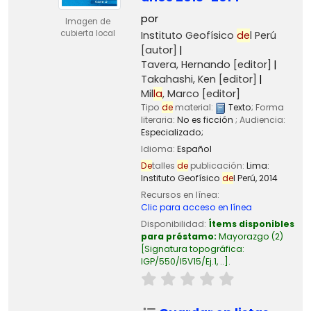
por
Imagen de
cubierta local
Instituto Geofísico
de
l Perú
[autor]
Tavera, Hernando
[editor]
Takahashi, Ken
[editor]
Mil
la
, Marco
[editor]
Tipo
de
material:
Texto
; Forma
literaria:
No es ficción
; Audiencia:
Especializado;
Idioma:
Español
De
talles
de
publicación:
Lima:
Instituto Geofísico
de
l Perú,
2014
Recursos en línea:
Clic para acceso en línea
Disponibilidad:
Ítems disponibles
para préstamo:
Mayorazgo
(2)
Signatura topográfica:
IGP/550/I5V15/Ej.1, ..
.