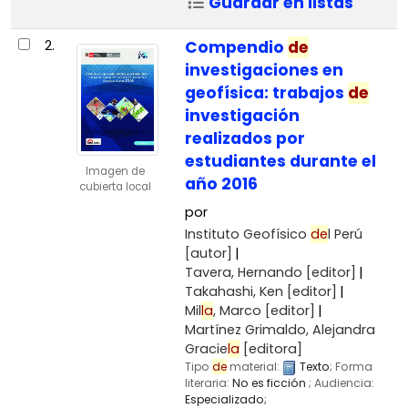
Guardar en listas
2.
Compendio
de
investigaciones en
geofísica: trabajos
de
investigación
realizados por
estudiantes durante el
Imagen de
año 2016
cubierta local
por
Instituto Geofísico
de
l Perú
[autor]
Tavera, Hernando
[editor]
Takahashi, Ken
[editor]
Mil
la
, Marco
[editor]
Martínez Grimaldo, Alejandra
Gracie
la
[editora]
Tipo
de
material:
Texto
; Forma
literaria:
No es ficción
; Audiencia:
Especializado;