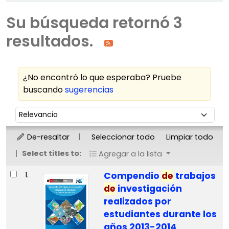
Su búsqueda retornó 3
resultados.
¿No encontró lo que esperaba? Pruebe
buscando
sugerencias
Ordenar
Ordenar por:
De-resaltar
Seleccionar todo
Limpiar todo
Select titles to:
Agregar a la lista
Resultados
1.
Compendio
de
trabajos
de
investigación
realizados por
estudiantes durante los
años 2013-2014