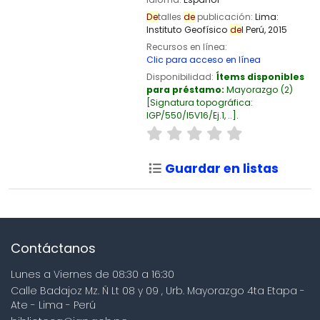
De
talles
de
publicación:
Lima:
Instituto Geofísico
de
l Perú,
2015
Recursos en línea:
Clic para acceso en línea
Disponibilidad:
Ítems disponibles
para préstamo:
Mayorazgo
(2)
Signatura topográfica:
IGP/550/I5V16/Ej.1, ..
.
Guardar en listas
Contáctanos
Lunes a Viernes de 08:30 a 16:30
Calle Badajoz Mz. Ñ Lt 08 y 09 , Urb. Mayorazgo 4ta Etapa -
Ate - Lima - Perú