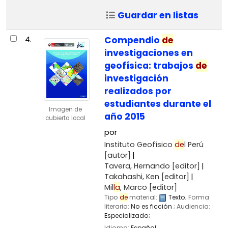
Guardar en listas
4.
Compendio
de
investigaciones en
geofísica: trabajos
de
investigación
realizados por
estudiantes durante el
Imagen de
año 2015
cubierta local
por
Instituto Geofísico
de
l Perú
[autor]
Tavera, Hernando
[editor]
Takahashi, Ken
[editor]
Mil
la
, Marco
[editor]
Tipo
de
material:
Texto
; Forma
literaria:
No es ficción
; Audiencia:
Especializado;
Idioma:
Español