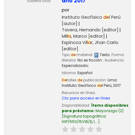
año 2017
cubierta local
por
Instituto Geofísico
de
l Perú
[autor]
Tavera, Hernando
[editor]
Mil
la
, Marco
[editor]
Espinoza Vil
la
r, Jhan Carlo
[editor]
Tipo
de
material:
Texto
; Forma
literaria:
No es ficción
; Audiencia:
Especializado;
Idioma:
Español
De
talles
de
publicación:
Lima:
Instituto Geofísico
de
l Perú,
2017
Recursos en línea:
Clic para acceso en línea
Disponibilidad:
Ítems disponibles
para préstamo:
Mayorazgo
(2)
Signatura topográfica:
IGP/550/I5V18/Ej.1, ..
.