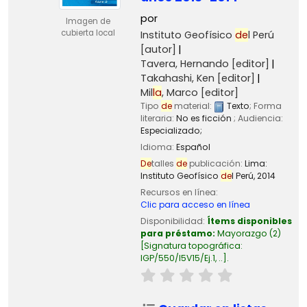
por
Imagen de
cubierta local
Instituto Geofísico
de
l Perú
[autor]
Tavera, Hernando
[editor]
Takahashi, Ken
[editor]
Mil
la
, Marco
[editor]
Tipo
de
material:
Texto
; Forma
literaria:
No es ficción
; Audiencia:
Especializado;
Idioma:
Español
De
talles
de
publicación:
Lima:
Instituto Geofísico
de
l Perú,
2014
Recursos en línea:
Clic para acceso en línea
Disponibilidad:
Ítems disponibles
para préstamo:
Mayorazgo
(2)
Signatura topográfica:
IGP/550/I5V15/Ej.1, ..
.