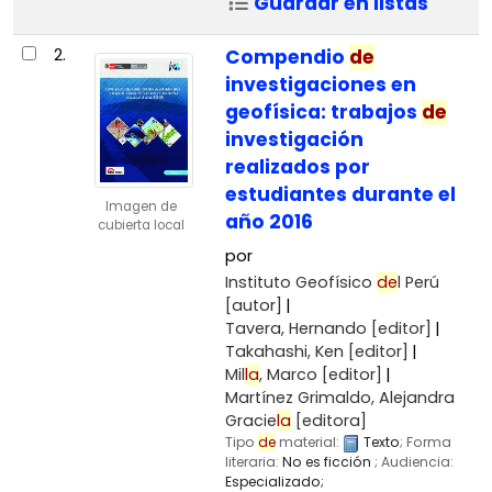
Guardar en listas
2.
Compendio
de
investigaciones en
geofísica: trabajos
de
investigación
realizados por
estudiantes durante el
Imagen de
año 2016
cubierta local
por
Instituto Geofísico
de
l Perú
[autor]
Tavera, Hernando
[editor]
Takahashi, Ken
[editor]
Mil
la
, Marco
[editor]
Martínez Grimaldo, Alejandra
Gracie
la
[editora]
Tipo
de
material:
Texto
; Forma
literaria:
No es ficción
; Audiencia:
Especializado;