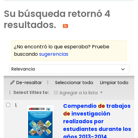
Su búsqueda retornó 4
resultados.
¿No encontró lo que esperaba? Pruebe
buscando
sugerencias
Ordenar
Ordenar por:
De-resaltar
Seleccionar todo
Limpiar todo
Select titles to:
Agregar a la lista
Resultados
1.
Compendio
de
trabajos
de
investigación
realizados por
estudiantes durante los
años 2013-2014