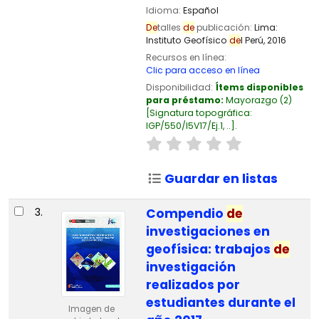
Idioma:
Español
De
talles
de
publicación:
Lima:
Instituto Geofísico
de
l Perú,
2016
Recursos en línea:
Clic para acceso en línea
Disponibilidad:
Ítems disponibles
para préstamo:
Mayorazgo
(2)
Signatura topográfica:
IGP/550/I5V17/Ej.1, ..
.
Guardar en listas
3.
Compendio
de
investigaciones en
geofísica: trabajos
de
investigación
realizados por
estudiantes durante el
Imagen de