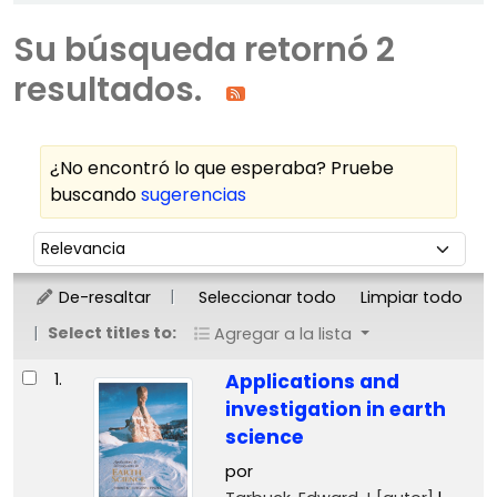
Su búsqueda retornó 2
resultados.
¿No encontró lo que esperaba? Pruebe
buscando
sugerencias
Ordenar
Ordenar por:
De-resaltar
Seleccionar todo
Limpiar todo
Select titles to:
Agregar a la lista
Resultados
1.
Applications and
investigation in earth
science
por