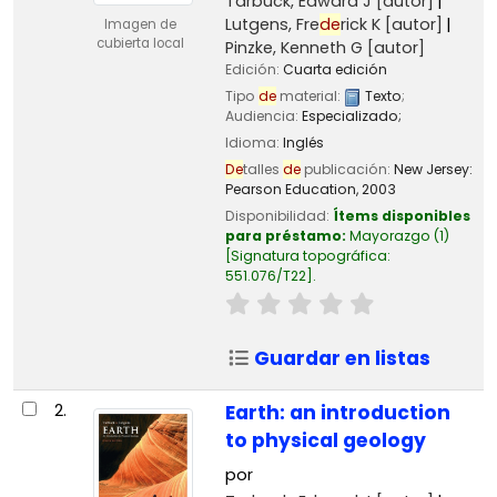
Tarbuck, Edward J
[autor]
Lutgens, Fre
de
rick K
[autor]
Imagen de
cubierta local
Pinzke, Kenneth G
[autor]
Edición:
Cuarta edición
Tipo
de
material:
Texto
;
Audiencia:
Especializado;
Idioma:
Inglés
De
talles
de
publicación:
New Jersey:
Pearson Education,
2003
Disponibilidad:
Ítems disponibles
para préstamo:
Mayorazgo
(1)
Signatura topográfica:
551.076/T22
.
Guardar en listas
2.
Earth: an introduction
to physical geology
por