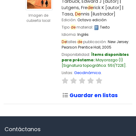
Tarbuck, Edward J
[autor]
Lutgens, Fre
de
rick K
[autor]
Tasa,
De
nnis
[ilustrador]
Imagen de
Edición:
Octavo edición
cubierta local
Tipo
de
material:
Texto
Idioma:
Inglés
De
talles
de
publicación:
New Jersey:
Pearson Prentice Hall,
2005
Disponibilidad:
Ítems disponibles
para préstamo:
Mayorazgo
(1)
Signatura topográfica:
551/T22E
.
Listas:
Geodinámica
.
Guardar en listas
Contáctanos