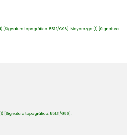
1)
Signatura topográfica:
551.1/G96
.
Mayorazgo
(1)
Signatura
1)
Signatura topográfica:
551.11/G96
.