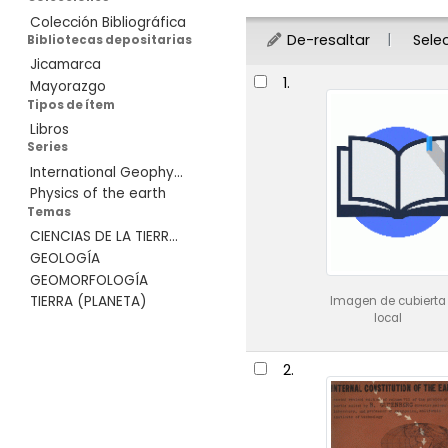
Colección Bibliográfica
De-resaltar
Sele
Bibliotecas depositarias
Jicamarca
Resultados
1.
Mayorazgo
Tipos de ítem
Libros
Series
International Geophy...
Physics of the earth
Temas
CIENCIAS DE LA TIERR...
GEOLOGÍA
GEOMORFOLOGÍA
TIERRA (PLANETA)
Imagen de cubierta
local
2.