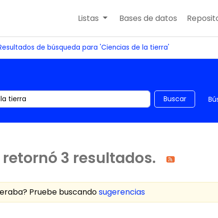
Listas
Bases de datos
Reposito
Resultados de búsqueda para 'Ciencias de la tierra'
 el catálogo por palabra clave
Buscar
Bú
retornó 3 resultados.
speraba? Pruebe buscando
sugerencias