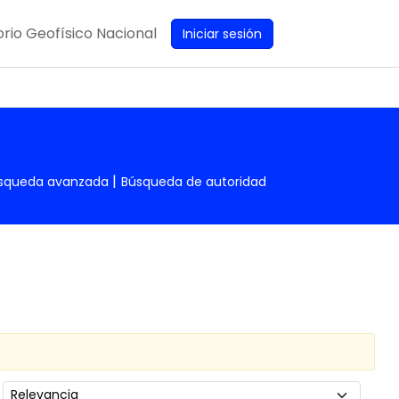
rio Geofísico Nacional
Iniciar sesión
squeda avanzada
Búsqueda de autoridad
Ordenar por: