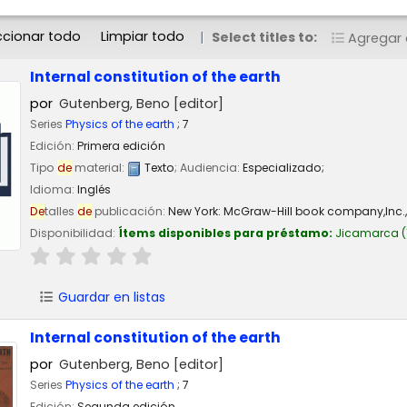
ccionar todo
Limpiar todo
Select titles to:
Agregar a
Internal constitution of the earth
por
Gutenberg, Beno
[editor]
Series
Physics of the earth
; 7
Edición:
Primera edición
Tipo
de
material:
Texto
; Audiencia:
Especializado;
Idioma:
Inglés
De
talles
de
publicación:
New York:
McGraw-Hill book company,Inc.,
Disponibilidad:
Ítems disponibles para préstamo:
Jicamarca
(
Guardar en listas
Internal constitution of the earth
por
Gutenberg, Beno
[editor]
Series
Physics of the earth
; 7
Edición:
Segunda edición