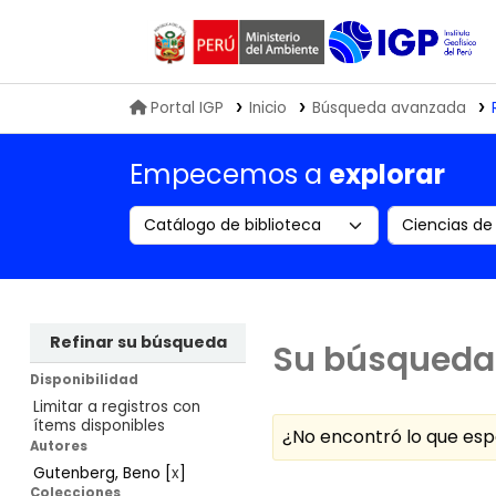
Biblioteca IGP
Portal IGP
Inicio
Búsqueda avanzada
Empecemos a
explorar
Search the catalog by:
Buscar en
Refinar su búsqueda
Su búsqueda 
Disponibilidad
Limitar a registros con
ítems disponibles
¿No encontró lo que e
Autores
Gutenberg, Beno
[
x
]
Ordenar
Colecciones