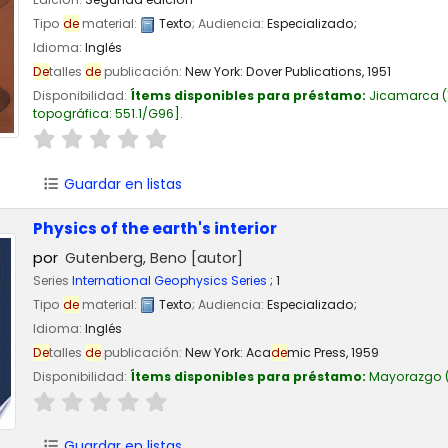
Tipo
de
material:
Texto
; Audiencia:
Especializado;
Idioma:
Inglés
De
talles
de
publicación:
New York:
Dover Publications,
1951
Disponibilidad:
Ítems disponibles para préstamo:
Jicamarca
(
topográfica:
551.1/G96
.
Guardar en listas
Physics of the earth's interior
por
Gutenberg, Beno
[autor]
Series
International Geophysics Series
; 1
Tipo
de
material:
Texto
; Audiencia:
Especializado;
Idioma:
Inglés
De
talles
de
publicación:
New York:
Aca
de
mic Press,
1959
Disponibilidad:
Ítems disponibles para préstamo:
Mayorazgo
(
Guardar en listas