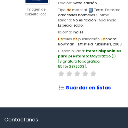
Edición:
Sexta edición
Imagen de
Tipo
de
material:
Texto
; Formato:
cubierta local
caracteres normales
; Forma
literaria:
No es ficción
; Audiencia:
Especializado;
Idioma:
Inglés
De
talles
de
publicación:
La
nham:
Rowman - Littlefield Publishers,
2003
Disponibilidad:
Ítems disponibles
para préstamo:
Mayorazgo
(1)
Signatura topográfica:
551.5/G3/2003
.
Guardar en listas
Contáctanos