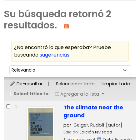
Su búsqueda retornó 2
resultados.
¿No encontró lo que esperaba? Pruebe
buscando
sugerencias
Ordenar
Ordenar por:
De-resaltar
Seleccionar todo
Limpiar todo
Select titles to:
Agregar a la lista
Resultados
1.
The climate near the
ground
por
Geiger, Rudolf
[autor]
Edición:
Edición revisada
Tipo
de
material:
Texto
; Formato: