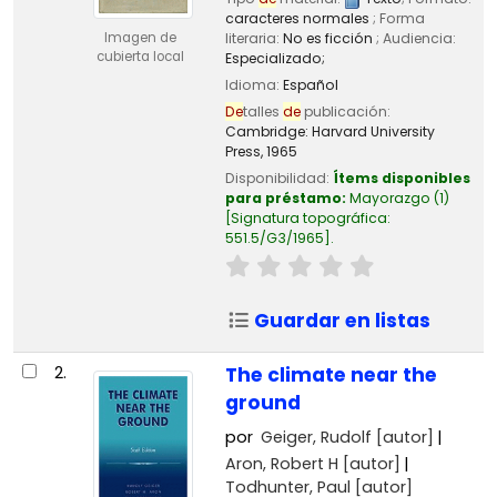
caracteres normales
; Forma
literaria:
No es ficción
; Audiencia:
Imagen de
cubierta local
Especializado;
Idioma:
Español
De
talles
de
publicación:
Cambridge:
Harvard University
Press,
1965
Disponibilidad:
Ítems disponibles
para préstamo:
Mayorazgo
(1)
Signatura topográfica:
551.5/G3/1965
.
Guardar en listas
2.
The climate near the
ground
por
Geiger, Rudolf
[autor]
Aron, Robert H
[autor]
Todhunter, Paul
[autor]