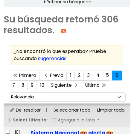
Refinar su búsqueda
Su búsqueda retornó 306
resultados.
¿No encontró lo que esperaba? Pruebe
buscando
sugerencias
Ordenar
Primero
Previo
1
2
3
4
5
6
7
8
9
10
Siguiente
Último
Ordenar por:
De-resaltar
Seleccionar todo
Limpiar todo
Select titles to:
Agregar a la lista
Resultados
101.
Sistema Nacional
de
alerta
de