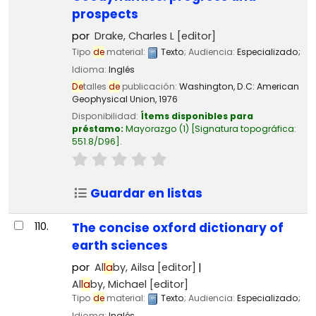
prospects
por
Drake, Charles L
[editor]
Tipo
de
material:
Texto
; Audiencia:
Especializado;
Idioma:
Inglés
De
talles
de
publicación:
Washington, D.C:
American
Geophysical Union,
1976
Disponibilidad:
Ítems disponibles para
préstamo:
Mayorazgo
(1)
Signatura topográfica:
551.8/D96
.
Guardar en listas
110.
The concise oxford dictionary of
earth sciences
por
Al
la
by, Ailsa
[editor]
Al
la
by, Michael
[editor]
Tipo
de
material:
Texto
; Audiencia:
Especializado;
Idioma:
Inglés