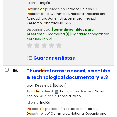
Idioma:
Inglés
De
talles
de
publicación:
Estados Unidos:
U.S.
De
partment of Commerce, National Oceanic and
Atmospheric Administration Environmental
Research
La
boratories,
1982
Disponibilidad:
Ítems disponibles para
préstamo:
Jicamarca
(1)
Signatura topográfica:
551.515/K46 V.2
.
Guardar en listas
118.
Thun
de
rstorms: a social, scientific
& technological documentary V.3
por
Kessler, E
[Editor]
Tipo
de
material:
Texto
; Forma literaria:
No es
ficción
; Audiencia:
Especializado;
Idioma:
Inglés
De
talles
de
publicación:
Estados Unidos:
U.S.
De
partment of Commerce, National Oceanic and