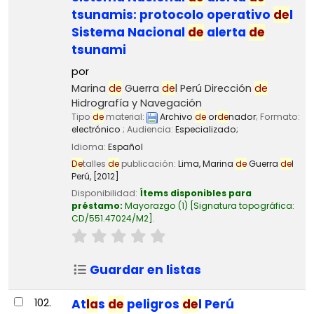
tsunamis: protocolo operativo
de
l
Sistema Nacional
de
alerta
de
tsunami
por
Marina
de
Guerra
de
l Perú Dirección
de
Hidrografía y Navegación
Tipo
de
material:
Archivo
de
or
de
nador
; Formato:
electrónico
; Audiencia:
Especializado;
Idioma:
Español
De
talles
de
publicación:
Lima,
Marina
de
Guerra
de
l
Perú,
[2012]
Disponibilidad:
Ítems disponibles para
préstamo:
Mayorazgo
(1)
Signatura topográfica:
CD/551.47024/M2
.
Guardar en listas
102.
At
la
s
de
peligros
de
l Perú