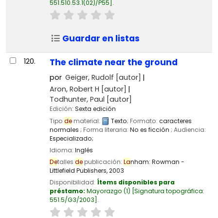
551.510.53.1(02)/P55
.
Guardar en listas
120.
The climate near the ground
por
Geiger, Rudolf
[autor]
Aron, Robert H
[autor]
Todhunter, Paul
[autor]
Edición:
Sexta edición
Tipo
de
material:
Texto
; Formato:
caracteres
normales
; Forma literaria:
No es ficción
; Audiencia:
Especializado;
Idioma:
Inglés
De
talles
de
publicación:
La
nham:
Rowman -
Littlefield Publishers,
2003
Disponibilidad:
Ítems disponibles para
préstamo:
Mayorazgo
(1)
Signatura topográfica:
551.5/G3/2003
.