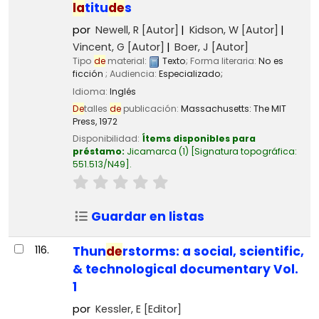
la
titu
de
s
por
Newell, R
[Autor]
Kidson, W
[Autor]
Vincent, G
[Autor]
Boer, J
[Autor]
Tipo
de
material:
Texto
; Forma literaria:
No es
ficción
; Audiencia:
Especializado;
Idioma:
Inglés
De
talles
de
publicación:
Massachusetts:
The MIT
Press,
1972
Disponibilidad:
Ítems disponibles para
préstamo:
Jicamarca
(1)
Signatura topográfica:
551.513/N49
.
Guardar en listas
116.
Thun
de
rstorms: a social, scientific,
& technological documentary Vol.
1
por
Kessler, E
[Editor]