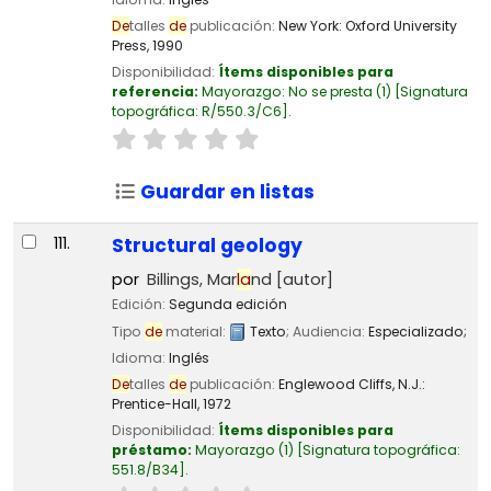
De
talles
de
publicación:
New York:
Oxford University
Press,
1990
Disponibilidad:
Ítems disponibles para
referencia:
Mayorazgo: No se presta
(1)
Signatura
topográfica:
R/550.3/C6
.
Guardar en listas
111.
Structural geology
por
Billings, Mar
la
nd
[autor]
Edición:
Segunda edición
Tipo
de
material:
Texto
; Audiencia:
Especializado;
Idioma:
Inglés
De
talles
de
publicación:
Englewood Cliffs, N.J.:
Prentice-Hall,
1972
Disponibilidad:
Ítems disponibles para
préstamo:
Mayorazgo
(1)
Signatura topográfica:
551.8/B34
.