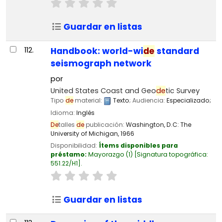
Guardar en listas
112.
Handbook: world-wi
de
standard
seismograph network
por
United States Coast and Geo
de
tic Survey
Tipo
de
material:
Texto
; Audiencia:
Especializado;
Idioma:
Inglés
De
talles
de
publicación:
Washington, D.C:
The
University of Michigan,
1966
Disponibilidad:
Ítems disponibles para
préstamo:
Mayorazgo
(1)
Signatura topográfica:
551.22/H1
.
Guardar en listas