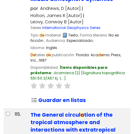
por
Andrews, D
[Autor]
Holton, James R
[Autor]
Leovy, Conway B
[Autor]
Series
International Geophysics Series
Tipo
de
material:
Texto
; Forma literaria:
No es
ficción
; Audiencia:
Especializado;
Idioma:
Inglés
De
talles
de
publicación:
Florida:
Aca
de
mic Press,
Inc.,
1987
Disponibilidad:
Ítems disponibles para
préstamo:
Jicamarca
(2)
Signatura topográfica:
551.511.3/A57 Ej. 1, ..
.
Guardar en listas
115.
The General circu
la
tion of the
tropical atmosphere and
interactions with extratropical