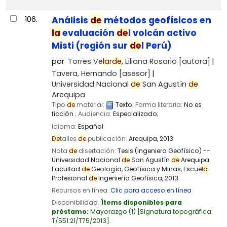
106.
Análisis
de
métodos geofísicos en
la
evaluación
de
l volcán activo
Misti (región sur
de
l Perú)
por
Torres Ve
la
r
de
, Liliana Rosario
[autora]
Tavera, Hernando
[asesor]
Universidad Nacional
de
San Agustín
de
Arequipa
Tipo
de
material:
Texto
; Forma literaria:
No es
ficción
; Audiencia:
Especializado;
Idioma:
Español
De
talles
de
publicación:
Arequipa,
2013
Nota
de
disertación:
Tesis (Ingeniero Geofísico) --
Universidad Nacional
de
San Agustín
de
Arequipa.
Facultad
de
Geología, Geofísica y Minas, Escue
la
Profesional
de
Ingeniería Geofísica, 2013.
Recursos en línea:
Clic para acceso en línea
Disponibilidad:
Ítems disponibles para
préstamo:
Mayorazgo
(1)
Signatura topográfica:
T/551.21/T75/2013
.