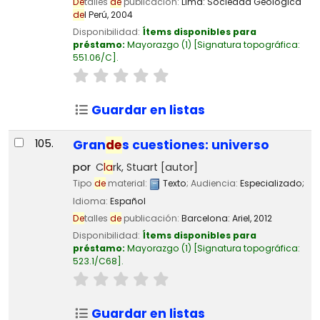
De
talles
de
publicación:
Lima:
Sociedad Geológica
de
l Perú,
2004
Disponibilidad:
Ítems disponibles para
préstamo:
Mayorazgo
(1)
Signatura topográfica:
551.06/C
.
Guardar en listas
105.
Gran
de
s cuestiones: universo
por
C
la
rk, Stuart
[autor]
Tipo
de
material:
Texto
; Audiencia:
Especializado;
Idioma:
Español
De
talles
de
publicación:
Barcelona:
Ariel,
2012
Disponibilidad:
Ítems disponibles para
préstamo:
Mayorazgo
(1)
Signatura topográfica:
523.1/C68
.
Guardar en listas