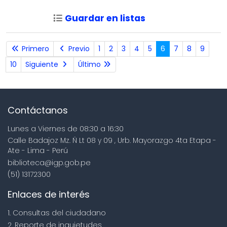
Guardar en listas
Primero
Previo
1
2
3
4
5
6
7
8
9
10
Siguiente
Último
Contáctanos
Lunes a Viernes de 08:30 a 16:30
Calle Badajoz Mz. Ñ Lt 08 y 09 , Urb. Mayorazgo 4ta Etapa -
Ate - Lima - Perú
biblioteca@igp.gob.pe
(51) 13172300
Enlaces de interés
1. Consultas del ciudadano
2. Reporte de inquietudes