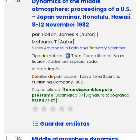
113.
Dynamics of the middle
atmosphere: proceedings of a U.S.
- Japan seminar, Honolulu, Hawaii,
8-12 November 1982
por
Holton, James R
[Autor]
Matsuno, T
[Autor]
Series
Advances in Earth and P
la
netary Sciences
Tipo
de
material:
Texto
; Forma literaria:
No es
ficción
; Audiencia:
Especializado;
Idioma:
Inglés
De
talles
de
publicación:
Tokyo
Terra Scientific
Publishing Company,
1982
Disponibilidad:
Ítems disponibles para
préstamo:
Jicamarca
(1)
Signatura topográfica:
551.511.3/H71
.
Guardar en listas
114.
Middle atmosphere dynamics