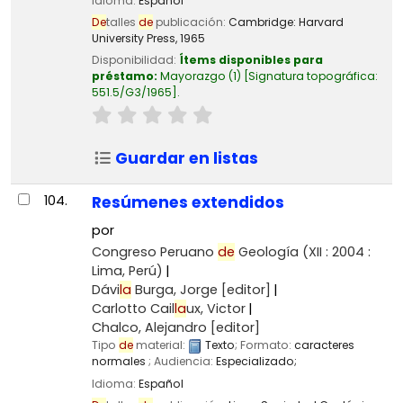
Idioma:
Español
De
talles
de
publicación:
Cambridge:
Harvard
University Press,
1965
Disponibilidad:
Ítems disponibles para
préstamo:
Mayorazgo
(1)
Signatura topográfica:
551.5/G3/1965
.
Guardar en listas
104.
Resúmenes extendidos
por
Congreso Peruano
de
Geología
(XII : 2004 :
Lima, Perú)
Dávi
la
Burga, Jorge
[editor]
Carlotto Cail
la
ux, Victor
Chalco, Alejandro
[editor]
Tipo
de
material:
Texto
; Formato:
caracteres
normales
; Audiencia:
Especializado;
Idioma:
Español