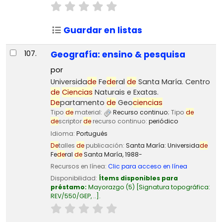
Guardar en listas
107.
Geografía: ensino & pesquisa
por
Universida
de
Fe
de
ral
de
Santa María. Centro
de
Ciencias
Naturais e Exatas.
De
partamento
de
Geo
ciencias
Tipo
de
material:
Recurso continuo
; Tipo
de
de
scriptor
de
recurso continuo:
periódico
Idioma:
Portugués
De
talles
de
publicación:
Santa María:
Universida
de
Fe
de
ral
de
Santa María,
1988-
Recursos en línea:
Clic para acceso en línea
Disponibilidad:
Ítems disponibles para
préstamo:
Mayorazgo
(5)
Signatura topográfica:
REV/550/GEP, ..
.