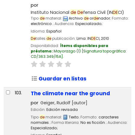
por
Instituto Nacional
de
De
fensa Civil (IN
DE
CI)
Tipo
de
material:
Archivo
de
or
de
nador
; Formato:
electrónico
; Audiencia:
Especializado;
Idioma:
Español
De
talles
de
publicación:
Lima:
IN
DE
CI,
2010
Disponibilidad:
Ítems disponibles para
préstamo:
Mayorazgo
(1)
Signatura topográfica:
CD/363.349/I5A
.
Guardar en listas
103.
The climate near the ground
por
Geiger, Rudolf
[autor]
Edición:
Edición revisada
Tipo
de
material:
Texto
; Formato:
caracteres
normales
; Forma literaria:
No es ficción
; Audiencia:
Especializado;