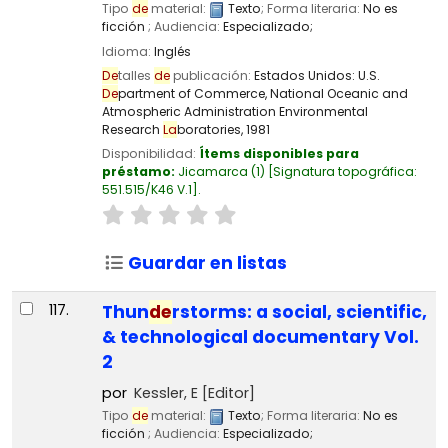
Tipo
de
material:
Texto
; Forma literaria:
No es
ficción
; Audiencia:
Especializado;
Idioma:
Inglés
De
talles
de
publicación:
Estados Unidos:
U.S.
De
partment of Commerce, National Oceanic and
Atmospheric Administration Environmental
Research
La
boratories,
1981
Disponibilidad:
Ítems disponibles para
préstamo:
Jicamarca
(1)
Signatura topográfica:
551.515/K46 V.1
.
Guardar en listas
117.
Thun
de
rstorms: a social, scientific,
& technological documentary Vol.
2
por
Kessler, E
[Editor]
Tipo
de
material:
Texto
; Forma literaria:
No es
ficción
; Audiencia:
Especializado;