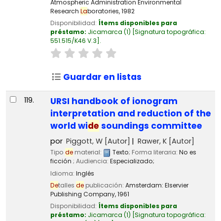
Atmospheric Administration Environmental
Research
La
boratories,
1982
Disponibilidad:
Ítems disponibles para
préstamo:
Jicamarca
(1)
Signatura topográfica:
551.515/K46 V.3
.
Guardar en listas
119.
URSI handbook of ionogram
interpretation and reduction of the
world wi
de
soundings committee
por
Piggott, W
[Autor]
Rawer, K
[Autor]
Tipo
de
material:
Texto
; Forma literaria:
No es
ficción
; Audiencia:
Especializado;
Idioma:
Inglés
De
talles
de
publicación:
Amsterdam:
Elservier
Publishing Company,
1961
Disponibilidad:
Ítems disponibles para
préstamo:
Jicamarca
(1)
Signatura topográfica: