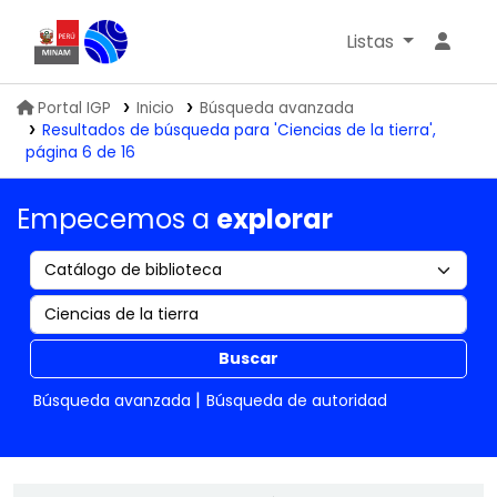
Listas
Biblioteca IGP
Portal IGP
Inicio
Búsqueda avanzada
Resultados de búsqueda para 'Ciencias de la tierra',
página 6 de 16
Empecemos a
explorar
Buscar
Búsqueda avanzada
Búsqueda de autoridad