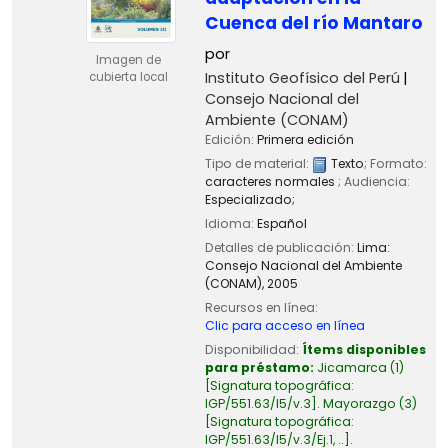
Cuenca del río Mantaro
por
Imagen de
Instituto Geofísico del Perú
cubierta local
Consejo Nacional del
Ambiente (CONAM)
Edición:
Primera edición
Tipo de material:
Texto
; Formato:
caracteres normales
; Audiencia:
Especializado;
Idioma:
Español
Detalles de publicación:
Lima:
Consejo Nacional del Ambiente
(CONAM),
2005
Recursos en línea:
Clic para acceso en línea
Disponibilidad:
Ítems disponibles
para préstamo:
Jicamarca
(1)
Signatura topográfica:
IGP/551.63/I5/v.3
.
Mayorazgo
(3)
Signatura topográfica:
IGP/551.63/I5/v.3/Ej.1, ..
.