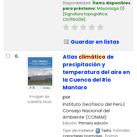
Disponibilidad:
Ítems disponibles
para préstamo:
Mayorazgo
(1)
Signatura topográfica:
CD/550/E9
.
Guardar en listas
6.
Atlas
climático
de
precipitación y
temperatura del aire en
la Cuenca del Río
Mantaro
por
Imagen de
cubierta local
Instituto Geofísico del Perú
Consejo Nacional del
Ambiente (CONAM)
Edición:
Primera edición
Tipo de material:
Texto
; Formato:
caracteres normales
; Forma