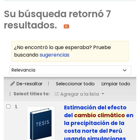
Su búsqueda retornó 7
resultados.
¿No encontró lo que esperaba? Pruebe
buscando
sugerencias
Ordenar
Ordenar por:
De-resaltar
Seleccionar todo
Limpiar todo
Select titles to:
Agregar a la lista
Resultados
1.
Estimación del efecto
del
cambio
climático
en
la precipitación de la
costa norte del Perú
usando simulaciones