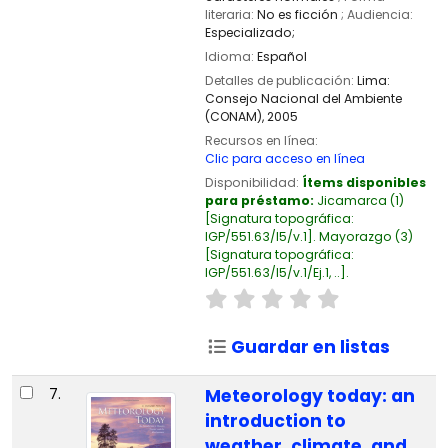
literaria:
No es ficción
; Audiencia:
Especializado;
Idioma:
Español
Detalles de publicación:
Lima:
Consejo Nacional del Ambiente
(CONAM),
2005
Recursos en línea:
Clic para acceso en línea
Disponibilidad:
Ítems disponibles
para préstamo:
Jicamarca
(1)
Signatura topográfica:
IGP/551.63/I5/v.1
.
Mayorazgo
(3)
Signatura topográfica:
IGP/551.63/I5/v.1/Ej.1, ..
.
Guardar en listas
7.
Meteorology today: an
introduction to
weather, climate, and