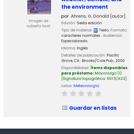
the environment
por
Ahrens, G. Donald
[autor]
Imagen de
Edición:
Sexta edición
cubierta local
Tipo de material:
Texto
; Formato:
caracteres normales
; Audiencia:
Especializado;
Idioma:
Inglés
Detalles de publicación:
Pacific
Grove, CA :
Brooks/Cole Pub.,
2000
Disponibilidad:
Ítems disponibles
para préstamo:
Mayorazgo
(1)
Signatura topográfica:
551.5/A33
.
Listas:
Meteorología
.
Guardar en listas