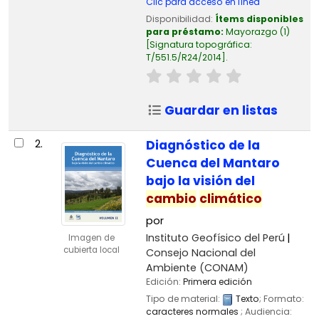
Clic para acceso en línea
Disponibilidad:
Ítems disponibles
para préstamo:
Mayorazgo
(1)
Signatura topográfica:
T/551.5/R24/2014
.
Guardar en listas
2.
Diagnóstico de la
Cuenca del Mantaro
bajo la visión del
cambio
climático
por
Instituto Geofísico del Perú
Imagen de
cubierta local
Consejo Nacional del
Ambiente (CONAM)
Edición:
Primera edición
Tipo de material:
Texto
; Formato:
caracteres normales
; Audiencia: