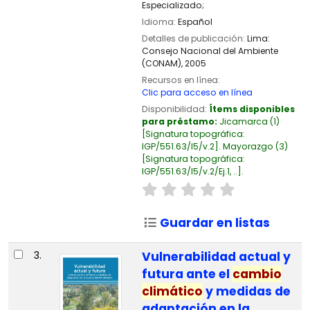
Especializado;
Idioma:
Español
Detalles de publicación:
Lima:
Consejo Nacional del Ambiente
(CONAM),
2005
Recursos en línea:
Clic para acceso en línea
Disponibilidad:
Ítems disponibles
para préstamo:
Jicamarca
(1)
Signatura topográfica:
IGP/551.63/I5/v.2
.
Mayorazgo
(3)
Signatura topográfica:
IGP/551.63/I5/v.2/Ej.1, ..
.
Guardar en listas
3.
Vulnerabilidad actual y
futura ante el
cambio
climático
y medidas de
adaptación en la