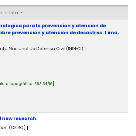
 la lista
cnologica para la prevencion y atencion de
obre prevención y atención de desastres . Lima,
ituto Nacional de Defensa Civil (INDECI)
tura topográfica:
363.34/I6
.
d new research.
tion (CSIRO)