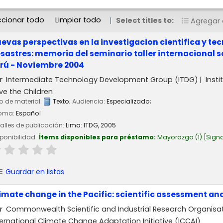
ccionar todo
Limpiar todo
Select titles to:
Agregar a
evas perspectivas en la investigacion cientifica y te
sastres: memoria del seminario taller internacional s
rú - Noviembre 2004
r
Intermediate Technology Development Group (ITDG)
Inst
ve the Children
o de material:
Texto
; Audiencia:
Especializado;
ioma:
Español
alles de publicación:
Lima:
ITDG,
2005
ponibilidad:
Ítems disponibles para préstamo:
Mayorazgo
(1)
Signa
Guardar en listas
imate change in the Pacific: scientific assessment an
r
Commonwealth Scientific and Industrial Research Organisa
ternational Climate Change Adaptation Initiative (ICCAI)