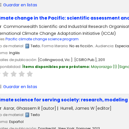
Guardar en listas
imate change in the Pacific: scientific assessment an
r
Commonwealth Scientific and Industrial Research Organisa
ternational Climate Change Adaptation Initiative (ICCAI)
ies
Pacific climate change science program
o de material:
Texto
; Forma literaria:
No es ficción
; Audiencia:
Especia
ioma:
Inglés
alles de publicación:
[Collingwood, Vic.]:
[CSIRO Pub.],
2011
ponibilidad:
Ítems disponibles para préstamo:
Mayorazgo
(1)
Signa
Guardar en listas
imate science for serving society: research, modeling 
r
Asrar, Ghassem R
[autor]
Hurrell, James W
[editor]
o de material:
Texto
ioma:
Español
alles de publicación:
Dordrecht ; New York:
Springer,
2013