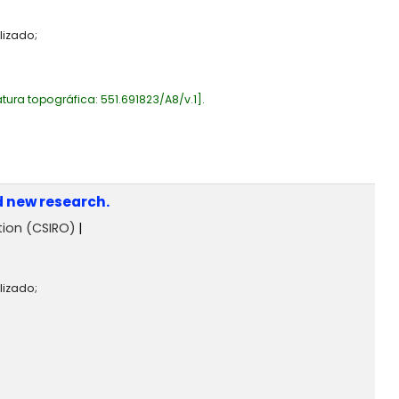
lizado;
tura topográfica:
551.691823/A8/v.1
.
d new research.
tion (CSIRO)
lizado;