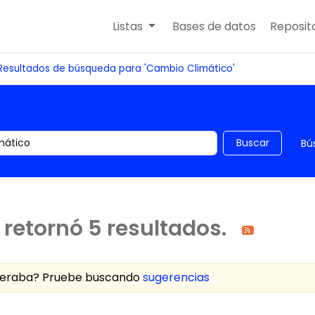
Listas
Bases de datos
Reposito
Resultados de búsqueda para 'Cambio Climático'
 el catálogo por palabra clave
Buscar
Bú
retornó 5 resultados.
speraba? Pruebe buscando
sugerencias