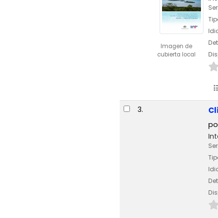
Ser
Tip
Id
Det
Imagen de
Dis
cubierta local
3.
Cl
po
In
Ser
Tip
Id
Det
Dis