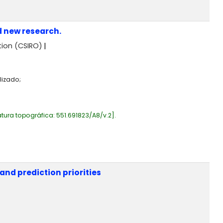
d new research.
tion (CSIRO)
lizado;
tura topográfica:
551.691823/A8/v.2
.
and prediction priorities