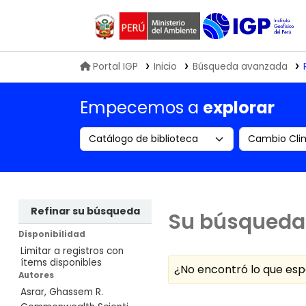
Biblioteca IGP
Portal IGP
Inicio
Búsqueda avanzada
Empecemos a
explorar
Search the catalog by:
Buscar en
Refinar su búsqueda
Su búsqueda 
Disponibilidad
Limitar a registros con
ítems disponibles
¿No encontró lo que e
Autores
Asrar, Ghassem R.
Ordenar