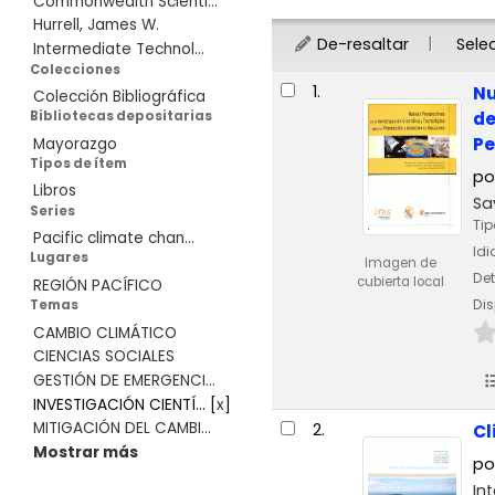
Commonwealth Scienti...
Hurrell, James W.
De-resaltar
Sele
Intermediate Technol...
Colecciones
Resultados
1.
Nu
Colección Bibliográfica
de
Bibliotecas depositarias
Pe
Mayorazgo
Tipos de ítem
po
Libros
Sa
Series
Tip
Pacific climate chan...
Id
Lugares
Imagen de
Det
cubierta local
REGIÓN PACÍFICO
Dis
Temas
CAMBIO CLIMÁTICO
CIENCIAS SOCIALES
GESTIÓN DE EMERGENCI...
INVESTIGACIÓN CIENTÍ...
[
x
]
MITIGACIÓN DEL CAMBI...
2.
Cl
Mostrar más
po
In