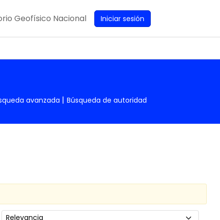
rio Geofísico Nacional
Iniciar sesión
squeda avanzada
Búsqueda de autoridad
Ordenar por: