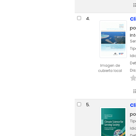
4.
Cl
po
In
Ser
Tip
Id
Det
Imagen de
Dis
cubierta local
5.
Cl
po
Tip
Id
Det