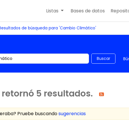
Listas
Bases de datos
Reposito
Resultados de búsqueda para 'Cambio Climático'
 el catálogo por palabra clave
Buscar
Bú
retornó 5 resultados.
speraba? Pruebe buscando
sugerencias