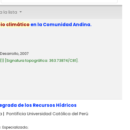
 la lista
io
climático
en la Comunidad Andina.
Desarrollo,
2007
(1)
Signatura topográfica:
363.73874/C81
.
ntegrada de los Recursos Hídricos
a
Pontificia Universidad Católica del Perú
a:
Especializado;