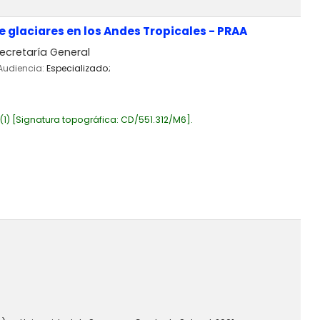
 glaciares en los Andes Tropicales - PRAA
cretaría General
 Audiencia:
Especializado;
(1)
Signatura topográfica:
CD/551.312/M6
.