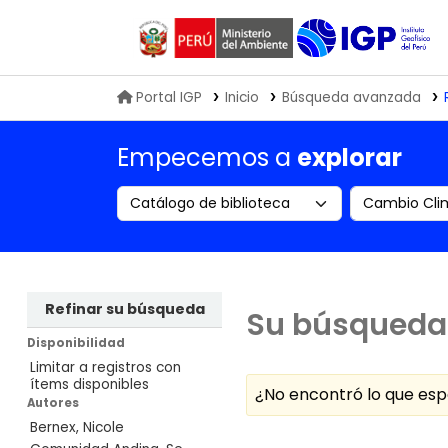
Biblioteca IGP
Portal IGP
Inicio
Búsqueda avanzada
Empecemos a
explorar
Search the catalog by:
Buscar en
Refinar su búsqueda
Su búsqueda 
Disponibilidad
Limitar a registros con
ítems disponibles
¿No encontró lo que e
Autores
Bernex, Nicole
Ordenar