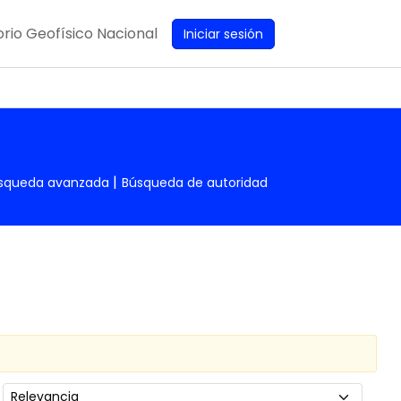
rio Geofísico Nacional
Iniciar sesión
squeda avanzada
Búsqueda de autoridad
Ordenar por: