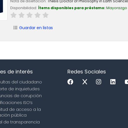
Nota de disertación:
Thesis (Doctor of Philosophy in Earth Science
Disponibilidad:
Ítems disponibles para préstamo:
Mayorazgo
Guardar en listas
es de interés
Redes Sociales
sultas del ciudadano
orte de inquietudes
uncias de corupción
ificaciones ISO’s
icitud de acceso a la
ción pública
tal de transparencia