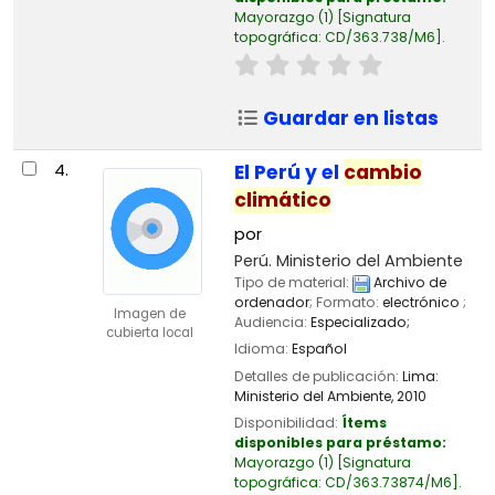
Mayorazgo
(1)
Signatura
topográfica:
CD/363.738/M6
.
Guardar en listas
4.
El Perú y el
cambio
climático
por
Perú. Ministerio del Ambiente
Tipo de material:
Archivo de
ordenador
; Formato:
electrónico
;
Imagen de
Audiencia:
Especializado;
cubierta local
Idioma:
Español
Detalles de publicación:
Lima:
Ministerio del Ambiente,
2010
Disponibilidad:
Ítems
disponibles para préstamo:
Mayorazgo
(1)
Signatura
topográfica:
CD/363.73874/M6
.