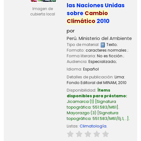
las Naciones Unidas
Imagen de
sobre
Cambio
cubierta local
Climático
2010
por
Perú. Ministerio del Ambiente
Tipo de material:
Texto
;
Formato:
caracteres normales
;
Forma literaria:
No es ficción
;
Audiencia:
Especializado;
Idioma:
Español
Detalles de publicación:
Lima:
Fondo Editoral del MINAM,
2010
Disponibilidad:
Ítems
disponibles para préstamo:
Jicamarca
(1)
Signatura
topográfica:
551.583/M61
.
Mayorazgo
(3)
Signatura
topográfica:
551.583/M61/Ej.1, ..
.
Listas:
Climatología
.