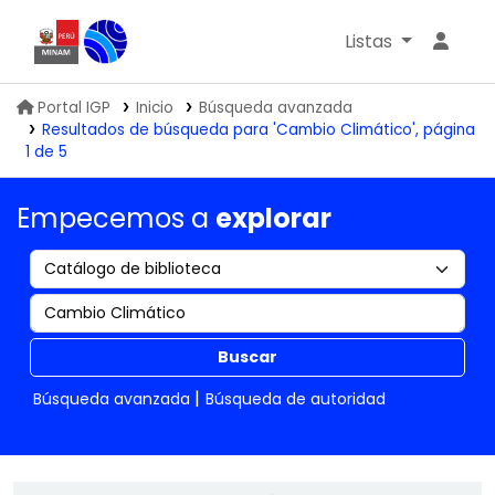
Listas
Biblioteca IGP
Portal IGP
Inicio
Búsqueda avanzada
Resultados de búsqueda para 'Cambio Climático', página
1 de 5
Empecemos a
explorar
Buscar
Búsqueda avanzada
Búsqueda de autoridad