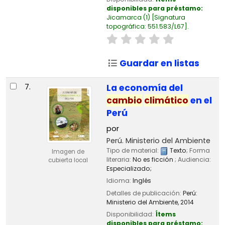
disponibles para préstamo:
Jicamarca
(1)
Signatura
topográfica:
551.583/L67
.
Guardar en listas
7.
La economía del
cambio
climático
en el
Perú
por
Perú. Ministerio del Ambiente
Tipo de material:
Texto
; Forma
Imagen de
literaria:
No es ficción
; Audiencia:
cubierta local
Especializado;
Idioma:
Inglés
Detalles de publicación:
Perú:
Ministerio del Ambiente,
2014
Disponibilidad:
Ítems
disponibles para préstamo: