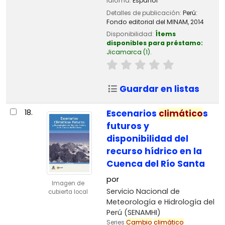
Idioma:
Español
Detalles de publicación:
Perú:
Fondo editorial del MINAM,
2014
Disponibilidad:
Ítems
disponibles para préstamo:
Jicamarca
(1).
Guardar en listas
18.
Escenarios
climático
s
futuros y
disponibilidad del
recurso hídrico en la
Cuenca del Río Santa
por
Imagen de
Servicio Nacional de
cubierta local
Meteorología e Hidrología del
Perú (SENAMHI)
Series
Cambio
climático