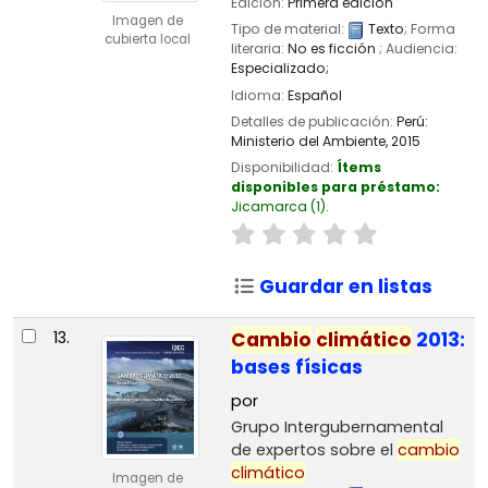
Edición:
Primera edición
Imagen de
Tipo de material:
Texto
; Forma
cubierta local
literaria:
No es ficción
; Audiencia:
Especializado;
Idioma:
Español
Detalles de publicación:
Perú:
Ministerio del Ambiente,
2015
Disponibilidad:
Ítems
disponibles para préstamo:
Jicamarca
(1).
Guardar en listas
13.
Cambio
climático
2013:
bases físicas
por
Grupo Intergubernamental
de expertos sobre el
cambio
climático
Imagen de