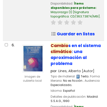
Disponibilidad:
Ítems
disponibles para préstamo:
Mayorazgo
(1)
Signatura
topográfica:
CD/363.73874/M6I
.
Guardar en listas
6.
Cambio
s en el sistema
climático
: una
aproximación al
problema
por
Lines, Alberto
[Autor]
Tipo de material:
Texto
; Forma
Imagen de
literaria:
No es ficción
; Audiencia:
cubierta local
Especializado;
Idioma:
Español
Detalles de publicación:
Madrid:
S.S.A.G.,
1990
Disponibilidad:
Ítems