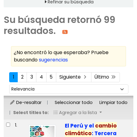
Refinar su búsqueda
Su búsqueda retornó 99
resultados.
¿No encontró lo que esperaba? Pruebe
buscando
sugerencias
Ordenar
1
2
3
4
5
Siguiente
Último
Ordenar por:
De-resaltar
Seleccionar todo
Limpiar todo
Select titles to:
Agregar a la lista
Resultados
1.
El Perú y el
cambio
climático
: Tercera