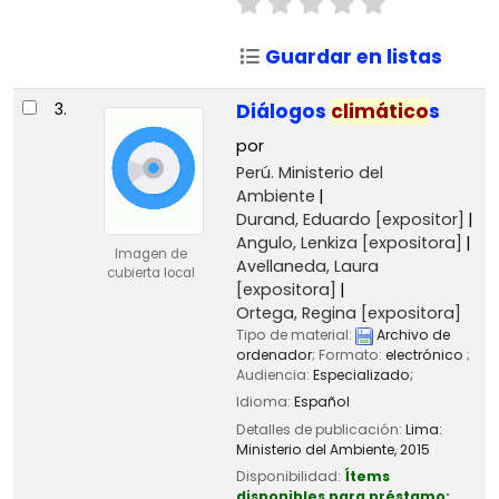
Guardar en listas
3.
Diálogos
climático
s
por
Perú. Ministerio del
Ambiente
Durand, Eduardo
[expositor]
Angulo, Lenkiza
[expositora]
Imagen de
Avellaneda, Laura
cubierta local
[expositora]
Ortega, Regina
[expositora]
Tipo de material:
Archivo de
ordenador
; Formato:
electrónico
;
Audiencia:
Especializado;
Idioma:
Español
Detalles de publicación:
Lima:
Ministerio del Ambiente,
2015
Disponibilidad:
Ítems
disponibles para préstamo: