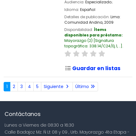
Audiencia:
Especializado;
Idioma:
Español
Detalles de publicación:
Lima:
Comunidad Andina,
2009
Disponibilidad:
Ítems
disponibles para préstamo:
Mayorazgo
(2)
Signatura
topográfica:
338.14/C24/Ej.1, ..
.
Guardar en listas
1
2
3
4
5
Siguiente
Último
Contáctanos
Lunes a Viernes de 08:30 a 16:30
Calle Badajoz Mz. Ñ Lt 08 y 09 , Urb. Mayorazgo 4ta Etapa -