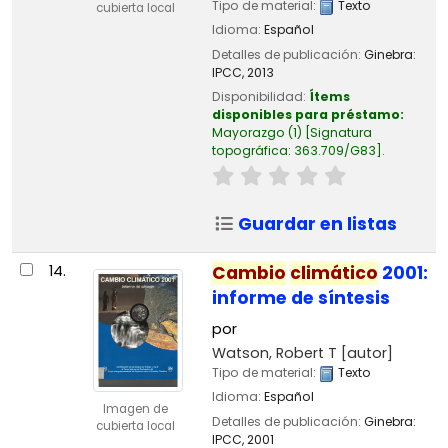
Tipo de material:
Texto
cubierta local
Idioma:
Español
Detalles de publicación:
Ginebra:
IPCC,
2013
Disponibilidad:
Ítems
disponibles para préstamo:
Mayorazgo
(1)
Signatura
topográfica:
363.709/G83
.
Guardar en listas
14.
Cambio
climático
2001:
informe de síntesis
por
Watson, Robert T
[autor]
Tipo de material:
Texto
Idioma:
Español
Imagen de
Detalles de publicación:
Ginebra:
cubierta local
IPCC,
2001