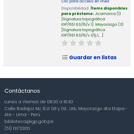
Clic para acceso en línea
Disponibilidad:
Ítems disponibles
para préstamo:
Jicamarca
(1)
Signatura topográfica:
IGP/551.63/I5/v.1
.
Mayorazgo
(3)
Signatura topográfica:
IGP/551.63/I5/v.1/Ej.1, ..
.
Guardar en listas
Contáctanos
Lunes a Viernes de 08:30 a 16:30
Calle Badajoz Mz. Ñ Lt 08 y 09 , Urb. Mayorazgo 4ta Etapa -
Ate - Lima - Perú
biblioteca@igp.gob.pe
(51) 13172300