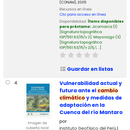
(CONAM),
2005
Recursos en línea:
Clic para acceso en línea
Disponibilidad:
Ítems disponibles
para préstamo:
Jicamarca
(1)
Signatura topográfica:
IGP/551.63/I5/v.2
.
Mayorazgo
(3)
Signatura topográfica:
IGP/551.63/I5/v.2/Ej.1, ..
.
Guardar en listas
4.
Vulnerabilidad actual y
futura ante el
cambio
climático
y medidas de
adaptación en la
Cuenca del río Mantaro
por
Imagen de
Instituto Geofísico del Perú
cubierta local