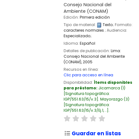
Consejo Nacional del
Ambiente (CONAM)
Edición:
Primera edición
Tipo de material:
Texto
; Formato:
caracteres normales
; Audiencia:
Especializado;
Idioma:
Español
Detalles de publicación:
Lima:
Consejo Nacional del Ambiente
(CONAM),
2005
Recursos en línea:
Clic para acceso en línea
Disponibilidad:
Ítems disponibles
para préstamo:
Jicamarca
(1)
Signatura topográfica:
IGP/551.63/I5/v.3
.
Mayorazgo
(3)
Signatura topográfica:
IGP/551.63/I5/v.3/Ej.1, ..
.
Guardar en listas