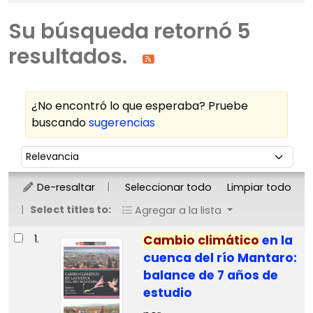
Su búsqueda retornó 5
resultados.
¿No encontró lo que esperaba? Pruebe
buscando
sugerencias
Ordenar
Ordenar por:
De-resaltar
Seleccionar todo
Limpiar todo
Select titles to:
Agregar a la lista
Resultados
1.
Cambio
climático
en la
cuenca del río Mantaro:
balance de 7 años de
estudio