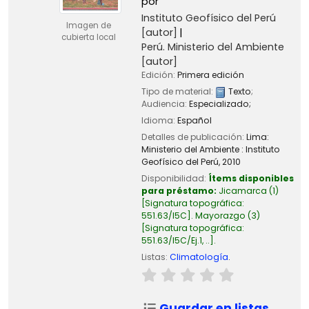
por
Instituto Geofísico del Perú
Imagen de
[autor]
cubierta local
Perú. Ministerio del Ambiente
[autor]
Edición:
Primera edición
Tipo de material:
Texto
;
Audiencia:
Especializado;
Idioma:
Español
Detalles de publicación:
Lima:
Ministerio del Ambiente : Instituto
Geofísico del Perú,
2010
Disponibilidad:
Ítems disponibles
para préstamo:
Jicamarca
(1)
Signatura topográfica:
551.63/I5C
.
Mayorazgo
(3)
Signatura topográfica:
551.63/I5C/Ej.1, ..
.
Listas:
Climatología
.
Guardar en listas