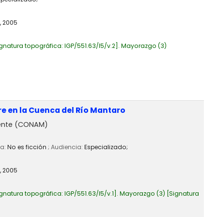
,
2005
gnatura topográfica:
IGP/551.63/I5/v.2
.
Mayorazgo
(3)
re en la Cuenca del Río Mantaro
iente (CONAM)
ia:
No es ficción
; Audiencia:
Especializado;
,
2005
gnatura topográfica:
IGP/551.63/I5/v.1
.
Mayorazgo
(3)
Signatura