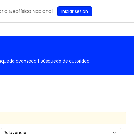
rio Geofísico Nacional
Iniciar sesión
squeda avanzada
Búsqueda de autoridad
Ordenar por: