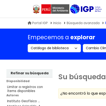
Biblioteca IGP
Portal IGP
Inicio
Búsqueda avanzada
Empecemos a
explorar
Search the catalog by:
Buscar en
Refinar su búsqueda
Su búsqueda 
Disponibilidad
Limitar a registros con
ítems disponibles
¿No encontró lo que e
Autores
Instituto Geofísico ...
Ordenar