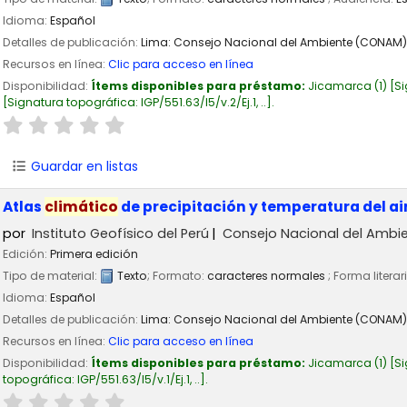
Idioma:
Español
Detalles de publicación:
Lima:
Consejo Nacional del Ambiente (CONAM)
Recursos en línea:
Clic para acceso en línea
Disponibilidad:
Ítems disponibles para préstamo:
Jicamarca
(1)
Si
Signatura topográfica:
IGP/551.63/I5/v.2/Ej.1, ..
.
Guardar en listas
Atlas
climático
de precipitación y temperatura del ai
por
Instituto Geofísico del Perú
Consejo Nacional del Amb
Edición:
Primera edición
Tipo de material:
Texto
; Formato:
caracteres normales
; Forma literar
Idioma:
Español
Detalles de publicación:
Lima:
Consejo Nacional del Ambiente (CONAM)
Recursos en línea:
Clic para acceso en línea
Disponibilidad:
Ítems disponibles para préstamo:
Jicamarca
(1)
Si
topográfica:
IGP/551.63/I5/v.1/Ej.1, ..
.