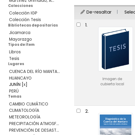
Martínez Grimaldo, A...
Colecciones
De-resaltar
Sele
Colección IGP
Colección Tesis
Resultados
1.
Bibliotecas depositarias
Jicamarca
Mayorazgo
Tipos de ítem
Libros
Tesis
Lugares
CUENCA DEL RÍO MANTA...
HUANCAYO
Imagen de
cubierta local
JUNÍN
[
x
]
PERÚ
Temas
CAMBIO CLIMÁTICO
CLIMATOLOGÍA
2.
METEOROLOGÍA
PRECIPITACIÓN ATMOSF...
PREVENCIÓN DE DESAST...