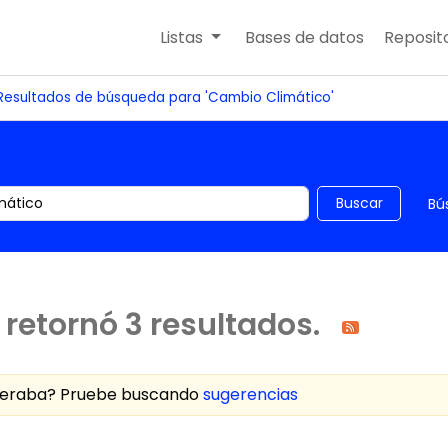
Listas
Bases de datos
Reposito
Resultados de búsqueda para 'Cambio Climático'
 el catálogo por palabra clave
Buscar
Bú
retornó 3 resultados.
speraba? Pruebe buscando
sugerencias