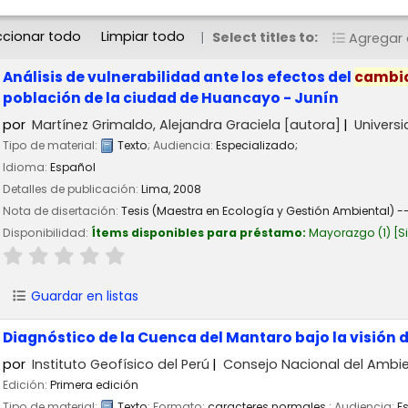
ccionar todo
Limpiar todo
Select titles to:
Agregar a
Análisis de vulnerabilidad ante los efectos del
cambi
población de la ciudad de Huancayo - Junín
por
Martínez Grimaldo, Alejandra Graciela
[autora]
Univers
Tipo de material:
Texto
; Audiencia:
Especializado;
Idioma:
Español
Detalles de publicación:
Lima,
2008
Nota de disertación:
Tesis (Maestra en Ecología y Gestión Ambiental) -
Disponibilidad:
Ítems disponibles para préstamo:
Mayorazgo
(1)
S
Guardar en listas
Diagnóstico de la Cuenca del Mantaro bajo la visión 
por
Instituto Geofísico del Perú
Consejo Nacional del Amb
Edición:
Primera edición
Tipo de material:
Texto
; Formato:
caracteres normales
; Audiencia:
E