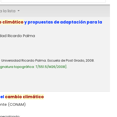
 la lista
o
climático
y propuestas de adaptación para la
idad Ricardo Palma
- Universidad Ricardo Palma. Escuela de Post Grado, 2008.
ignatura topográfica:
T/551.5/M26/2008
.
del
cambio
climático
iente (CONAM)
specializado;