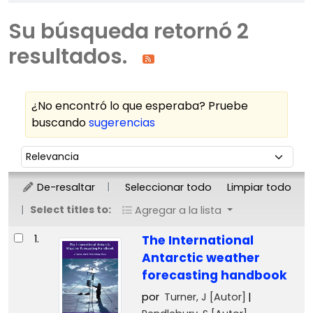
Su búsqueda retornó 2
resultados.
¿No encontró lo que esperaba? Pruebe
buscando
sugerencias
Ordenar
Ordenar por:
De-resaltar
Seleccionar todo
Limpiar todo
Select titles to:
Agregar a la lista
Resultados
1.
The International
Antarctic weather
forecasting handbook
por
Turner, J
[Autor]