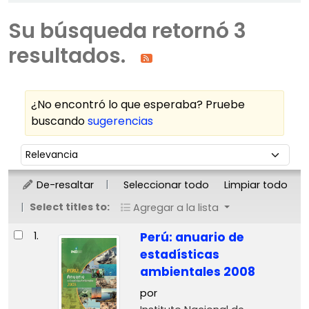
Su búsqueda retornó 3
resultados.
¿No encontró lo que esperaba? Pruebe
buscando
sugerencias
Ordenar
Ordenar por:
De-resaltar
Seleccionar todo
Limpiar todo
Select titles to:
Agregar a la lista
Resultados
1.
Perú: anuario de
estadísticas
ambientales 2008
por