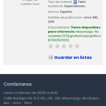
Tipo de material:
Texto
;
cubierta local
Audiencia:
Especializado;
Idioma:
Español
Detalles de publicación:
Lima:
INEI,
2010
Disponibilidad:
Ítems disponibles
para referencia:
Mayorazgo: No
se presta
(1)
Signatura topográfica:
R/310/I5/2010
.
Guardar en listas
Contáctanos
Lunes a Viernes de 08:30 a 16:30
Calle Badajoz Mz. Ñ Lt 08 y 09 , Urb. Mayorazgo 4ta Etapa -
Ate - Lima - Perú