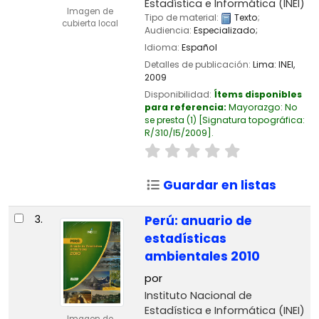
Estadística e Informática (INEI)
Imagen de
Tipo de material:
Texto
;
cubierta local
Audiencia:
Especializado;
Idioma:
Español
Detalles de publicación:
Lima:
INEI,
2009
Disponibilidad:
Ítems disponibles
para referencia:
Mayorazgo: No
se presta
(1)
Signatura topográfica:
R/310/I5/2009
.
Guardar en listas
3.
Perú: anuario de
estadísticas
ambientales 2010
por
Instituto Nacional de
Estadística e Informática (INEI)
Imagen de