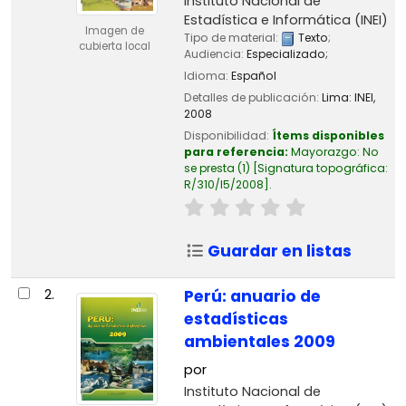
Instituto Nacional de
Estadística e Informática (INEI)
Imagen de
Tipo de material:
Texto
;
cubierta local
Audiencia:
Especializado;
Idioma:
Español
Detalles de publicación:
Lima:
INEI,
2008
Disponibilidad:
Ítems disponibles
para referencia:
Mayorazgo: No
se presta
(1)
Signatura topográfica:
R/310/I5/2008
.
Guardar en listas
2.
Perú: anuario de
estadísticas
ambientales 2009
por
Instituto Nacional de