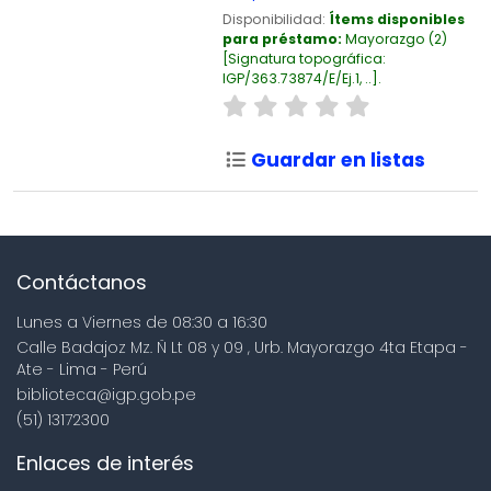
Disponibilidad:
Ítems disponibles
para préstamo:
Mayorazgo
(2)
Signatura topográfica:
IGP/363.73874/E/Ej.1, ..
.
Guardar en listas
Contáctanos
Lunes a Viernes de 08:30 a 16:30
Calle Badajoz Mz. Ñ Lt 08 y 09 , Urb. Mayorazgo 4ta Etapa -
Ate - Lima - Perú
biblioteca@igp.gob.pe
(51) 13172300
Enlaces de interés