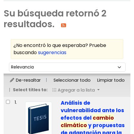
Su búsqueda retornó 2
resultados.
¿No encontró lo que esperaba? Pruebe
buscando
sugerencias
Ordenar
Ordenar por:
De-resaltar
Seleccionar todo
Limpiar todo
Select titles to:
Agregar a la lista
Resultados
1.
Análisis de
vulnerabilidad ante los
efectos del
cambio
climático
y propuestas
de adaptación para la