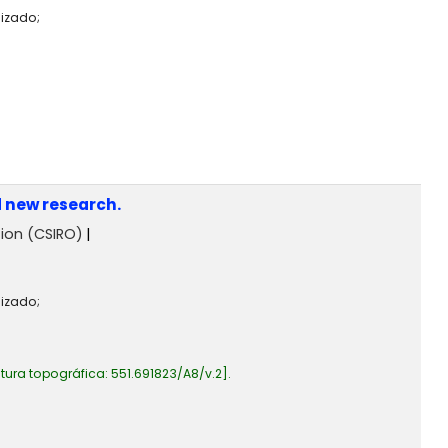
lizado;
d new research.
ion (CSIRO)
lizado;
tura topográfica:
551.691823/A8/v.2
.