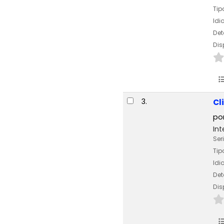
Tip
Id
Det
Dis
3.
Cl
po
Int
Ser
Tip
Id
Det
Dis