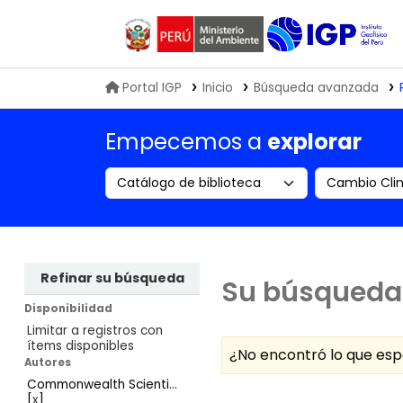
Biblioteca IGP
Portal IGP
Inicio
Búsqueda avanzada
Empecemos a
explorar
Search the catalog by:
Buscar en
Refinar su búsqueda
Su búsqueda 
Disponibilidad
Limitar a registros con
ítems disponibles
¿No encontró lo que e
Autores
Commonwealth Scienti...
Ordenar
[
x
]