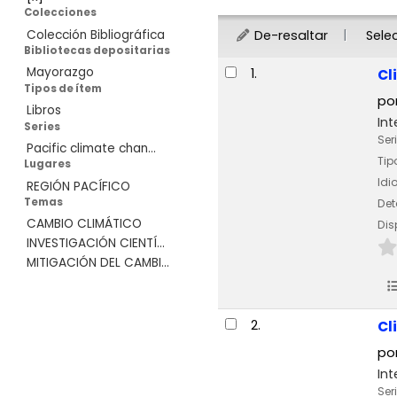
Colecciones
De-resaltar
Sele
Colección Bibliográfica
Bibliotecas depositarias
Resultados
Mayorazgo
1.
Cl
Tipos de ítem
po
Libros
Int
Series
Ser
Pacific climate chan...
Tip
Lugares
Id
REGIÓN PACÍFICO
Temas
Det
CAMBIO CLIMÁTICO
Dis
INVESTIGACIÓN CIENTÍ...
MITIGACIÓN DEL CAMBI...
2.
Cl
po
Int
Ser