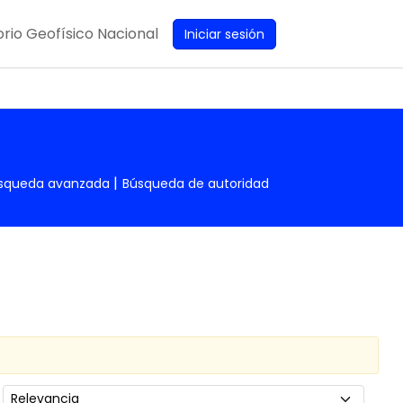
rio Geofísico Nacional
Iniciar sesión
squeda avanzada
Búsqueda de autoridad
Ordenar por: