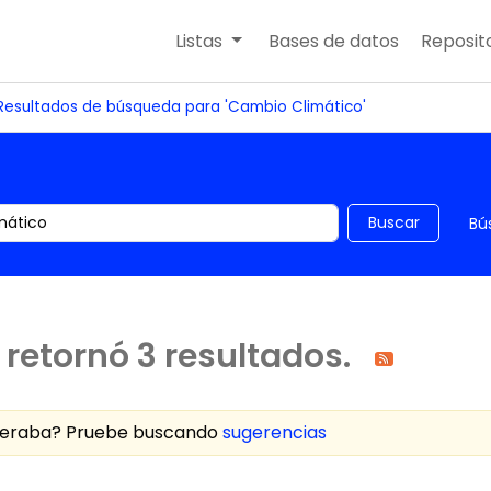
Listas
Bases de datos
Reposito
Resultados de búsqueda para 'Cambio Climático'
 el catálogo por palabra clave
Buscar
Bú
retornó 3 resultados.
speraba? Pruebe buscando
sugerencias