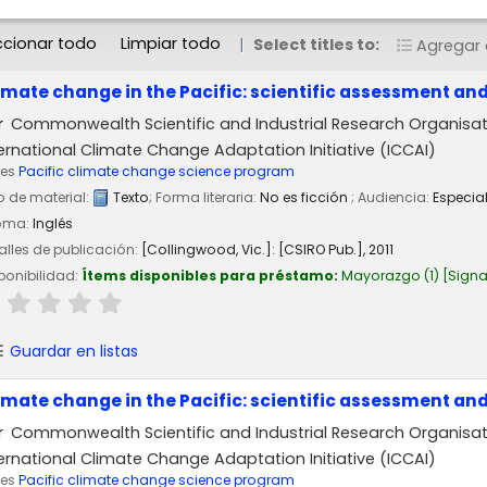
ccionar todo
Limpiar todo
Select titles to:
Agregar a
imate change in the Pacific: scientific assessment an
r
Commonwealth Scientific and Industrial Research Organisat
ernational Climate Change Adaptation Initiative (ICCAI)
ies
Pacific climate change science program
o de material:
Texto
; Forma literaria:
No es ficción
; Audiencia:
Especia
ioma:
Inglés
alles de publicación:
[Collingwood, Vic.]:
[CSIRO Pub.],
2011
ponibilidad:
Ítems disponibles para préstamo:
Mayorazgo
(1)
Signa
Guardar en listas
imate change in the Pacific: scientific assessment an
r
Commonwealth Scientific and Industrial Research Organisat
ernational Climate Change Adaptation Initiative (ICCAI)
ies
Pacific climate change science program