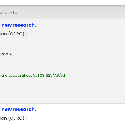
 la lista
d new research.
ion (CSIRO)
lizado;
tura topográfica:
551.691823/A8/v.1
.
d new research.
ion (CSIRO)