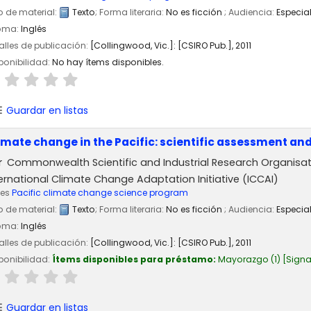
o de material:
Texto
; Forma literaria:
No es ficción
; Audiencia:
Especia
ioma:
Inglés
alles de publicación:
[Collingwood, Vic.]:
[CSIRO Pub.],
2011
ponibilidad:
No hay ítems disponibles.
Guardar en listas
imate change in the Pacific: scientific assessment an
r
Commonwealth Scientific and Industrial Research Organisat
ernational Climate Change Adaptation Initiative (ICCAI)
ies
Pacific climate change science program
o de material:
Texto
; Forma literaria:
No es ficción
; Audiencia:
Especia
ioma:
Inglés
alles de publicación:
[Collingwood, Vic.]:
[CSIRO Pub.],
2011
ponibilidad:
Ítems disponibles para préstamo:
Mayorazgo
(1)
Signa
Guardar en listas