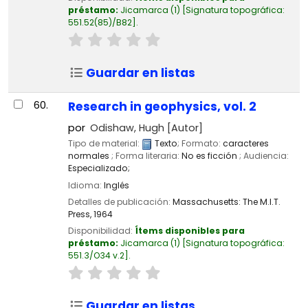
préstamo:
Jicamarca
(1)
Signatura topográfica:
551.52(85)/B82
.
Guardar en listas
60.
Research in geophysics, vol. 2
por
Odishaw, Hugh
[Autor]
Tipo de material:
Texto
; Formato:
caracteres
normales
; Forma literaria:
No es ficción
; Audiencia:
Especializado;
Idioma:
Inglés
Detalles de publicación:
Massachusetts:
The M.I.T.
Press,
1964
Disponibilidad:
Ítems disponibles para
préstamo:
Jicamarca
(1)
Signatura topográfica:
551.3/O34 v.2
.
Guardar en listas