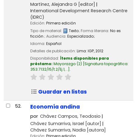
Martínez, Alejandra G
[editor]
International Development Research Centre
(IDRC)
Edición:
Primera edición
Tipo de material:
Texto
; Forma literaria:
No es
ficción
; Audiencia:
Especializado;
Idioma:
Español
Detalles de publicación:
Lima:
IGP,
2012
Disponibilidad:
Ítems disponibles para
préstamo:
Mayorazgo
(2)
Signatura topográfica:
353.7132/I5/t.2/Ej.1, ..
.
Guardar en listas
52.
Economía andina
por
Chávez Campos, Teodosio
Chávez Sumarriva, Israel
[autor]
Chávez Sumarriva, Nadia
[autora]
Edición:
Primera edición