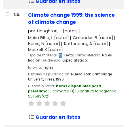
Guardar en listas
56.
Climate change 1995: the science
of climate change
por
Houghton, J
[autor]
Meira Filho, L
[autor]
Callander, B
[autor]
Harris, N
[autor]
Kattenberg, A
[autor]
Maskell, K
[autor]
Tipo de material:
Texto
; Forma literaria:
No es
ficción
; Audiencia:
Especializado;
Idioma:
Inglés
Detalles de publicación:
Nueva York
Cambridge
University Press,
1996
Disponibilidad:
Ítems disponibles para
préstamo:
Jicamarca
(1)
Signatura topográfica:
551.583/C2
.
Guardar en listas