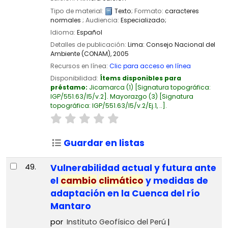
Tipo de material:
Texto
; Formato:
caracteres
normales
; Audiencia:
Especializado;
Idioma:
Español
Detalles de publicación:
Lima:
Consejo Nacional del
Ambiente (CONAM),
2005
Recursos en línea:
Clic para acceso en línea
Disponibilidad:
Ítems disponibles para
préstamo:
Jicamarca
(1)
Signatura topográfica:
IGP/551.63/I5/v.2
.
Mayorazgo
(3)
Signatura
topográfica:
IGP/551.63/I5/v.2/Ej.1, ..
.
Guardar en listas
49.
Vulnerabilidad actual y futura ante
el
cambio
climático
y medidas de
adaptación en la Cuenca del río
Mantaro
por
Instituto Geofísico del Perú