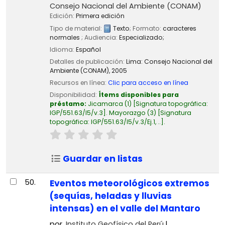
Consejo Nacional del Ambiente (CONAM)
Edición:
Primera edición
Tipo de material:
Texto
; Formato:
caracteres
normales
; Audiencia:
Especializado;
Idioma:
Español
Detalles de publicación:
Lima:
Consejo Nacional del
Ambiente (CONAM),
2005
Recursos en línea:
Clic para acceso en línea
Disponibilidad:
Ítems disponibles para
préstamo:
Jicamarca
(1)
Signatura topográfica:
IGP/551.63/I5/v.3
.
Mayorazgo
(3)
Signatura
topográfica:
IGP/551.63/I5/v.3/Ej.1, ..
.
Guardar en listas
50.
Eventos meteorológicos extremos
(sequías, heladas y lluvias
intensas) en el valle del Mantaro
por
Instituto Geofísico del Perú