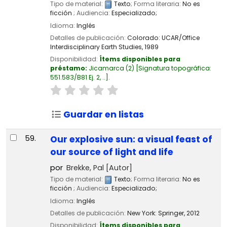
Tipo de material:
Texto
; Forma literaria:
No es
ficción
; Audiencia:
Especializado;
Idioma:
Inglés
Detalles de publicación:
Colorado:
UCAR/Office
Interdisciplinary Earth Studies,
1989
Disponibilidad:
Ítems disponibles para
préstamo:
Jicamarca
(2)
Signatura topográfica:
551.583/B81 Ej. 2, ..
.
Guardar en listas
59.
Our explosive sun: a visual feast of
our source of light and life
por
Brekke, Pal
[Autor]
Tipo de material:
Texto
; Forma literaria:
No es
ficción
; Audiencia:
Especializado;
Idioma:
Inglés
Detalles de publicación:
New York:
Springer,
2012
Disponibilidad:
Ítems disponibles para