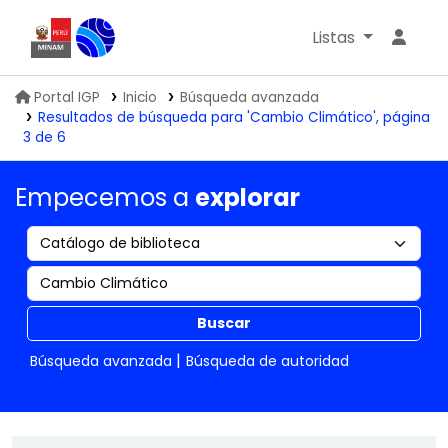
Listas
Biblioteca IGP
Portal IGP
Inicio
Búsqueda avanzada
Resultados de búsqueda para 'Cambio Climático', página
3 de 6
Empecemos a
explorar
Buscar
Búsqueda avanzada
Búsqueda de autoridad