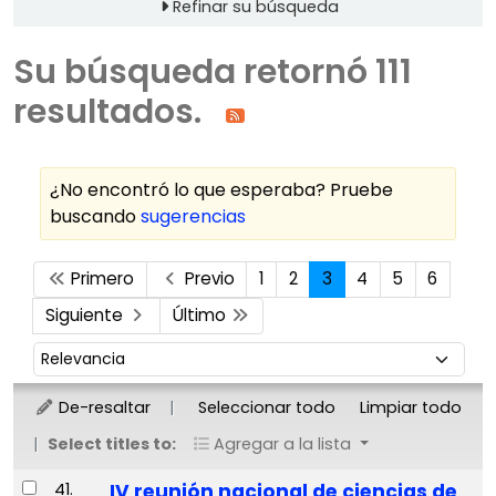
Refinar su búsqueda
Su búsqueda retornó 111
resultados.
¿No encontró lo que esperaba? Pruebe
buscando
sugerencias
Ordenar
Primero
Previo
1
2
3
4
5
6
Siguiente
Último
Ordenar por:
De-resaltar
Seleccionar todo
Limpiar todo
Select titles to:
Agregar a la lista
Resultados
41.
IV reunión nacional de ciencias de