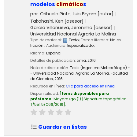
modelos
climático
s
por
Orihuela Pinto, Luis Bryam
[autor]
Takahashi, Ken
[asesor]
García Villanueva, Jerónimo
[asesor]
Universidad Nacional Agraria La Molina
Tipo de material:
Texto
; Forma literaria:
No es
ficción
; Audiencia:
Especializado;
Idioma:
Español
Detalles de publicación:
Lima,
2016
Nota de disertación:
Tesis (Ingeniero Meteorólogo) -
- Universidad Nacional Agraria La Molina. Facultad
de Ciencias, 2016
Recursos en línea:
Clic para acceso en línea
Disponibilidad:
Ítems disponibles para
préstamo:
Mayorazgo
(1)
Signatura topográfica:
T/551.5/O66/2016
.
Guardar en listas