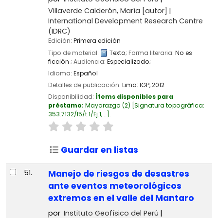
Villaverde Calderón, María
[autor]
International Development Research Centre
(IDRC)
Edición:
Primera edición
Tipo de material:
Texto
; Forma literaria:
No es
ficción
; Audiencia:
Especializado;
Idioma:
Español
Detalles de publicación:
Lima:
IGP,
2012
Disponibilidad:
Ítems disponibles para
préstamo:
Mayorazgo
(2)
Signatura topográfica:
353.7132/I5/t.1/Ej.1, ..
.
Guardar en listas
51.
Manejo de riesgos de desastres
ante eventos meteorológicos
extremos en el valle del Mantaro
por
Instituto Geofísico del Perú