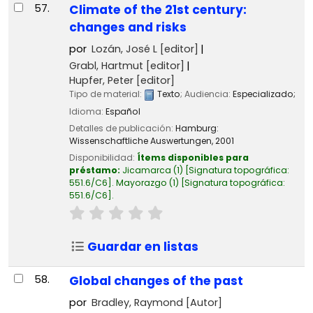
57.
Climate of the 21st century:
changes and risks
por
Lozán, José L
[editor]
Grabl, Hartmut
[editor]
Hupfer, Peter
[editor]
Tipo de material:
Texto
; Audiencia:
Especializado;
Idioma:
Español
Detalles de publicación:
Hamburg:
Wissenschaftliche Auswertungen,
2001
Disponibilidad:
Ítems disponibles para
préstamo:
Jicamarca
(1)
Signatura topográfica:
551.6/C6
.
Mayorazgo
(1)
Signatura topográfica:
551.6/C6
.
Guardar en listas
58.
Global changes of the past
por
Bradley, Raymond
[Autor]