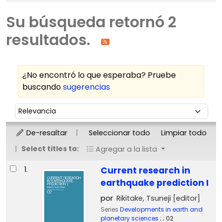
Su búsqueda retornó 2
resultados.
¿No encontró lo que esperaba? Pruebe
buscando
sugerencias
Ordenar
Ordenar por:
De-resaltar
Seleccionar todo
Limpiar todo
Select titles to:
Agregar a la lista
Resultados
1.
Current research in
earthquake prediction I
por
Rikitake, Tsuneji
[editor]
Series
Developments in earth and
planetary sciences
; ; 02