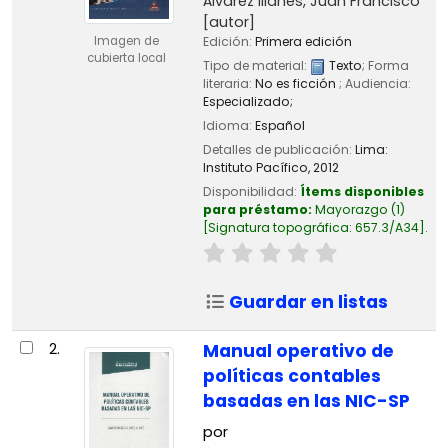
Álvarez Illanes, Juan Francisco
[autor]
Imagen de
Edición:
Primera edición
cubierta local
Tipo de material:
Texto
; Forma
literaria:
No es ficción
; Audiencia:
Especializado;
Idioma:
Español
Detalles de publicación:
Lima:
Instituto Pacífico,
2012
Disponibilidad:
Ítems disponibles
para préstamo:
Mayorazgo
(1)
Signatura topográfica:
657.3/A34
.
Guardar en listas
2.
Manual operativo de
políticas contables
basadas en las NIC-SP
por