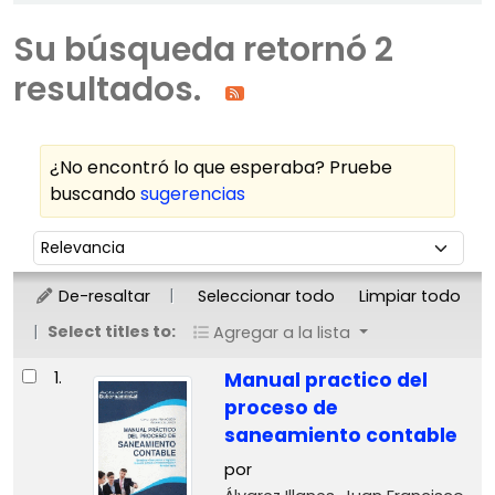
Su búsqueda retornó 2
resultados.
¿No encontró lo que esperaba? Pruebe
buscando
sugerencias
Ordenar
Ordenar por:
De-resaltar
Seleccionar todo
Limpiar todo
Select titles to:
Agregar a la lista
Resultados
1.
Manual practico del
proceso de
saneamiento contable
por