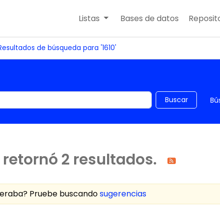
Listas
Bases de datos
Reposito
Resultados de búsqueda para '1610'
 el catálogo por palabra clave
Buscar
Bú
retornó 2 resultados.
speraba? Pruebe buscando
sugerencias