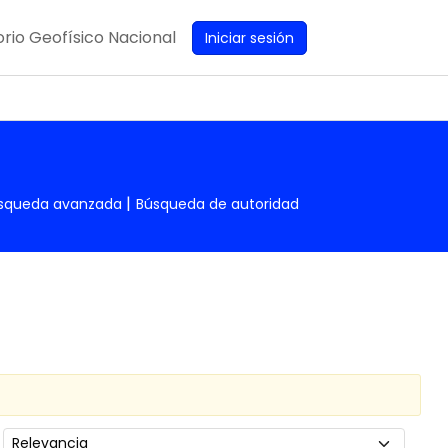
rio Geofísico Nacional
Iniciar sesión
squeda avanzada
Búsqueda de autoridad
Ordenar por: