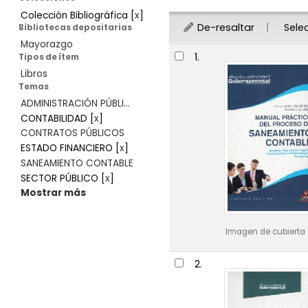
Colección Bibliográfica
[
x
]
De-resaltar
Sele
Bibliotecas depositarias
Mayorazgo
Resultados
1.
Tipos de ítem
Libros
Temas
ADMINISTRACIÓN PÚBLI...
CONTABILIDAD
[
x
]
CONTRATOS PÚBLICOS
ESTADO FINANCIERO
[
x
]
SANEAMIENTO CONTABLE
SECTOR PÚBLICO
[
x
]
Mostrar más
Imagen de cubierta 
2.