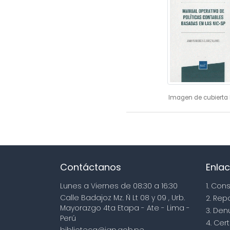
Imagen de cubierta 
Contáctanos
Enlac
Lunes a Viernes de 08:30 a 16:30
1. Con
Calle Badajoz Mz. Ñ Lt 08 y 09 , Urb.
2. Rep
Mayorazgo 4ta Etapa - Ate - Lima -
3. Den
Perú
4. Cert
biblioteca@igp.gob.pe