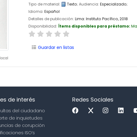
Tipo de material:
Texto
; Audiencia:
Especializado;
Idioma:
Español
Detalles de publicación:
Lima:
Instituto Pacífico,
2018
Disponibilidad:
Ítems disponibles para préstamo:
Ma
Guardar en listas
local
es de interés
Redes Sociales
sultas del ciudadano
orte de inquietudes
uncias de corupción
ificaciones ISO’s