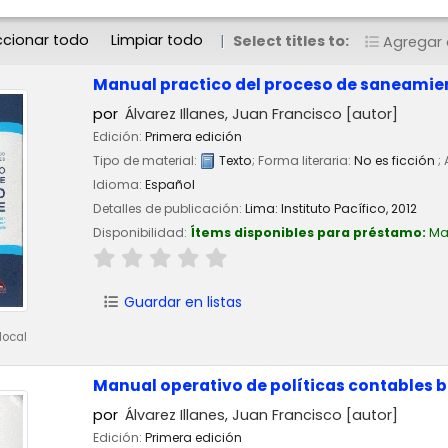
ccionar todo
Limpiar todo
Select titles to:
Agregar a
Manual practico del proceso de saneamie
por
Álvarez Illanes, Juan Francisco
[autor]
Edición:
Primera edición
Tipo de material:
Texto
; Forma literaria:
No es ficción
;
Idioma:
Español
Detalles de publicación:
Lima:
Instituto Pacífico,
2012
Disponibilidad:
Ítems disponibles para préstamo:
Ma
Guardar en listas
local
Manual operativo de políticas contables 
por
Álvarez Illanes, Juan Francisco
[autor]
Edición:
Primera edición