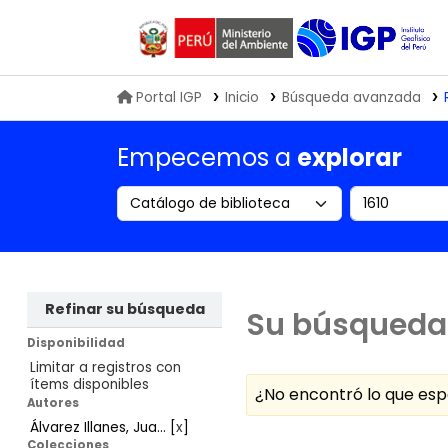
Biblioteca IGP
Portal IGP
Inicio
Búsqueda avanzada
Empecemos a
explorar
Search the catalog by:
Buscar en
Refinar su búsqueda
Su búsqueda 
Disponibilidad
Limitar a registros con
ítems disponibles
¿No encontró lo que e
Autores
Álvarez Illanes, Jua...
[
x
]
Ordenar
Colecciones