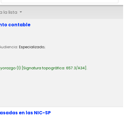
 la lista
nto contable
 Audiencia:
Especializado;
yorazgo
(1)
Signatura topográfica:
657.3/A34
.
basadas en las NIC-SP