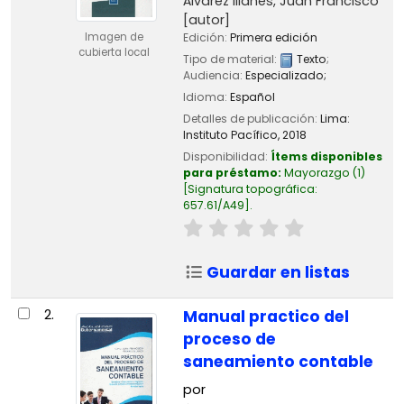
Álvarez Illanes, Juan Francisco
[autor]
Imagen de
Edición:
Primera edición
cubierta local
Tipo de material:
Texto
;
Audiencia:
Especializado;
Idioma:
Español
Detalles de publicación:
Lima:
Instituto Pacífico,
2018
Disponibilidad:
Ítems disponibles
para préstamo:
Mayorazgo
(1)
Signatura topográfica:
657.61/A49
.
Guardar en listas
2.
Manual practico del
proceso de
saneamiento contable
por