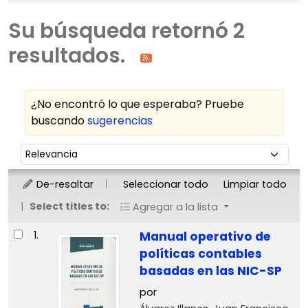
Su búsqueda retornó 2
resultados.
¿No encontró lo que esperaba? Pruebe
buscando
sugerencias
Ordenar
Ordenar por:
De-resaltar
Seleccionar todo
Limpiar todo
Select titles to:
Agregar a la lista
Resultados
1.
Manual operativo de
políticas contables
basadas en las NIC-SP
por