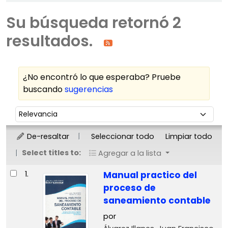
Su búsqueda retornó 2
resultados.
¿No encontró lo que esperaba? Pruebe
buscando
sugerencias
Ordenar
Ordenar por:
De-resaltar
Seleccionar todo
Limpiar todo
Select titles to:
Agregar a la lista
Resultados
1.
Manual practico del
proceso de
saneamiento contable
por