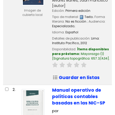
Álvarez Illanes, Juan Francisco
[autor]
Imagen de
Edición:
Primera edición
cubierta local
Tipo de material:
Texto
; Forma
literaria:
No es ficción
; Audiencia:
Especializado;
Idioma:
Español
Detalles de publicación:
Lima:
Instituto Pacífico,
2012
Disponibilidad:
Ítems disponibles
para préstamo:
Mayorazgo
(1)
Signatura topográfica:
657.3/A34
.
Guardar en listas
2.
Manual operativo de
políticas contables
basadas en las NIC-SP
por