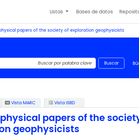
Listas
Bases de datos
Reposito
physical papers of the society of exploration geophysicists
 el catálogo por palabra clave
Buscar
Bú
Vista MARC
Vista ISBD
physical papers of the society
ion geophysicists