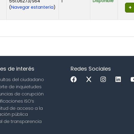
551.06273/S64
1
Disponible
(Abre debajo)
(
Navegar estantería
)
es de interés
Redes Sociales
sultas del ciudadano
orte de inquietudes
uncias de corupción
ificaciones ISO’s
icitud de acceso a la
ción pública
tal de transparencia