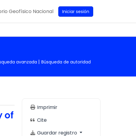
rio Geofísico Nacional
Iniciar sesión
squeda avanzada
Búsqueda de autoridad
Imprimir
 of
Cite
Guardar registro