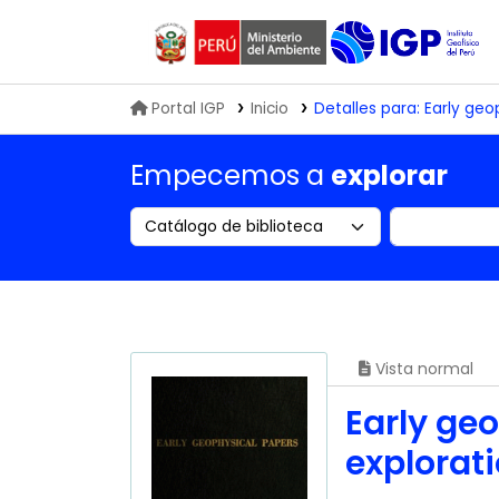
Biblioteca IGP
Portal IGP
Inicio
Detalles para:
Early geo
Empecemos a
explorar
Search the catalog by:
Buscar en
Vista normal
Early geo
explorat