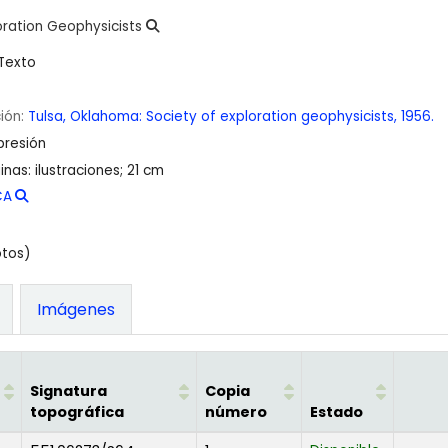
oration Geophysicists
Texto
ción:
Tulsa, Oklahoma:
Society of exploration geophysicists,
1956.
presión
inas: ilustraciones; 21 cm
CA
otos)
Imágenes
Signatura
Copia
topográfica
número
Estado