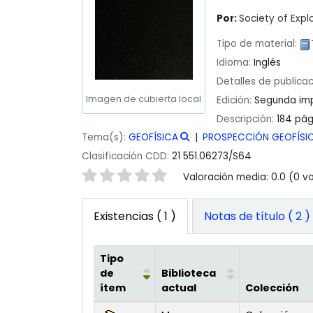
Por:
Society of Expl
Tipo de material:
Idioma:
Inglés
Detalles de publica
Imagen de cubierta local
Edición:
Segunda im
Descripción:
184 pág
Tema(s):
GEOFÍSICA
PROSPECCIÓN GEOFÍSI
Clasificación CDD:
21 551.06273/S64
Valoración
Valoración media: 0.0 (0 v
Existencias
( 1 )
Notas de título ( 2 )
Tipo
de
Biblioteca
ítem
actual
Colección
Existencias