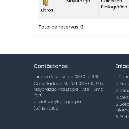
Mayorazgo
Colección
Bibliográfica
Libros
Total de reservas: 0
Contáctanos
Enlac
Lunes a Viernes de 08:30 a 16:30
1. Con
Calle Badajoz Mz. Ñ Lt 08 y 09 , Urb.
2. Rep
Mayorazgo 4ta Etapa - Ate - Lima -
3. Den
Perú
4. Cert
biblioteca@igp.gob.pe
5. Sol
(51) 13172300
infoma
6. Por