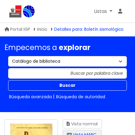
Listas
Biblioteca IGP
Portal IGP
Inicio
Detalles para:
Boletín sismológico
Empecemos a
explorar
Buscar
Búsqueda avanzada
Búsqueda de autoridad
Vista normal
Vista MARC