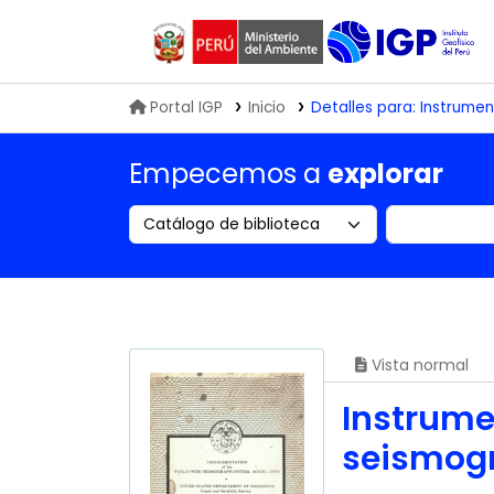
Biblioteca IGP
Portal IGP
Inicio
Detalles para:
Instrumen
Empecemos a
explorar
Search the catalog by:
Buscar en
Vista normal
Instrume
seismogr