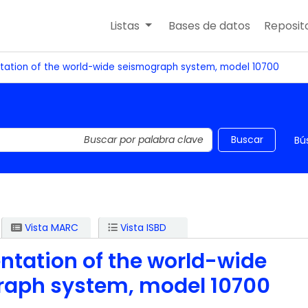
Listas
Bases de datos
Reposito
tation of the world-wide seismograph system, model 10700
 el catálogo por palabra clave
Buscar
Bú
Vista MARC
Vista ISBD
ntation of the world-wide
aph system, model 10700