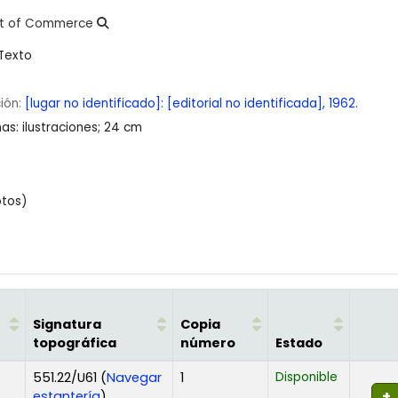
nt of Commerce
Texto
ción:
[lugar no identificado]:
[editorial no identificada],
1962.
nas: ilustraciones; 24 cm
otos)
Signatura
Copia
topográfica
número
Estado
551.22/U61 (
Navegar
1
Disponible
(Abre debajo)
estantería
)