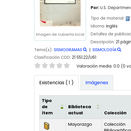
Por:
U.S. Departme
Tipo de material:
Idioma:
Inglés
Detalles de publica
Imagen de cubierta local
Descripción:
21 pági
Tema(s):
SISMOGRAMAS
SISMOLOGÍA
Clasificación CDD:
21 551.22/U61
Valoración
Valoración media: 0.0 (0 v
Existencias
( 1 )
Imágenes
Tipo
de
Biblioteca
ítem
actual
Colección
Existencias
Mayorazgo
Colección
Bibliográfica