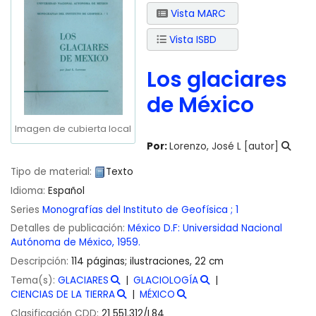
Vista MARC
Vista ISBD
Los glaciares
de México
Imagen de cubierta local
Por:
Lorenzo, José L
[autor]
Tipo de material:
Texto
Idioma:
Español
Series
Monografías del Instituto de Geofísica ; 1
Detalles de publicación:
México D.F:
Universidad Nacional
Autónoma de México,
1959.
Descripción:
114 páginas; ilustraciones, 22 cm
Tema(s):
GLACIARES
GLACIOLOGÍA
CIENCIAS DE LA TIERRA
MÉXICO
Clasificación CDD:
21 551.312/L84