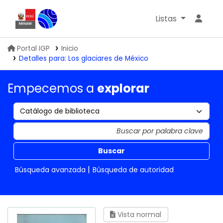
Listas
Biblioteca IGP
Portal IGP
Inicio
Detalles para:
Los glaciares de México
Empecemos a
explorar
Buscar
Búsqueda avanzada
Búsqueda de autoridad
Vista normal