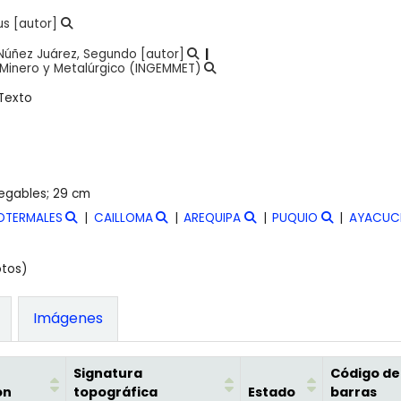
us
[autor]
Núñez Juárez, Segundo
[autor]
, Minero y Metalúrgico (INGEMMET)
Texto
legables; 29 cm
OTERMALES
CAILLOMA
AREQUIPA
PUQUIO
AYACUC
otos)
Imágenes
Signatura
Código de
ón
topográfica
Estado
barras