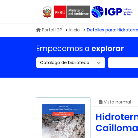
Biblioteca IGP
Portal IGP
Inicio
Detalles para:
Hidroterma
Empecemos a
explorar
Search the catalog by:
Buscar en
Vista normal
Hidroterm
Caillom