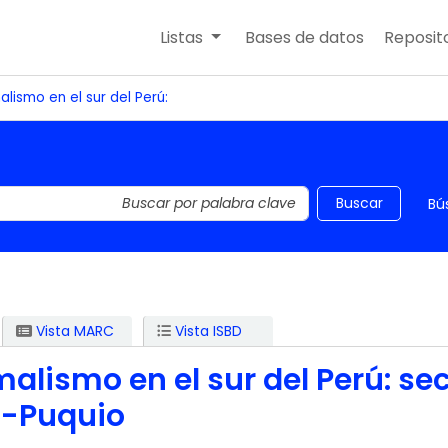
Listas
Bases de datos
Reposito
lismo en el sur del Perú:
 el catálogo por palabra clave
Buscar
Bú
Vista MARC
Vista ISBD
alismo en el sur del Perú: se
a-Puquio