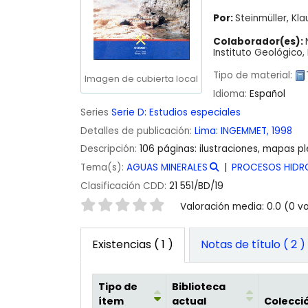
Por:
Steinmüller, Kla
Colaborador(es):
Instituto Geológico
Tipo de material:
Imagen de cubierta local
Idioma:
Español
Series
Serie D: Estudios especiales
Detalles de publicación:
Lima:
INGEMMET,
1998
Descripción:
106 páginas: ilustraciones, mapas p
Tema(s):
AGUAS MINERALES
PROCESOS HIDR
Clasificación CDD:
21 551/BD/19
Valoración
Valoración media: 0.0 (0 v
Existencias
( 1 )
Notas de título ( 2 )
Tipo de
Biblioteca
ítem
actual
Colecci