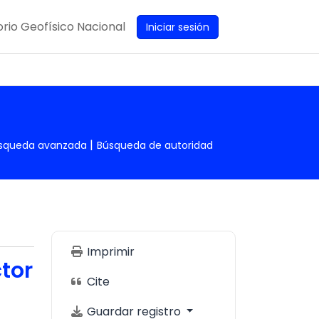
rio Geofísico Nacional
Iniciar sesión
squeda avanzada
Búsqueda de autoridad
Imprimir
ctor
Cite
Guardar registro