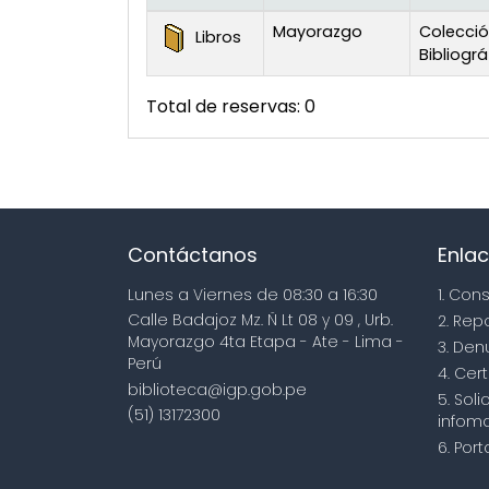
Existencias
Mayorazgo
Colecci
Libros
Bibliográ
Total de reservas: 0
Contáctanos
Enlac
Lunes a Viernes de 08:30 a 16:30
1. Con
Calle Badajoz Mz. Ñ Lt 08 y 09 , Urb.
2. Rep
Mayorazgo 4ta Etapa - Ate - Lima -
3. Den
Perú
4. Cert
biblioteca@igp.gob.pe
5. Sol
(51) 13172300
infoma
6. Por