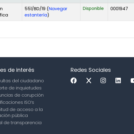
ón
551/BD/19 (
Navegar
Disponible
0001947
(Abre debajo)
fica
estantería
)
es de interés
Redes Sociales
sultas del ciudadano
orte de inquietudes
uncias de corupción
ificaciones ISO’s
icitud de acceso a la
ción pública
tal de transparencia