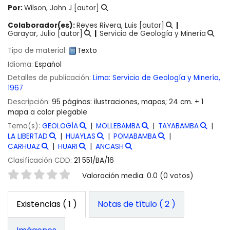
Por:
Wilson, John J
[autor]
Colaborador(es):
Reyes Rivera, Luis
[autor]
Garayar, Julio
[autor]
Servicio de Geología y Minería
Tipo de material:
Texto
Idioma:
Español
Detalles de publicación:
Lima:
Servicio de Geología y Minería,
1967
Descripción:
95 páginas: ilustraciones, mapas; 24 cm. + 1
mapa a color plegable
Tema(s):
GEOLOGÍA
MOLLEBAMBA
TAYABAMBA
LA LIBERTAD
HUAYLAS
POMABAMBA
CARHUAZ
HUARI
ANCASH
Clasificación CDD:
21 551/BA/16
Valoración
Valoración media: 0.0 (0 votos)
Existencias
( 1 )
Notas de título ( 2 )