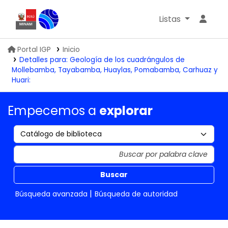
Listas
Biblioteca IGP
Portal IGP
Inicio
Detalles para:
Geología de los cuadrángulos de
Mollebamba, Tayabamba, Huaylas, Pomabamba, Carhuaz y
Huari:
Empecemos a
explorar
Buscar
Búsqueda avanzada
Búsqueda de autoridad