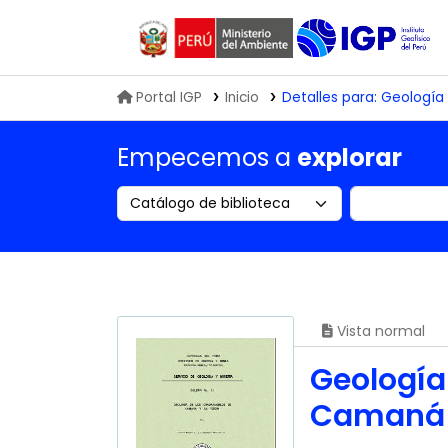
Biblioteca IGP
Portal IGP
Inicio
Detalles para:
Geología 
Empecemos a
explorar
Search the catalog by:
Buscar en
Vista normal
Geología
Camaná 