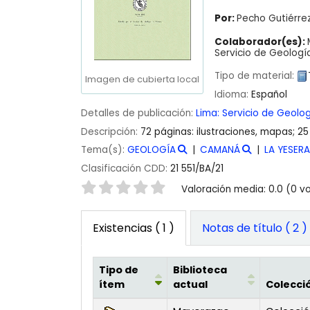
Por:
Pecho Gutiérrez
Colaborador(es):
Servicio de Geología
Tipo de material:
Imagen de cubierta local
Idioma:
Español
Detalles de publicación:
Lima:
Servicio de Geolog
Descripción:
72 páginas: ilustraciones, mapas; 2
Tema(s):
GEOLOGÍA
CAMANÁ
LA YESERA
Clasificación CDD:
21 551/BA/21
Valoración
Valoración media: 0.0 (0 v
Existencias
( 1 )
Notas de título ( 2 )
Tipo de
Biblioteca
ítem
actual
Colecci
Existencias