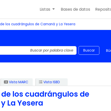
Listas
Bases de datos
Reposito
de los cuadrángulos de Camaná y La Yesera
 el catálogo por palabra clave
Buscar
Bú
Vista MARC
Vista ISBD
 de los cuadrángulos de
y La Yesera