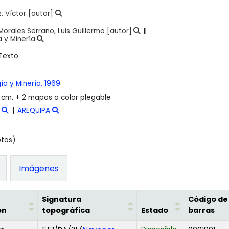
, Víctor
[autor]
Morales Serrano, Luis Guillermo
[autor]
 y Minería
Texto
ía y Minería,
1969
5 cm. + 2 mapas a color plegable
AREQUIPA
otos)
Imágenes
Signatura
Código de
ón
topográfica
Estado
barras