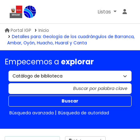
Listas
Biblioteca IGP
Portal IGP
Inicio
Detalles para:
Geología de los cuadrángulos de Barranca,
Ambar, Oyón, Huacho, Huaral y Canta
Empecemos a
explorar
Buscar
Búsqueda avanzada
Búsqueda de autoridad