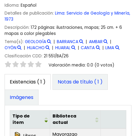
Idioma:
Español
Detalles de publicación:
Lima:
Servicio de Geología y Minería,
1973
Descripción:
172 páginas: ilustraciones, mapas; 25 cm. + 6
mapas a color plegables
Tema(s):
GEOLOGÍA
BARRANCA
AMBAR
OYÓN
HUACHO
HUARAL
CANTA
LIMA
Clasificación CDD:
21 551/BA/26
Valoración
Valoración media: 0.0 (0 votos)
Existencias
( 1 )
Notas de título ( 1 )
Imágenes
Tipo de
Biblioteca
ítem
actual
Existencias
Mayorazgo
Libros