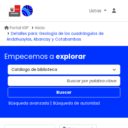
Listas
Biblioteca IGP
Portal IGP
Inicio
Detalles para:
Geología de los cuadrángulos de
Andahuaylas, Abancay y Cotabambas
Empecemos a
explorar
Buscar
Búsqueda avanzada
Búsqueda de autoridad