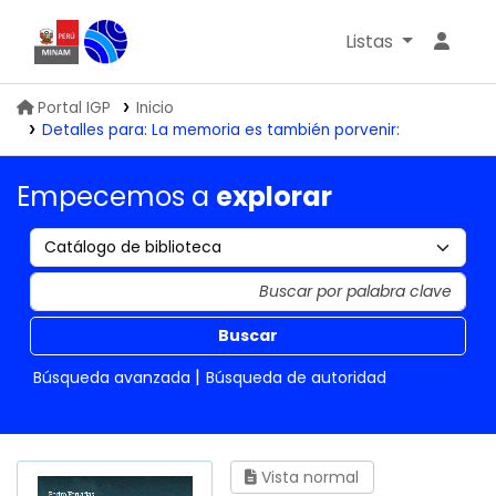
Listas
Biblioteca IGP
Portal IGP
Inicio
Detalles para:
La memoria es también porvenir:
Empecemos a
explorar
Buscar
Búsqueda avanzada
Búsqueda de autoridad
Vista normal