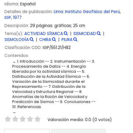
Idioma:
Español
Detalles de publicación:
Lima:
Instituto Geofísico del Perú,
IGP,
1977
Descripción:
29 páginas: gráficas; 25 cm
Tema(s):
ACTIVIDAD SÍSMICA
SISMICIDAD
SISMOLOGÍA
CHIRA
PIURA
Clasificación CDD:
IGP/551.21/H82
Contenidos:
1. Introducción -- 2. Instrumentación -- 3.
Procesamiento de Datos -- 4. Energía
liberada por la actividad sísmica -- 5.
Distribución de la Actividad Sísmica -- 6.
Variación de la Sismicidad durante el
Represamiento -- 7. Distribución de la
Velocidad y Estructura Regional -- 8.
Anomalías de la Razón de Velocidad y
Predicción de Sismos -- 9. Conclusiones --
10. Referencias
Valoración
Valoración media: 0.0 (0 votos)