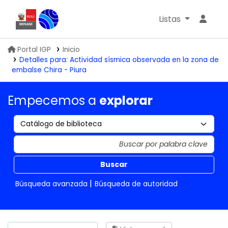
Listas
Biblioteca IGP
Portal IGP
Inicio
Detalles para:
Actividad sísmica observada en la zona de
embalse Chira - Piura
Empecemos a
explorar
Buscar
Búsqueda avanzada
Búsqueda de autoridad