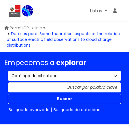
Listas
Biblioteca IGP
Portal IGP
Inicio
Detalles para:
Some theoretical aspects of the relation
of surface electric field observations to cloud charge
distributions
Empecemos a
explorar
Buscar
Búsqueda avanzada
Búsqueda de autoridad