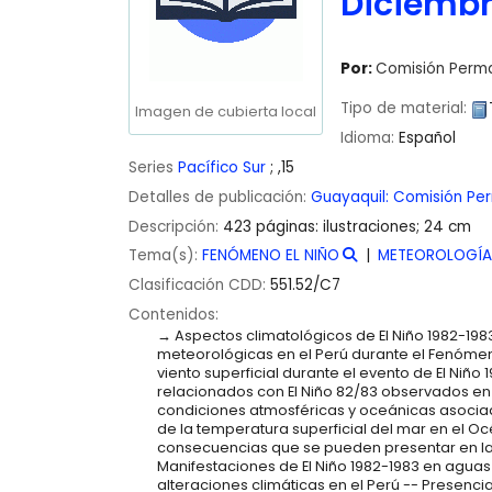
Diciembr
Por:
Comisión Perma
Tipo de material:
Imagen de cubierta local
Idioma:
Español
Series
Pacífico Sur
; ,15
Detalles de publicación:
Guayaquil:
Comisión Per
Descripción:
423 páginas: ilustraciones; 24 cm
Tema(s):
FENÓMENO EL NIÑO
METEOROLOGÍA
Clasificación CDD:
551.52/C7
Contenidos:
Aspectos climatológicos de El Niño 1982-198
meteorológicas en el Perú durante el Fenómen
viento superficial durante el evento de El Niñ
relacionados con El Niño 82/83 observados en
condiciones atmosféricas y oceánicas asociad
de la temperatura superficial del mar en el Oc
consecuencias que se pueden presentar en la 
Manifestaciones de El Niño 1982-1983 en aguas 
alteraciones climáticas en el Perú -- Presencia