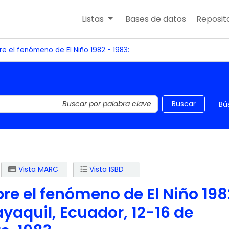
Listas
Bases de datos
Reposito
re el fenómeno de El Niño 1982 - 1983:
 el catálogo por palabra clave
Buscar
Bú
Vista MARC
Vista ISBD
bre el fenómeno de El Niño 198
yaquil, Ecuador, 12-16 de