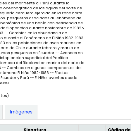
ales del mar frente al Perú durante la
dio oceanográfico de las aguas del norte de
esquería cerquera ejercida en la zona norte
ógicos-pesqueros asociados al Fenómeno de
a bentónica de una bahía con deficiencia de
n de filopancton durante noviembre de 1982 y
983 -- Cambios en la abundancia de
o durante el Fenómeno de El Niño 1982-1983
2-83 en las poblaciones de aves marinas en
norte de Chile durante febrero y marzo de
recursos pesqueros en Ecuador -- Avances en
ictoplancton superficial del Pacífico
omasa del fitoplancton marino del norte de
983 -- Cambios en algunos componentes del
enómeno El Niño 1982-1983 -- Efectos
 Ecuador y Perú -- El Niño: eventos desde
ruana
otos)
Imágenes
Signatura
Código de