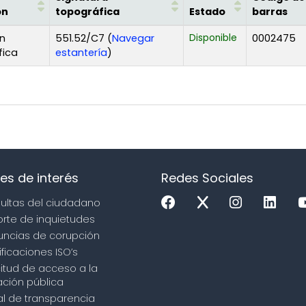
ón
topográfica
Estado
barras
n
551.52/C7 (
Navegar
Disponible
0002475
(Abre debajo)
fica
estantería
)
es de interés
Redes Sociales
sultas del ciudadano
orte de inquietudes
uncias de corupción
ificaciones ISO’s
icitud de acceso a la
ción pública
tal de transparencia