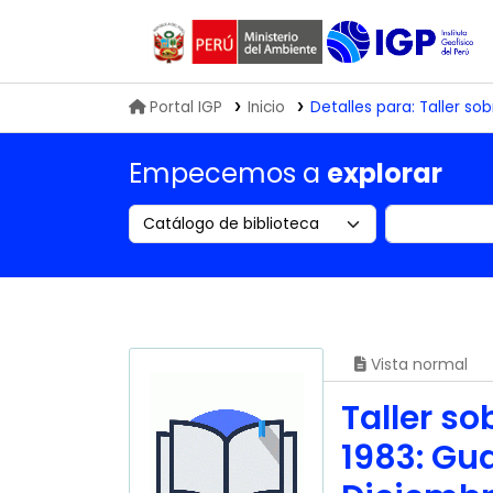
Biblioteca IGP
Portal IGP
Inicio
Detalles para:
Taller sob
Empecemos a
explorar
Search the catalog by:
Buscar en
Vista normal
Taller so
1983: Gua