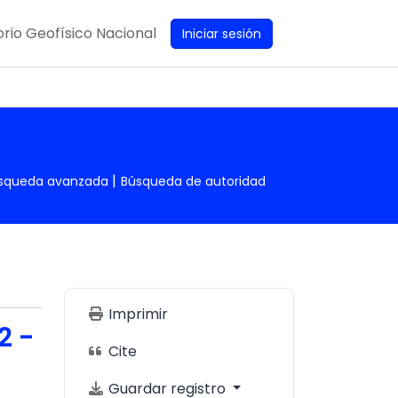
rio Geofísico Nacional
Iniciar sesión
squeda avanzada
Búsqueda de autoridad
Imprimir
2 -
Cite
Guardar registro