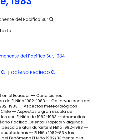
e, 1983
nente del Pacífico Sur
Texto
manente del Pacífico Sur,
1984
OCÉANO PACÍFICO
3 en el Ecuador -- Condiciones
o de El Niño 1982-1983 -- Observaciones del
o 1982-1983 -- Aspectos meteorológicos
 Chile -- Aspectos a gran escala de
as con El Niño de 1982-1983 -- Anomalías
éano Pacífico Oriental Tropical y algunas
pesca de atún durante El Niño 1982-1983 --
ecuatorianas -- El Niño 1982-83 y las
 del Fenómeno El Niño 1982/83 frente a la