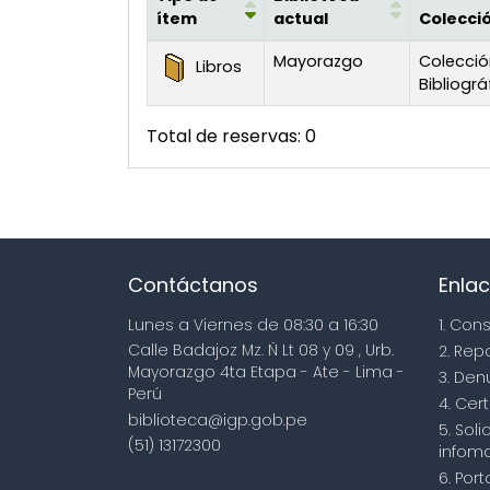
ítem
actual
Colecci
Existencias
Mayorazgo
Colecció
Libros
Bibliográ
Total de reservas: 0
Contáctanos
Enlac
Lunes a Viernes de 08:30 a 16:30
1. Con
Calle Badajoz Mz. Ñ Lt 08 y 09 , Urb.
2. Rep
Mayorazgo 4ta Etapa - Ate - Lima -
3. Den
Perú
4. Cert
biblioteca@igp.gob.pe
5. Sol
(51) 13172300
infoma
6. Por