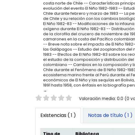
costa norte de Chile -- Características princip
evolución del evento El Niño 1982-1983 -- Estu
Chile durante febrero y marzo de 1983 -- La p
de Chile y su relación con los cambios biol
El Niño 1982-83 -- Modificaciones de la infaun
oxígeno durante El Niño 1982-83 -- Distribució
de la clorofila del crucero de noviembre de 1
camarones en la costa del Pacífico colombian
-- Breve nota sobre el impacto de El Niño 198
las Galápagos -- Estudio del zooplancton del 
1983 -- Efectos de El Niño 1982-83 sobre los 
el estudio de la composición y distribución del 
colombiano -- Cambios en la composición y bi
Chile durante el Fenómeno de El Niño 1982-1
ecosistema marino frente al Perú durante el F
económicos de El Niño y las sequías en Bolivia,
1891 hasta 1958, con énfasis en la biografía pe
Valoración
Valoración media: 0.0 (0 v
Existencias
( 1 )
Notas de título ( 1 )
Tipo de
Biblioteca