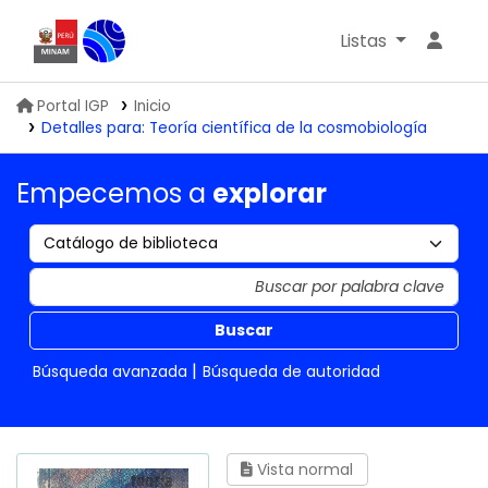
Listas
Biblioteca IGP
Portal IGP
Inicio
Detalles para:
Teoría científica de la cosmobiología
Empecemos a
explorar
Buscar
Búsqueda avanzada
Búsqueda de autoridad
Vista normal