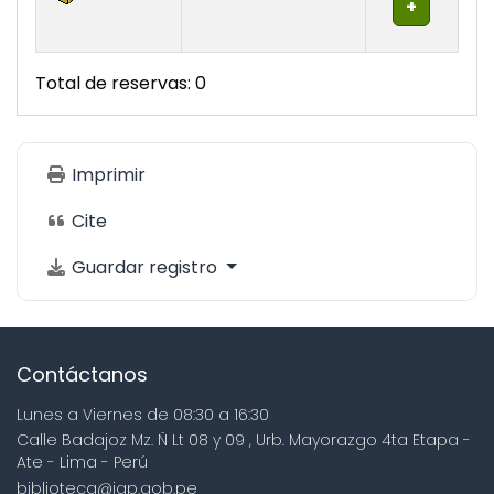
Total de reservas: 0
Imprimir
Cite
Guardar registro
Contáctanos
Lunes a Viernes de 08:30 a 16:30
Calle Badajoz Mz. Ñ Lt 08 y 09 , Urb. Mayorazgo 4ta Etapa -
Ate - Lima - Perú
biblioteca@igp.gob.pe