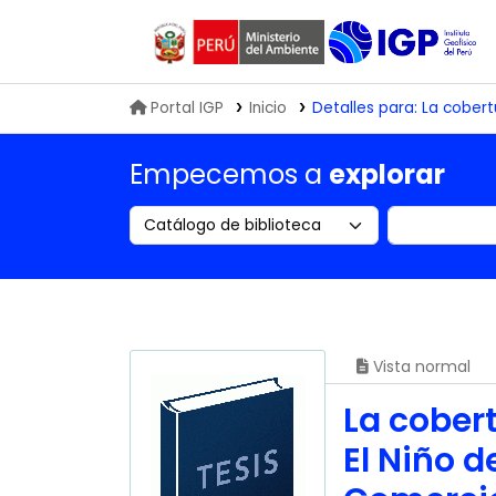
Biblioteca IGP
Portal IGP
Inicio
Detalles para:
La cobert
Empecemos a
explorar
Search the catalog by:
Buscar en
Vista normal
La cober
El Niño d