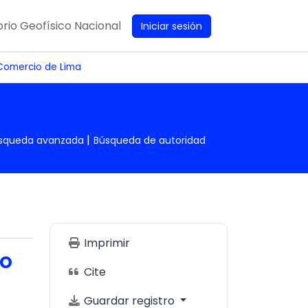
rio Geofísico Nacional
Iniciar sesión
l Comercio de Lima
squeda avanzada
Búsqueda de autoridad
Imprimir
no
Cite
Guardar registro