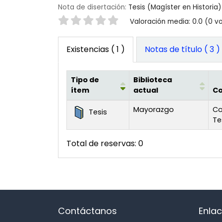
Nota de disertación:
Tesis (Magíster en Historia)
Valoración
Valoración media: 0.0 (0 v
Existencias
( 1 )
Notas de título ( 3 )
Tipo de
Biblioteca
ítem
actual
Co
Existencias
Mayorazgo
Co
Tesis
Te
Total de reservas: 0
Contáctanos
Enlac