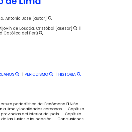
o de Lima
a, Antonio José
[autor]
Aljovín de Losada, Cristóbal
[asesor]
ad Católica del Perú
ERUANOS
PERIODISMO
HISTORIA
bertura periodística del Fenómeno El Niño --
ión a Lima y localidades cercanas -- Capítulo
s provincias del interior del país -- Capítulo
n de las lluvias e inundación -- Conclusiones