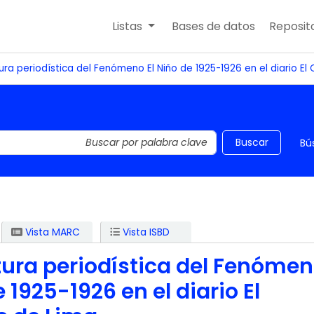
Listas
Bases de datos
Reposito
ura periodística del Fenómeno El Niño de 1925-1926 en el diario E
 el catálogo por palabra clave
Buscar
Bú
Vista MARC
Vista ISBD
tura periodística del Fenóme
e 1925-1926 en el diario El