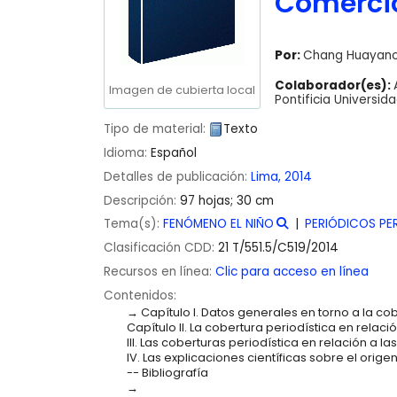
Comerci
Por:
Chang Huayanc
Colaborador(es):
Imagen de cubierta local
Pontificia Universid
Tipo de material:
Texto
Idioma:
Español
Detalles de publicación:
Lima,
2014
Descripción:
97 hojas; 30 cm
Tema(s):
FENÓMENO EL NIÑO
PERIÓDICOS P
Clasificación CDD:
21 T/551.5/C519/2014
Recursos en línea:
Clic para acceso en línea
Contenidos:
Capítulo I. Datos generales en torno a la co
Capítulo II. La cobertura periodística en relac
III. Las coberturas periodística en relación a la
IV. Las explicaciones científicas sobre el orige
-- Bibliografía