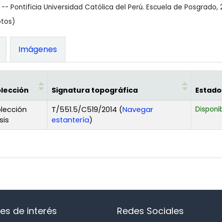
 -- Pontificia Universidad Católica del Perú. Escuela de Posgrado, 
otos)
Imágenes
lección
Signatura topográfica
Estado
lección
T/551.5/C519/2014 (
Navegar
Disponi
(Abre debajo)
sis
estantería
)
es de interés
Redes Sociales