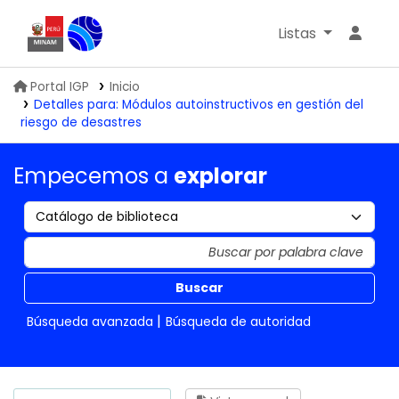
Listas
Biblioteca IGP
Portal IGP
Inicio
Detalles para:
Módulos autoinstructivos en gestión del
riesgo de desastres
Empecemos a
explorar
Buscar
Búsqueda avanzada
Búsqueda de autoridad