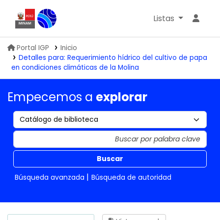
Listas
Biblioteca IGP
Portal IGP
Inicio
Detalles para:
Requerimiento hídrico del cultivo de papa
en condiciones climáticas de la Molina
Empecemos a
explorar
Buscar
Búsqueda avanzada
Búsqueda de autoridad