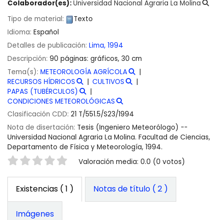
Colaborador(es):
Universidad Nacional Agraria La Molina
Tipo de material:
Texto
Idioma:
Español
Detalles de publicación:
Lima,
1994
Descripción:
90 páginas: gráficos, 30 cm
Tema(s):
METEOROLOGÍA AGRÍCOLA
RECURSOS HÍDRICOS
CULTIVOS
PAPAS (TUBÉRCULOS)
CONDICIONES METEOROLÓGICAS
Clasificación CDD:
21 T/551.5/S23/1994
Nota de disertación:
Tesis (Ingeniero Meteorólogo) --
Universidad Nacional Agraria La Molina. Facultad de Ciencias,
Departamento de Física y Meteorología, 1994.
Valoración
Valoración media: 0.0 (0 votos)
Existencias
( 1 )
Notas de título ( 2 )
Imágenes